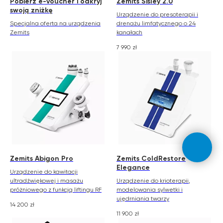
Pobierz e-voucher i odkryj
Zemits Sisley 2.0
swoją zniżkę
Urządzenie do presoterapii i
Specjalna oferta na urządzenia
drenażu limfatycznego o 24
Zemits
kanałach
7 990
zł
Zemits Abigon Pro
Zemits ColdRestore
Elegance
Urządzenie do kawitacji
ultradźwiękowej i masażu
Urządzenie do krioterapii,
próżniowego z funkcją liftingu RF
modelowania sylwetki i
ujędrniania twarzy
14 200
zł
11 900
zł