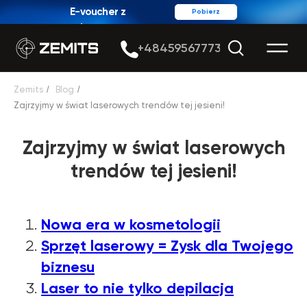
E-voucher z
Pobierz
rabatem
+48459567773
Zemits
/
Blog
/
Zajrzyjmy w świat laserowych trendów tej jesieni!
Zajrzyjmy w świat laserowych
trendów tej jesieni!
Nowa era w kosmetologii
Sprzęt laserowy = Zysk dla Twojego
biznesu
Laser to nie tylko depilacja