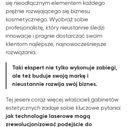
się nieodłącznym elementem każdego
prężnie rozwijającego się biznesu
kosmetycznego. Wyobraź sobie
profesjonalistę, który nieustannie śledzi
innowacje i pragnie dostarczać swoim
klientom najlepsze, najnowocześniejsze
Dowiedz się o
rozwiązania.
OFERTACH PROMOCYJNYCH
ZEMITS
Taki ekspert nie tylko wykonuje zabiegi,
WIĘCEJ INFORMACJI
ale też buduje swoją markę i
nieustannie rozwija swój biznes.
Tej jesieni coraz więcej właścicieli gabinetów
estetycznych zadaje sobie kluczowe pytania:
jak technologie laserowe mogą
zrewolucjonizować podejście do