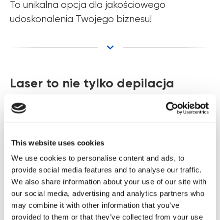
To unikalna opcja dla jakościowego
udoskonalenia Twojego biznesu!
Laser to nie tylko depilacja
Wielu klientów kojarzy laserową
kosmetologię głównie z depilacją, ale
This website uses cookies
możliwości tej technologii są znacznie
We use cookies to personalise content and ads, to
szersze!
Lasery znajdują zastosowanie w
provide social media features and to analyse our traffic.
leczeniu blizn potrądzikowych, rozstępów,
We also share information about your use of our site with
zmian naczyniowych, trądziku różowatego, a
our social media, advertising and analytics partners who
także w usuwaniu tatuaży, makijażu
may combine it with other information that you’ve
permanentnego i przebarwień.
provided to them or that they’ve collected from your use