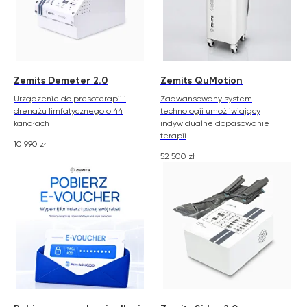
Zemits Demeter 2.0
Zemits QuMotion
Urządzenie do presoterapii i
Zaawansowany system
drenażu limfatycznego o 44
technologii umożliwiający
kanałach
indywidualne dopasowanie
terapii
10 990
zł
52 500
zł