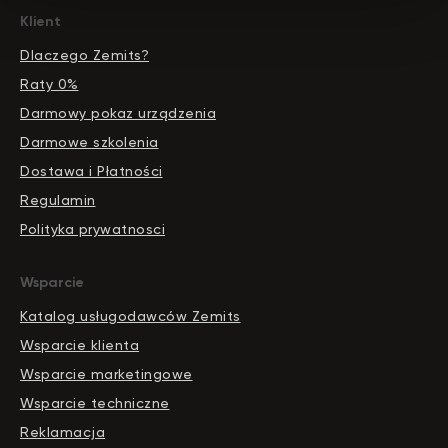
zemits.be
aestetyka.pl
Klient
zemits.es
Dlaczego Zemits?
zemits.it
Raty 0%
zemits.com
zemits.de
Darmowy pokaz urządzenia
zemits.biz.tr
Darmowe szkolenia
Dostawa i Płatności
Regulamin
Polityka prywatnosci
Szanowni Państwo informujemy, iż z dniem
© 2026 Zemits. Wszelkie prawa zastrzeżone
01.04.2026 firma Newface Group Sp. z o.o. będzie
Wsparcie
wystawiać oraz udostępniać faktury wyłącznie w
formie ustrukturyzowanej za pośrednictwem
Katalog usługodawców Zemits
systemu KSeF.
Wsparcie klienta
Wsparcie marketingowe
Wsparcie techniczne
Reklamacja