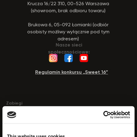
Krucza 16/22 310, 00-526 Warszawa
(showroom, brak odbioru towaru)
Brukowa 6, 05-092 Łomianki (odbiór
osobisty możliwy wyłącznie pod tym
adresem)
Nasze sieci
społecznościowe:
Regulamin konkursu „Sweet 16”
Zabiegi
Zabieg na twarz z hydrodermabrazja
Peeling ultradzwiekowy do twarzy
Odmlodzenie skory
This website uses cookies