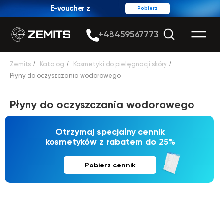
E-voucher z
Pobierz
rabatem
+48459567773
Zemits
/
Katalog
/
Kosmetyki do pielęgnacji skóry
/
Płyny do oczyszczania wodorowego
Płyny do oczyszczania wodorowego
Otrzymaj specjalny cennik
kosmetyków z rabatem do 25%
Pobierz cennik