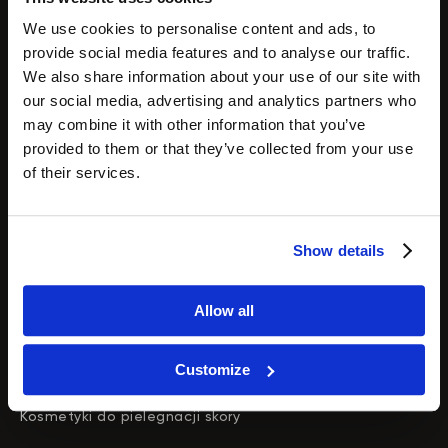
Masaz prozniowy rolkowy
We use cookies to personalise content and ads, to
Konturowanie twarzy
provide social media features and to analyse our traffic.
Redukcja cellulitu
We also share information about your use of our site with
Zabieg drenazu limfatycznego
our social media, advertising and analytics partners who
may combine it with other information that you’ve
Usuwanie wlosow
provided to them or that they’ve collected from your use
of their services.
Aparaty
Katalog
S
pr
zęt do twarzy
Show details
Sprzęt do ciala
Kombajn kosmetyczny
Allow all
Oczyszczanie wodorowe
Urzadzenie fale radiowe
Customize
Urzadzenie do presoterapii
Zemits
Marketplaces
Kosmetyki do pielegnacji skory
zemits.co.uk
a-esthetic.co.uk
zemits.eu
advance-esthetic.us