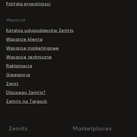
Polityka prywatnosci
Wsparcie
Katalog usługodawców Zemits
Szanowni Państwo informujemy, iż z dniem
© 2026 Zemits. Wszelkie prawa zastrzeżone
01.04.2026 firma Newface Group Sp. z o.o. będzie
Wsparcie klienta
wystawiać oraz udostępniać faktury wyłącznie w
formie ustrukturyzowanej za pośrednictwem
Wsparcie marketingowe
systemu KSeF.
Wsparcie techniczne
Reklamacja
Gwarancja
Zwrot
Dlaczego Zemits?
Zemits na Targach