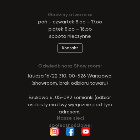
Godziny otwarcia:
poń – czwartek 8.oo – 17.oo
piątek 8.oo – 16.oo
sobota nieczynne
Kontakt
Odwiedź nasz Show room:
Krucza 16/22 310, 00-526 Warszawa
(showroom, brak odbioru towaru)
Brukowa 6, 05-092 Łomianki (odbiór
osobisty możliwy wyłącznie pod tym
adresem)
Nasze sieci
społecznościowe: