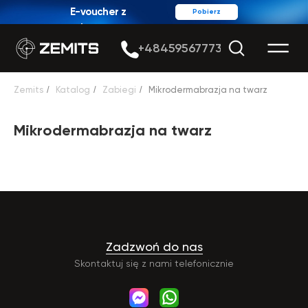
E-voucher z
Pobierz
rabatem
+48459567773
Zemits
/
Katalog
/
Zabiegi
/
Mikrodermabrazja na twarz
Mikrodermabrazja na twarz
Zadzwoń do nas
Skontaktuj się z nami telefonicznie