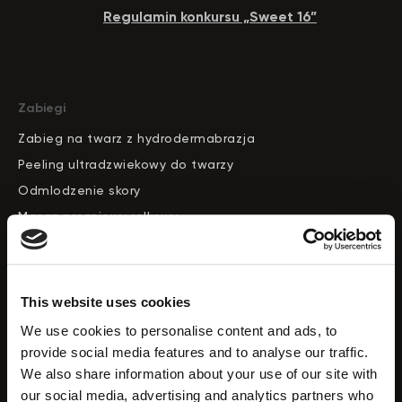
Regulamin konkursu „Sweet 16”
Zabiegi
Zabieg na twarz z hydrodermabrazja
Peeling ultradzwiekowy do twarzy
Odmlodzenie skory
Masaz prozniowy rolkowy
Konturowanie twarzy
Redukcja cellulitu
Zabieg drenazu limfatycznego
This website uses cookies
Usuwanie wlosow
We use cookies to personalise content and ads, to
provide social media features and to analyse our traffic.
Aparaty
We also share information about your use of our site with
our social media, advertising and analytics partners who
Katalog