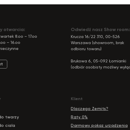
y otwarcia:
Odwiedź nasz Show room:
wartek 8.oo – 17.oo
Krucza 16/22 310, 00-526
.oo – 16.oo
Warszawa (showroom, brak
nieczynne
odbioru towaru)
Brukowa 6, 05-092 Łomianki
kt
(odbiór osobisty możliwy wyłą
pod tym adresem)
y
Klient
Dlaczego Zemits?
do twarzy
Raty 0%
do ciala
Darmowy pokaz urządzenia