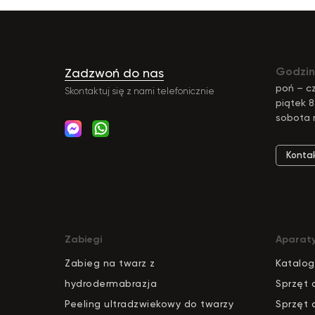
Godzin
Zadzwoń do nas
poń – cz
Skontaktuj się z nami telefonicznie
piątek 8
sobota 
Konta
Zabiegi
Aparat
Zabieg na twarz z
Katalog
hydrodermabrazja
S
pr
zęt 
Peeling ultradzwiekowy do twarzy
Sprzęt 