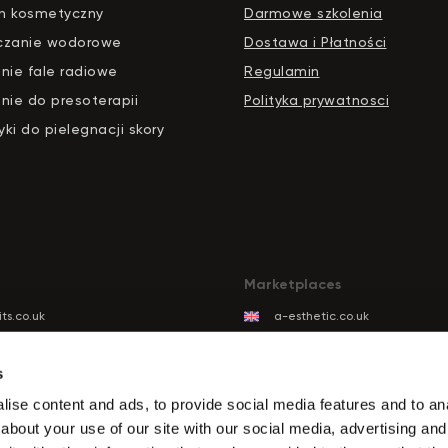
n kosmetyczny
Darmowe szkolenia
czanie wodorowe
Dostawa i Płatności
nie fale radiowe
Regulamin
nie do presoterapii
Polityka prywatnosci
ki do pielegnacji skory
Marketplaces
ts.co.uk
a-esthetic.co.uk
ts.eu
advance-esthetic.us
ts.be
aestetyka.pl
s
ts.es
ise content and ads, to provide social media features and to anal
ts.it
about your use of our site with our social media, advertising and
its.com