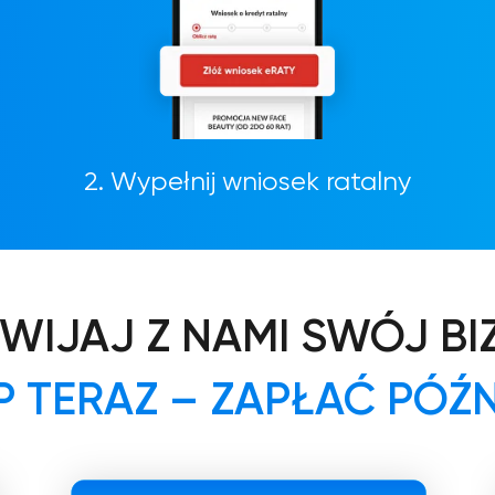
2. Wypełnij wniosek ratalny
WIJAJ Z NAMI SWÓJ BI
P TERAZ – ZAPŁAĆ PÓŹN