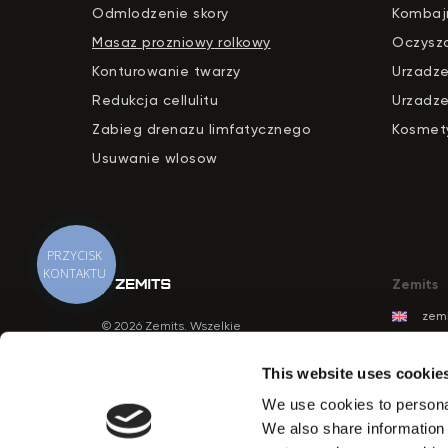
Odmlodzenie skory
Kombaj
Masaz prozniowy rolkowy
Oczysz
Konturowanie twarzy
Urzadze
Redukcja cellulitu
Urzadze
Zabieg drenazu limfatycznego
Kosmety
Usuwanie wlosow
PRZYCISK
KONTAKTU
Zemits
zemi
© 2026 Zemits. Wszelkie
zemi
prawa zastrzeżone
zemi
This website uses cookie
zemi
We use cookies to personal
zemi
We also share information 
zem