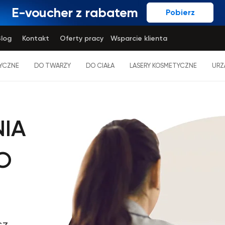
E-voucher z rabatem
Pobierz
log
Kontakt
Oferty pracy
Wsparcie klienta
YCZNE
DO TWARZY
DO CIAŁA
LASERY KOSMETYCZNE
URZ
NIA
O
sz