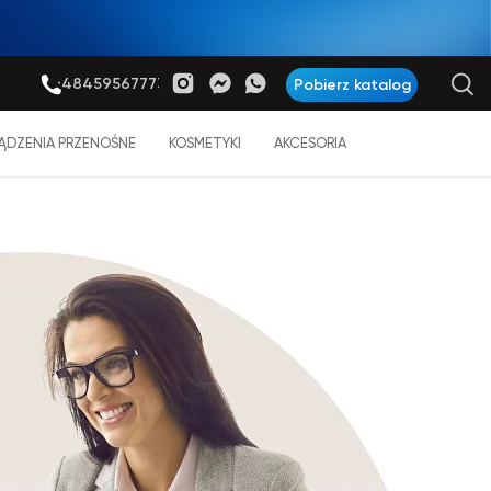
+48459567773
Pobierz katalog
ĄDZENIA PRZENOŚNE
KOSMETYKI
AKCESORIA