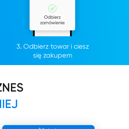
3. Odbierz towar i ciesz
się zakupem
ZNES
IEJ