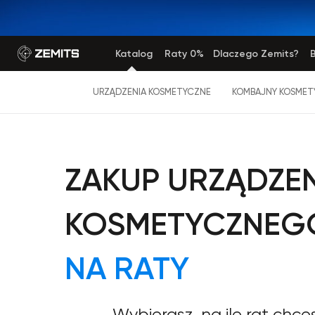
Katalog
Raty 0%
Dlaczego Zemits?
B
URZĄDZENIA KOSMETYCZNE
KOMBAJNY KOSMET
ZAKUP URZĄDZE
KOSMETYCZNEG
NA RATY
Wybierasz, na ile rat chce