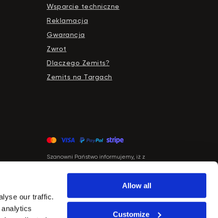
Wsparcie techniczne
Reklamacja
Gwarancja
Zwrot
Dlaczego Zemits?
Zemits na Targach
Szanowni Państwo informujemy, iż z
dniem 01.04.2026 firma Newface Group
Sp. z o.o. będzie wystawiać oraz
udostępniać faktury wyłącznie w formie
Allow all
ustrukturyzowanej za pośrednictwem
yse our traffic.
systemu KSeF.
 analytics
Customize