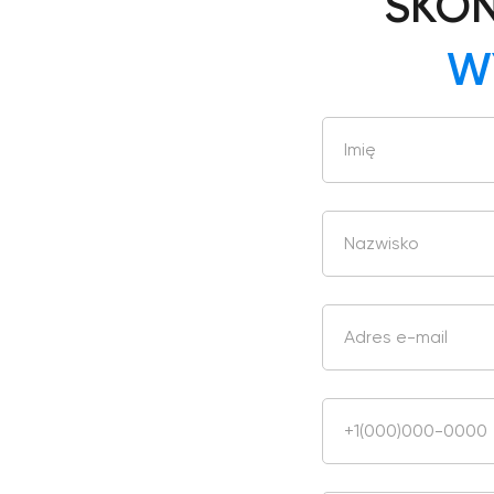
SKON
W
Imię
Nazwisko
Adres e-mail
+1(000)000-0000