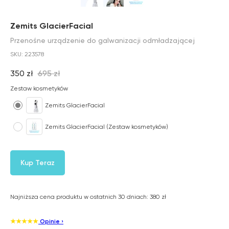
Zemits GlacierFacial
Przenośne urządzenie do galwanizacji odmładzającej
SKU:
223578
350
zł
695
zł
Zestaw kosmetyków
Zemits GlacierFacial
Zemits GlacierFacial (Zestaw kosmetyków)
Kup Teraz
Najniższa cena produktu w ostatnich 30 dniach: 380 zł
★★★★★
Opinie ›