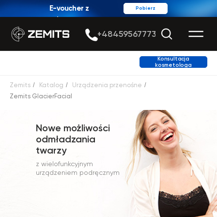
E-voucher z
Pobierz
rabatem
+48459567773
Konsultacja
kosmetologa
Zemits
/
Katalog
/
Urządzenia przenośne
/
Zemits GlacierFacial
Nowe możliwości
odmładzania
twarzy
z wielofunkcyjnym
urządzeniem podręcznym