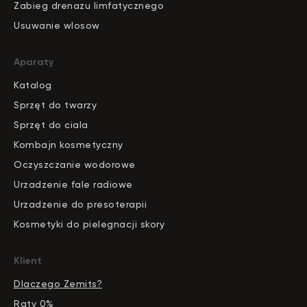
Zabieg drenazu limfatycznego
Usuwanie wlosow
Aparaty
Katalog
S
pr
zęt do twarzy
Sprzęt do ciala
Kombajn kosmetyczny
Oczyszczanie wodorowe
Urzadzenie fale radiowe
Urzadzenie do presoterapii
Kosmetyki do pielegnacji skory
Klient
Dlaczego Zemits?
Raty 0%