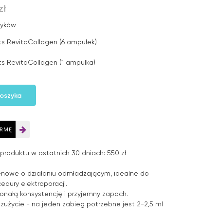
zł
tyków
s RevitaCollagen (6 ampułek)
s RevitaCollagen (1 ampułka)
oszyka
IRMĘ
produktu w ostatnich 30 dniach: 550 zł
nowe o działaniu odmładzającym, idealne do
edury elektroporacji.
onałą konsystencję i przyjemny zapach.
zużycie - na jeden zabieg potrzebne jest 2-2,5 ml