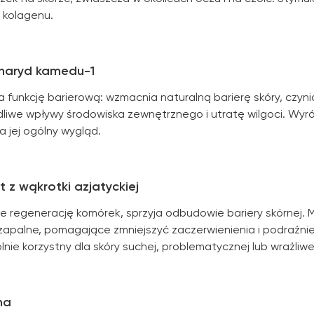
kolagenu.
haryd kamedu-1
 funkcję barierową: wzmacnia naturalną barierę skóry, czyni
dliwe wpływy środowiska zewnętrznego i utratę wilgoci. Wyró
 jej ogólny wygląd.
t z wąkrotki azjatyckiej
je regenerację komórek, sprzyja odbudowie bariery skórnej. 
zapalne, pomagające zmniejszyć zaczerwienienia i podrażnien
nie korzystny dla skóry suchej, problematycznej lub wrażliwe
na