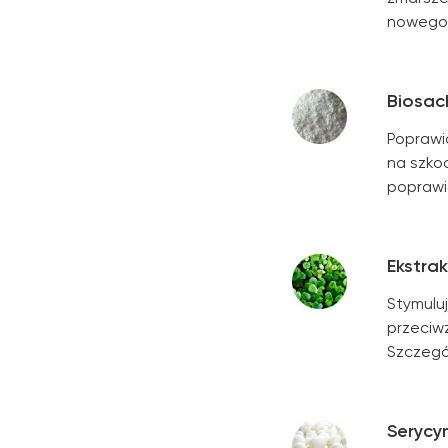
nowego 
Biosac
Poprawia
na szko
poprawia
Еkstrak
Stymulu
przeciw
Szczegól
Serycy