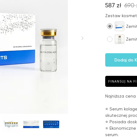
587
zł
690
Zestaw kosme
Zemit
Zemit
Dodaj do K
FINANSUJ NA F
Najniższa cena 
⭐ Serum kolage
skutecznej proc
⭐ Posiada dosk
⭐ Ekonomiczne 
serum.