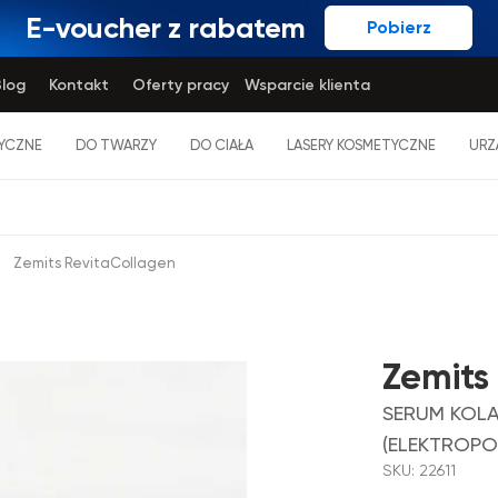
E-voucher z rabatem
Pobierz
log
Kontakt
Oferty pracy
Wsparcie klienta
YCZNE
DO TWARZY
DO CIAŁA
LASERY KOSMETYCZNE
URZ
Zemits RevitaCollagen
Zemits
SERUM KOL
(ELEKTROPO
SKU:
22611