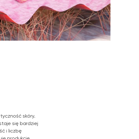
tyczność skóry.
taje się bardziej
ć i liczbę
uje produkcję