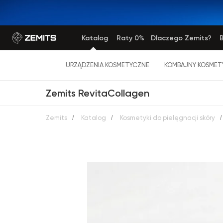
Katalog
Raty 0%
Dlaczego Zemits?
B
URZĄDZENIA KOSMETYCZNE
KOMBAJNY KOSMET
Zemits RevitaCollagen
Zemits
/
Katalog
/
Kosmetyki do pielęgnacji skóry
/