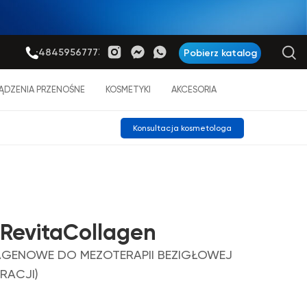
+48459567773
Pobierz katalog
ĄDZENIA PRZENOŚNE
KOSMETYKI
AKCESORIA
Konsultacja kosmetologa
 RevitaCollagen
AGENOWE DO MEZOTERAPII BEZIGŁOWEJ
RACJI)