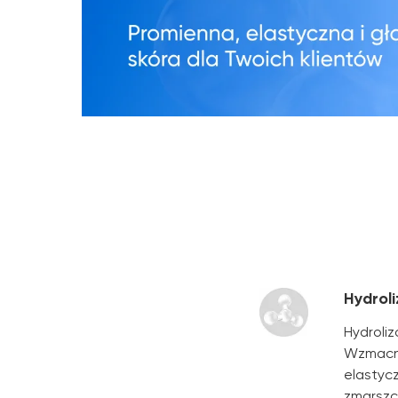
Hydrol
Hydroli
Wzmacnia
elastycz
zmarszcz