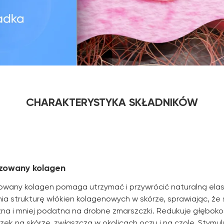
CHARAKTERYSTYKA SKŁADNIKÓW
izowany kolagen
zowany kolagen pomaga utrzymać i przywrócić naturalną elas
 strukturę włókien kolagenowych w skórze, sprawiając, że s
na i mniej podatna na drobne zmarszczki. Redukuje głębokoś
ek na skórze, zwłaszcza w okolicach oczu i na czole. Stymul