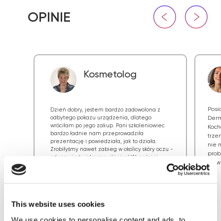
Kosmetolog
Posi
Dzień dobry, jestem bardzo zadowolona z
odbytego pokazu urządzenia, dlatego
Derm
wróciłam po jego zakup. Pani szkoleniowiec
Koch
bardzo ładnie nam przeprowadziła
trze
prezentację i powiedziała, jak to działa.
nie 
Zrobiłyśmy nawet zabieg w okolicy skóry oczu -
prob
od razu jest widoczna różnica! Wcześniej
rozw
kupiony został przez nas, z naszą firmą, sprzęt
do presoterapii i bardzo nam się sprawdza.
Naprawdę jesteśmy z niego zadowoleni.
Jesteśmy zadowolone i cieszymy się
niezmiernie ze współpracą z firmą Zemits.
This website uses cookies
Dziękuję serdecznie.
We use cookies to personalise content and ads, to