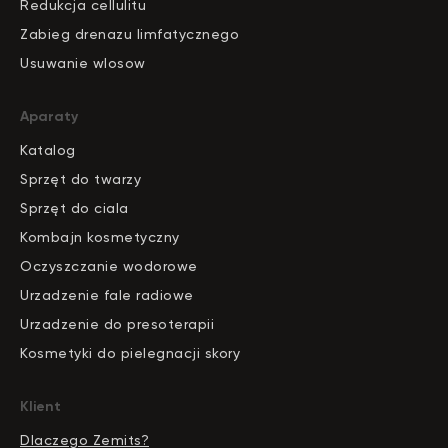
Redukcja cellulitu
Zabieg drenazu limfatycznego
Usuwanie wlosow
Aparaty
Katalog
S
pr
zęt do twarzy
Sprzęt do ciala
Kombajn kosmetyczny
Oczyszczanie wodorowe
Urzadzenie fale radiowe
Urzadzenie do presoterapii
Kosmetyki do pielegnacji skory
Klient
Dlaczego Zemits?