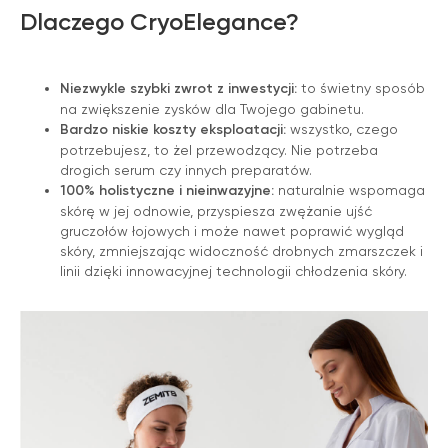
Dlaczego CryoElegance?
Niezwykle szybki zwrot z inwestycji:
to świetny sposób
na zwiększenie zysków dla Twojego gabinetu.
Bardzo niskie koszty eksploatacji:
wszystko, czego
potrzebujesz, to żel przewodzący. Nie potrzeba
drogich serum czy innych preparatów.
100% holistyczne i nieinwazyjne:
naturalnie wspomaga
skórę w jej odnowie, przyspiesza zwężanie ujść
Zemits
Marketplaces
gruczołów łojowych i może nawet poprawić wygląd
skóry, zmniejszając widoczność drobnych zmarszczek i
zemits.co.uk
a-esthetic.co.uk
linii dzięki innowacyjnej technologii chłodzenia skóry.
zemits.eu
advance-esthetic.us
zemits.be
aestetyka.pl
zemits.es
zemits.it
zemits.com
zemits.de
zemits.biz.tr