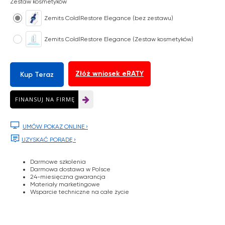
Zestaw kosmetyków
Zemits ColdlRestore Elegance (bez zestawu)
Zemits ColdlRestore Elegance (Zestaw kosmetyków)
Złóż wniosek eRATY
Kup Teraz
Twoja zniżka jest
FINANSUJ NA FIRMĘ
ukryta w e-voucherze

UMÓW POKAZ ONLINE ›

UZYSKAĆ PORADĘ ›
Odkryj rabat
Darmowe szkolenia
Darmowa dostawa w Polsce
24-miesięczna gwarancja
Materiały marketingowe
Wsparcie techniczne na całe życie