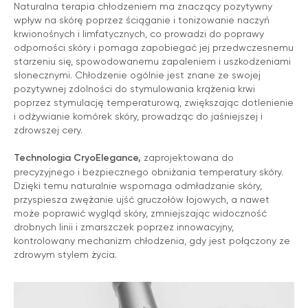
Naturalna terapia chłodzeniem ma znaczący pozytywny
wpływ na skórę poprzez ściąganie i tonizowanie naczyń
krwionośnych i limfatycznych, co prowadzi do poprawy
odporności skóry i pomaga zapobiegać jej przedwczesnemu
starzeniu się, spowodowanemu zapaleniem i uszkodzeniami
słonecznymi. Chłodzenie ogólnie jest znane ze swojej
pozytywnej zdolności do stymulowania krążenia krwi
OPINIE
poprzez stymulację temperaturową, zwiększając dotlenienie
i odżywianie komórek skóry, prowadząc do jaśniejszej i
zdrowszej cery.
Technologia CryoElegance,
zaprojektowana do
precyzyjnego i bezpiecznego obniżania temperatury skóry.
Dzięki temu naturalnie wspomaga odmładzanie skóry,
przyspiesza zwężanie ujść gruczołów łojowych, a nawet
może poprawić wygląd skóry, zmniejszając widoczność
drobnych linii i zmarszczek poprzez innowacyjny,
kontrolowany mechanizm chłodzenia, gdy jest połączony ze
zdrowym stylem życia.