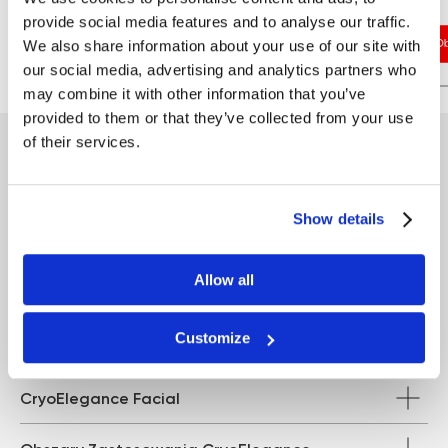
provide social media features and to analyse our traffic.
We also share information about your use of our site with
our social media, advertising and analytics partners who
may combine it with other information that you’ve
provided to them or that they’ve collected from your use
of their services.
Dowiedz się więcej o Zemits
ColdRestore Elegance
Show details
Allow all
Przed i po - Twarz
Customize
Przed i po - Ciało
CryoElegance Facial