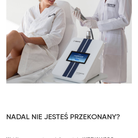
Szanowni Państwo informujemy, iż z dniem
© 2026 Zemits. Wszelkie prawa zastrzeżone
01.04.2026 firma Newface Group Sp. z o.o. będzie
wystawiać oraz udostępniać faktury wyłącznie w
formie ustrukturyzowanej za pośrednictwem
systemu KSeF.
NADAL NIE JESTEŚ PRZEKONANY?