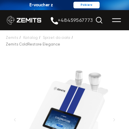
E-voucher z
Pobierz
rabatem
+48459567773
Zemits
/
Katalog
/
Sprzet do ciała
/
Zemits ColdRestore Elegance