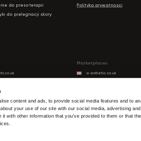
nie do presoterapii
Polityka prywatnosci
ki do pielegnacji skory
Marketplaces
ts.co.uk
a-esthetic.co.uk
ts.eu
advance-esthetic.us
ts.be
aestetyka.pl
s
ts.es
ise content and ads, to provide social media features and to anal
ts.it
about your use of our site with our social media, advertising and
its.com
t with other information that you’ve provided to them or that the
ts.de
ices.
ts.biz.tr