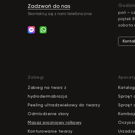
Godzin
Zadzwoń do nas
poń – cz
Skontaktuj się z nami telefonicznie
piątek 8
sobota 
Konta
Zabiegi
Aparat
Zabieg na twarz z
Katalog
hydrodermabrazja
S
pr
zęt 
Peeling ultradzwiekowy do twarzy
Sprzęt 
Odmlodzenie skory
Kombaj
Masaz prozniowy rolkowy
Oczysz
Konturowanie twarzy
Urzadze