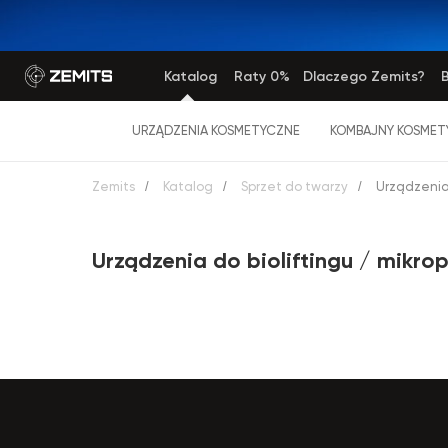
Katalog
Raty 0%
Dlaczego Zemits?
B
URZĄDZENIA KOSMETYCZNE
KOMBAJNY KOSMET
Zemits
/
Katalog
/
Sprzet do twarzy
/
Urządzenia 
Urządzenia do bioliftingu / mikro