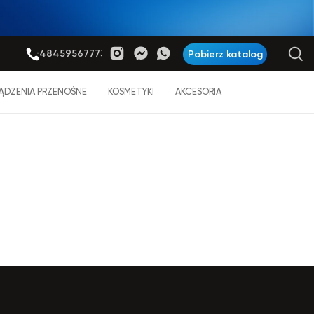
+48459567773
Pobierz katalog
ĄDZENIA PRZENOŚNE
KOSMETYKI
AKCESORIA