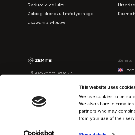
Redukcja cellulitu
Urzadze
Zabieg drenazu limfatycznego
Kosmety
Usuwanie wlosow
Zemits
zemi
© 2026 Zemits. Wszelkie
zemi
prawa zastrzeżone
zemi
This website uses cookie
zemi
We use cookies to personal
zemi
PRZYCISK
We also share information 
KONTAKTU
zem
partners who may combine i
zemi
from your use of their serv
zemi
Show details