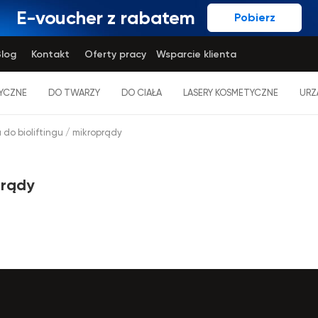
E-voucher z rabatem
Pobierz
log
Kontakt
Oferty pracy
Wsparcie klienta
YCZNE
DO TWARZY
DO CIAŁA
LASERY KOSMETYCZNE
URZ
do bioliftingu / mikroprądy
prądy