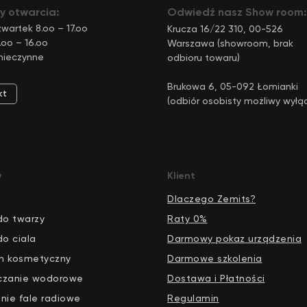
y otwarcia:
Odwiedź nasz Show room:
wartek 8.oo – 17.oo
Krucza 16/22 310, 00-526
.oo – 16.oo
Warszawa (showroom, brak
nieczynne
odbioru towaru)
Brukowa 6, 05-092 Łomianki
kt
(odbiór osobisty możliwy wyłą
pod tym adresem)
y
Klient
Dlaczego Zemits?
do twarzy
Raty 0%
do ciala
Darmowy pokaz urządzenia
n kosmetyczny
Darmowe szkolenia
czanie wodorowe
Dostawa i Płatności
nie fale radiowe
Regulamin