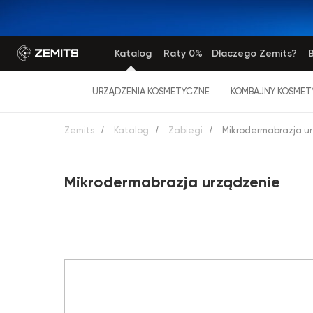
Katalog
Raty 0%
Dlaczego Zemits?
B
URZĄDZENIA KOSMETYCZNE
KOMBAJNY KOSMET
Zemits
/
Katalog
/
Zabiegi
/
Mikrodermabrazja u
Mikrodermabrazja urządzenie