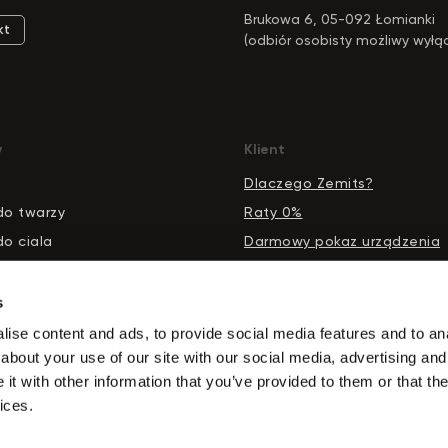
Brukowa 6, 05-092 Łomianki
kt
(odbiór osobisty możliwy wyłą
pod tym adresem)
y
Klient
Dlaczego Zemits?
do twarzy
Raty 0%
do ciala
Darmowy pokaz urządzenia
n kosmetyczny
Darmowe szkolenia
czanie wodorowe
Dostawa i Płatności
s
nie fale radiowe
Regulamin
ise content and ads, to provide social media features and to anal
about your use of our site with our social media, advertising and
nie do presoterapii
Polityka prywatnosci
t with other information that you’ve provided to them or that the
ki do pielegnacji skory
ices.