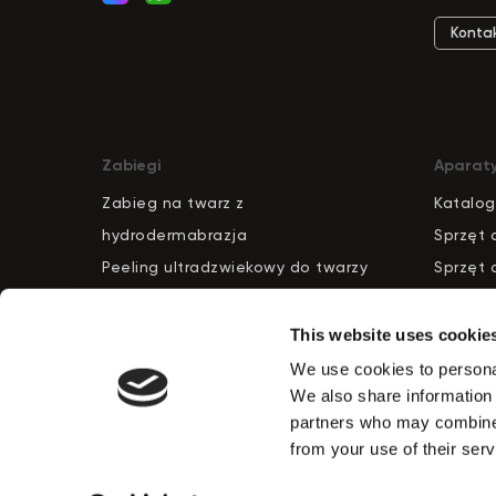
Konta
Zabiegi
Aparat
Zabieg na twarz z
Katalog
hydrodermabrazja
S
pr
zęt 
Peeling ultradzwiekowy do twarzy
Sprzęt 
Odmlodzenie skory
Kombaj
Masaz prozniowy rolkowy
Oczysz
This website uses cookie
PRZYCISK
Konturowanie twarzy
Urzadze
KONTAKTU
We use cookies to personal
We also share information 
Redukcja cellulitu
Urzadze
partners who may combine i
Zabieg drenazu limfatycznego
Kosmety
from your use of their serv
Usuwanie wlosow