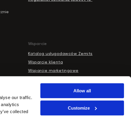
cznie
Wsparcie
Katalog usługodawców Zemits
Wsparcie klienta
Wsparcie marketingowe
Wsparcie techniczne
Reklamacja
Allow all
Gwarancja
yse our traffic.
 analytics
Zwrot
Customize
y’ve collected
Dlaczego Zemits?
Zemits na Targach