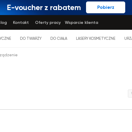
E-voucher z rabatem
Pobierz
log
Kontakt
Oferty pracy
Wsparcie klienta
YCZNE
DO TWARZY
DO CIAŁA
LASERY KOSMETYCZNE
URZ
rządzenie