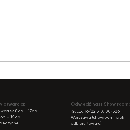
y otwarcia:
Odwiedź nasz Show room:
wartek 8.oo – 17.oo
Krucza 16/22 310, 00-526
.oo – 16.oo
Warszawa (showroom, brak
nieczynne
odbioru towaru)