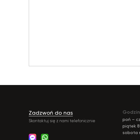
Godzin
Zadzwoń do nas
poń – cz
Skontaktuj się z nami telefonicznie
piątek 8
sobota 