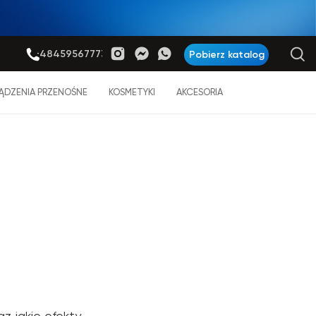
+48459567773
Pobierz katalog
ĄDZENIA PRZENOŚNE
KOSMETYKI
AKCESORIA
az jakie efekty