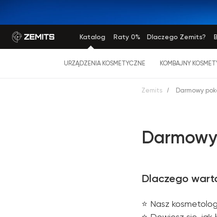
Katalog
Raty 0%
Dlaczego Zemits?
B
URZĄDZENIA KOSMETYCZNE
KOMBAJNY KOSMET
Zemits
/
Darmowy pok
Darmowy 
Dlaczego warto
⭐️ Nasz kosmetolog
⭐️ Dowiesz się, jak