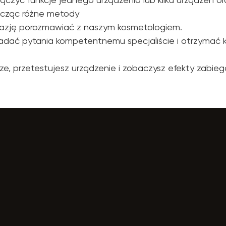
ącząc różne metody
okazję porozmawiać z naszym kosmetologiem.
zadać pytania kompetentnemu specjaliście i otrzymać 
sze, przetestujesz urządzenie i zobaczysz efekty zabie