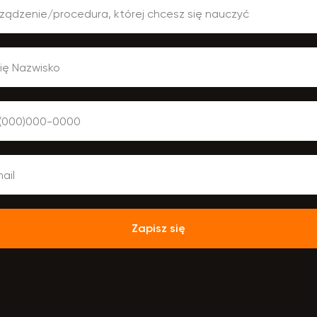
Zapisz się
oznałem się z
regulaminem sklepu
i akceptuję go. Wyrażam
z
na przetwarzanie moich danych osobowych