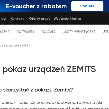
E-voucher z rabatem
Pobierz
log
Kontakt
Oferty pracy
Wsparcie klienta
YCZNE
DO TWARZY
DO CIAŁA
LASERY KOSMETYCZNE
URZ
az urządzeń ZEMITS
pokaz urządzeń ZEMITS
 skorzystać z pokazu Zemits?
 doradzi Tobie jak dobierać odpowiednie kosmetyki
 łączyć funkcje jednego urządzenia lub kilku urządzeń or