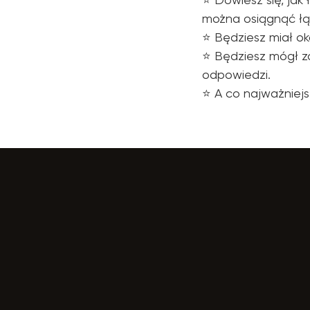
można osiągnąć ł
⭐️ Będziesz miał 
⭐️ Będziesz mógł 
odpowiedzi.
⭐️ A co najważniej