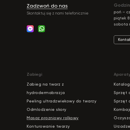
Godzin
Zadzwoń do nas
poń – cz
Skontaktuj się z nami telefonicznie
piątek 8
sobota 
Konta
Zabiegi
Aparat
Zabieg na twarz z
Katalog
hydrodermabrazja
S
pr
zęt 
Peeling ultradzwiekowy do twarzy
Sprzęt 
Odmlodzenie skory
Kombaj
Masaz prozniowy rolkowy
Oczysz
Konturowanie twarzy
Urzadze