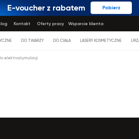
E-voucher z rabatem
Pobierz
log
Kontakt
Oferty pracy
Wsparcie klienta
YCZNE
DO TWARZY
DO CIAŁA
LASERY KOSMETYCZNE
URZ
o elektrostymulacji