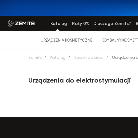
Katalog
Raty 0%
Dlaczego Zemits?
B
URZĄDZENIA KOSMETYCZNE
KOMBAJNY KOSMET
Zemits
/
Katalog
/
Sprzet do ciała
/
Urządzenia d
Urządzenia do elektrostymulacji