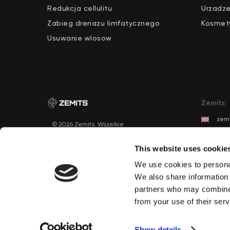
Redukcja cellulitu
Urzadze
Zabieg drenazu limfatycznego
Kosmety
Usuwanie wlosow
Zemits
zemi
© 2026 Zemits. Wszelkie
zemi
prawa zastrzeżone
zemi
This website uses cookie
zemi
We use cookies to personal
zemi
PRZYCISK
We also share information 
KONTAKTU
zem
partners who may combine i
zemi
from your use of their serv
zemi
Show details