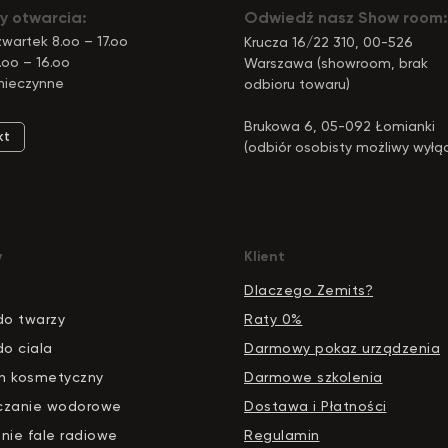
y otwarcia:
Odwiedź nasz Show room:
wartek 8.oo – 17.oo
Krucza 16/22 310, 00-526
.oo – 16.oo
Warszawa (showroom, brak
nieczynne
odbioru towaru)
Brukowa 6, 05-092 Łomianki
kt
(odbiór osobisty możliwy wyłą
pod tym adresem)
y
Klient
Dlaczego Zemits?
do twarzy
Raty 0%
do ciala
Darmowy pokaz urządzenia
n kosmetyczny
Darmowe szkolenia
czanie wodorowe
Dostawa i Płatności
nie fale radiowe
Regulamin