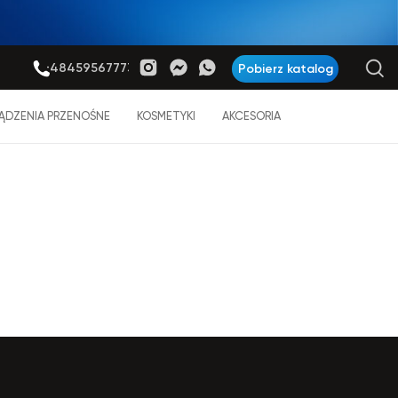
+48459567773
Pobierz katalog
ĄDZENIA PRZENOŚNE
KOSMETYKI
AKCESORIA