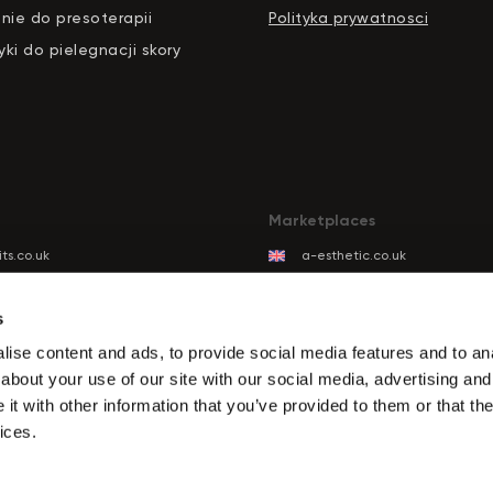
nie do presoterapii
Polityka prywatnosci
ki do pielegnacji skory
Marketplaces
ts.co.uk
a-esthetic.co.uk
ts.eu
advance-esthetic.us
ts.be
aestetyka.pl
s
ts.es
ise content and ads, to provide social media features and to anal
ts.it
about your use of our site with our social media, advertising and
its.com
t with other information that you’ve provided to them or that the
ts.de
ices.
ts.biz.tr