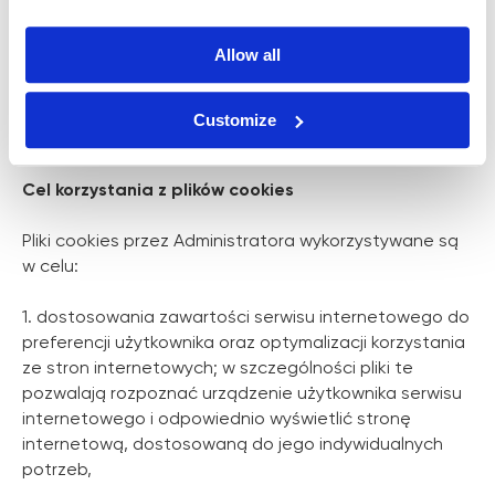
tekstowe, które przechowywane są w urządzeniu
końcowym użytkownika serwisu internetowego
Allow all
newfacebeauty.pl. Cookies zazwyczaj zawierają
nazwę domeny serwisu internetowego, z którego
pochodzą, czas przechowywania ich na urządzeniu
Customize
końcowym oraz unikalny numer.
Cel korzystania z plików cookies
Pliki cookies przez Administratora wykorzystywane są
w celu:
1. dostosowania zawartości serwisu internetowego do
preferencji użytkownika oraz optymalizacji korzystania
ze stron internetowych; w szczególności pliki te
pozwalają rozpoznać urządzenie użytkownika serwisu
internetowego i odpowiednio wyświetlić stronę
internetową, dostosowaną do jego indywidualnych
potrzeb,