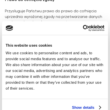
Przysługuje Państwu prawo do prawo do cofnięcia
uprzednio wyrażonej zgody na przetwarzanie danych
osobowych w dowolnym momencie.
Korzystanie przez Administratora z plików cookies
W związku z udostępnianiem zawartości serwisu
This website uses cookies
internetowego Administrator stosuje tzw. cookies, tj.
We use cookies to personalise content and ads, to
informacje zapisywane przez serwery na urządzeniu
provide social media features and to analyse our traffic.
końcowym użytkownika, które serwery mogą odczytać
We also share information about your use of our site with
przy każdorazowym połączeniu się z tego urządzenia
our social media, advertising and analytics partners who
końcowego, może także używać innych technologii o
may combine it with other information that you’ve
funkcjach podobnych lub tożsamych z cookies
provided to them or that they’ve collected from your use
(informacje dotyczące cookies mają zastosowanie
of their services.
również do innych podobnych technologii
stosowanych w ramach naszego serwisu
internetowego). Pliki cookies (tzw. "ciasteczka")
stanowią dane informatyczne, w szczególności pliki
Show details