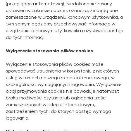
(przeglądarki internetowej). Niedokonanie zmiany
ustawień w zakresie cookies oznacza, że będą one
zamieszczone w urządzeniu końcowym użytkownika, a
tym samym będziemy przechowywać informacje w
urządzeniu końcowym użytkownika i uzyskiwać dostęp
do tych informacji.
Zemits
Marketplaces
Wyłączenie stosowania plików cookies
zemits.co.uk
a-esthetic.co.uk
zemits.eu
advance-esthetic.us
Wyłączenie stosowania plików cookies może
zemits.be
aestetyka.pl
spowodować utrudnienia w korzystaniu z niektórych
zemits.es
usług w ramach naszego sklepu internetowego, w
zemits.it
szczególności wymagających logowania. Wyłączenie
zemits.com
zemits.de
opcji przyjmowania cookies nie powoduje natomiast
zemits.biz.tr
braku możliwości czytania lub oglądania treści
zamieszczanych w sklepie internetowym,
zastrzeżeniem tych, do których dostęp wymaga
logowania.