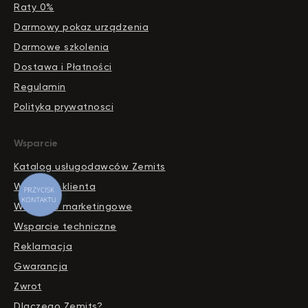
Raty 0%
Darmowy pokaz urządzenia
Darmowe szkolenia
Dostawa i Płatności
Regulamin
Polityka prywatnosci
Wsparcie
Katalog usługodawców Zemits
Wsparcie klienta
PRZYCISK
KONTAKTU
Wsparcie marketingowe
Wsparcie techniczne
Reklamacja
Gwarancja
Zwrot
Dlaczego Zemits?