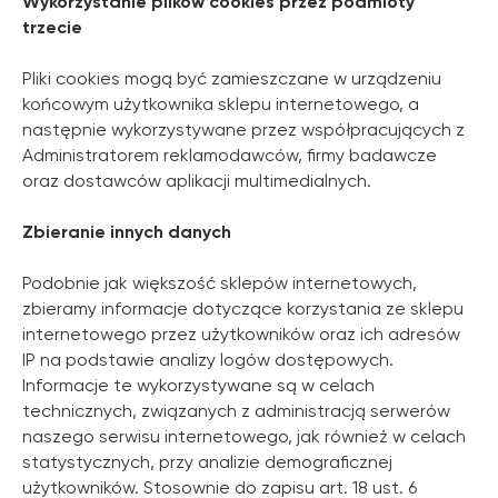
Wykorzystanie plików cookies przez podmioty
Szanowni Państwo informujemy, iż z dniem
trzecie
© 2026 Zemits. Wszelkie prawa zastrzeżone
01.04.2026 firma Newface Group Sp. z o.o. będzie
wystawiać oraz udostępniać faktury wyłącznie w
formie ustrukturyzowanej za pośrednictwem
Pliki cookies mogą być zamieszczane w urządzeniu
systemu KSeF.
końcowym użytkownika sklepu internetowego, a
następnie wykorzystywane przez współpracujących z
Administratorem reklamodawców, firmy badawcze
oraz dostawców aplikacji multimedialnych.
Zbieranie innych danych
Podobnie jak większość sklepów internetowych,
zbieramy informacje dotyczące korzystania ze sklepu
internetowego przez użytkowników oraz ich adresów
IP na podstawie analizy logów dostępowych.
Informacje te wykorzystywane są w celach
technicznych, związanych z administracją serwerów
naszego serwisu internetowego, jak również w celach
statystycznych, przy analizie demograficznej
użytkowników. Stosownie do zapisu art. 18 ust. 6