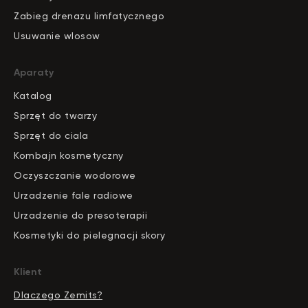
Zabieg drenazu limfatycznego
Usuwanie wlosow
Aparaty
Katalog
S
pr
zęt do twarzy
Sprzęt do ciala
Kombajn kosmetyczny
Oczyszczanie wodorowe
Urzadzenie fale radiowe
Urzadzenie do presoterapii
Kosmetyki do pielegnacji skory
Klient
Dlaczego Zemits?