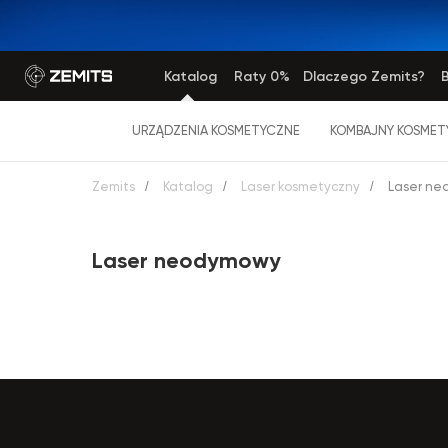
Katalog
Raty 0%
Dlaczego Zemits?
B
URZĄDZENIA KOSMETYCZNE
KOMBAJNY KOSMET
Zemits
/
Katalog
/
Laser kosmetyczny
/
Laser n
Laser neodymowy