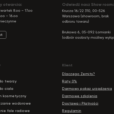
y otwarcia:
Odwiedź nasz Show room:
wartek 8.oo – 17.oo
Krucza 16/22 310, 00-526
.oo – 16.oo
Warszawa (showroom, brak
nieczynne
odbioru towaru)
Brukowa 6, 05-092 Łomianki
kt
(odbiór osobisty możliwy wyłą
pod tym adresem)
y
Klient
Dlaczego Zemits?
do twarzy
Raty 0%
do ciala
Darmowy pokaz urządzenia
n kosmetyczny
Darmowe szkolenia
czanie wodorowe
Dostawa i Płatności
nie fale radiowe
Regulamin