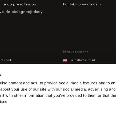
nie do presoterapii
Polityka prywatnosci
ki do pielegnacji skory
Marketplaces
ts.co.uk
a-esthetic.co.uk
ts.eu
advance-esthetic.us
ts.be
aestetyka.pl
s
ts.es
ise content and ads, to provide social media features and to anal
ts.it
about your use of our site with our social media, advertising and
its.com
t with other information that you’ve provided to them or that the
ts.de
ices.
ts.biz.tr