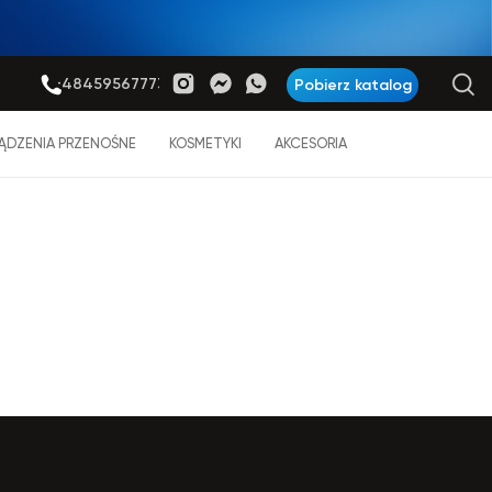
+48459567773
Pobierz katalog
ĄDZENIA PRZENOŚNE
KOSMETYKI
AKCESORIA