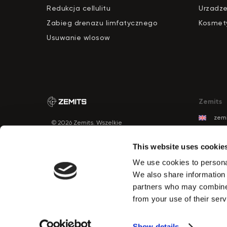
Redukcja cellulitu
Urzadze
Zabieg drenazu limfatycznego
Kosmety
Usuwanie wlosow
Zemits
zemi
© 2026 Zemits. Wszelkie
zemi
prawa zastrzeżone
zemi
This website uses cookie
zemi
We use cookies to personal
zemi
We also share information 
zem
partners who may combine i
zemi
from your use of their serv
zemi
Show details