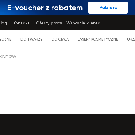
E-voucher z rabatem
Pobierz
log
Kontakt
Oferty pracy
Wsparcie klienta
YCZNE
DO TWARZY
DO CIAŁA
LASERY KOSMETYCZNE
URZ
eodymowy