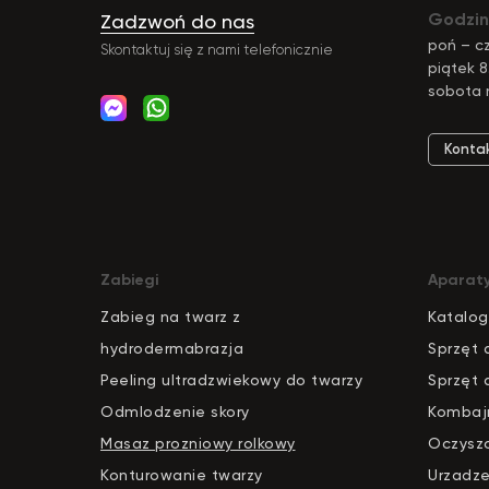
Godzin
Zadzwoń do nas
poń – cz
Skontaktuj się z nami telefonicznie
piątek 8
sobota 
Konta
Zabiegi
Aparat
Zabieg na twarz z
Katalog
hydrodermabrazja
S
pr
zęt 
Peeling ultradzwiekowy do twarzy
Sprzęt 
Odmlodzenie skory
Kombaj
Masaz prozniowy rolkowy
Oczysz
Konturowanie twarzy
Urzadze