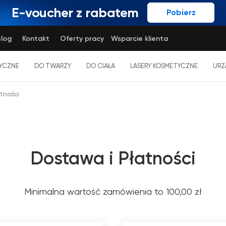
E-voucher z rabatem
Pobierz
log
Kontakt
Oferty pracy
Wsparcie klienta
YCZNE
DO TWARZY
DO CIAŁA
LASERY KOSMETYCZNE
URZ
tności
Dostawa i Płatności
Minimalna wartość zamówienia to 100,00 zł