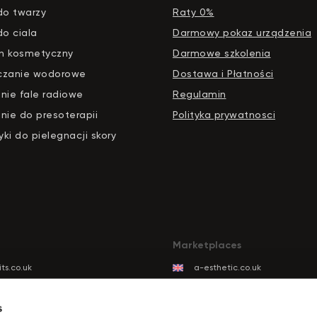
do twarzy
Raty 0%
do ciala
Darmowy pokaz urządzenia
n kosmetyczny
Darmowe szkolenia
czanie wodorowe
Dostawa i Płatności
nie fale radiowe
Regulamin
nie do presoterapii
Polityka prywatnosci
ki do pielegnacji skory
Marketplaces
ts.co.uk
a-esthetic.co.uk
ts.eu
advance-esthetic.us
ts.be
aestetyka.pl
s