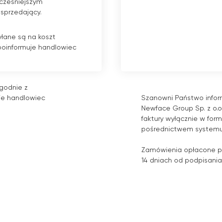
cześniejszym
 sprzedający.
łane są na koszt
 poinformuje handlowiec
zgodnie z
je handlowiec
Szanowni Państwo inform
Newface Group Sp. z o.
faktury wyłącznie w for
pośrednictwem systemu
Zamówienia opłacone p
14 dniach od podpisani