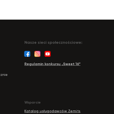
Nasze sieci społecznościowe:
Regulamin konkursu „Sweet 16”
cznie
Wsparcie
Katalog usługodawców Zemits