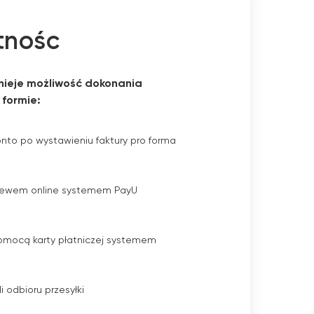
tnośc
nieje możliwość dokonania
 formie:
onto po wystawieniu faktury pro forma
elewem online systemem PayU
omocą karty płatniczej systemem
li odbioru przesyłki