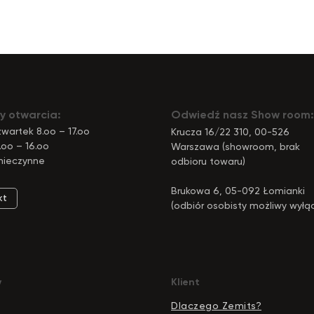
y otwarcia:
Odwiedź nasz Show room:
wartek 8.oo – 17.oo
Krucza 16/22 310, 00-526
.oo – 16.oo
Warszawa (showroom, brak
nieczynne
odbioru towaru)
Brukowa 6, 05-092 Łomianki
kt
(odbiór osobisty możliwy wyłą
pod tym adresem)
y
Klient
Dlaczego Zemits?