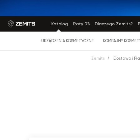
Katalog
Raty 0%
Dlaczego Zemits?
B
URZĄDZENIA KOSMETYCZNE
KOMBAJNY KOSMET
Zemits
/
Dostawa i Pła