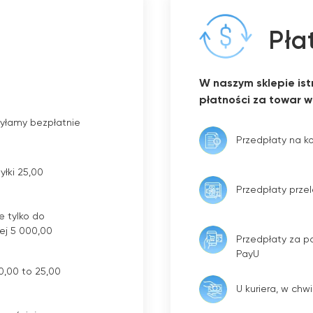
Pła
W naszym sklepie ist
płatności za towar w
yłamy bezpłatnie
Przedpłaty na k
łki 25,00
Przedpłaty prz
e tylko do
ej 5 000,00
Przedpłaty za p
PayU
0,00 to 25,00
U kuriera, w chwi