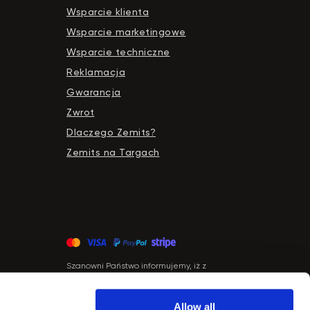
Wsparcie klienta
Wsparcie marketingowe
Wsparcie techniczne
Reklamacja
Gwarancja
Zwrot
Dlaczego Zemits?
Zemits na Targach
Szanowni Państwo informujemy, iż z
dniem 01.04.2026 firma Newface Group
Sp. z o.o. będzie wystawiać oraz
udostępniać faktury wyłącznie w formie
Allow all