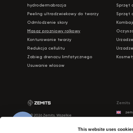
hydrodermabrazja
S
pr
zęt 
Peeling ultradzwiekowy do twarzy
Sprzęt 
Odmlodzenie skory
Kombaj
Masaz prozniowy rolkowy
Oczysz
Konturowanie twarzy
Urzadze
Redukcja cellulitu
Urzadze
Zabieg drenazu limfatycznego
Kosmety
Usuwanie wlosow
Zemits
zemi
© 2026 Zemits. Wszelkie
zemi
prawa zastrzeżone
zemi
This website uses cookie