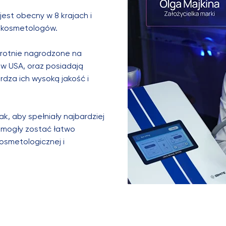
jest obecny w 8 krajach i
y kosmetologów.
krotnie nagrodzone na
 w USA, oraz posiadają
erdza ich wysoką jakość i
k, aby spełniały najbardziej
 mogły zostać łatwo
osmetologicznej i