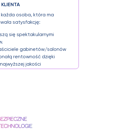
KLIENTA
y każda osoba, która ma
uwała satysfakcję:
eszą się spektakularnymi
w.
aściciele gabinetów/salonów
onałą rentowność dzięki
 najwyższej jakości