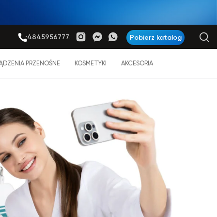
+48459567773
Pobierz katalog
ĄDZENIA PRZENOŚNE
KOSMETYKI
AKCESORIA