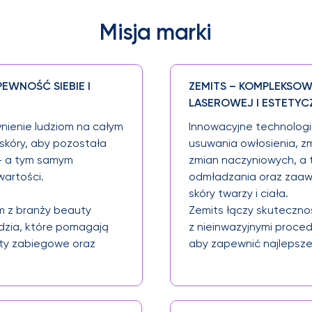
Misja marki
PEWNOŚĆ SIEBIE I
ZEMITS – KOMPLEKSOW
LASEROWEJ I ESTETYC
nienie ludziom na całym
Innowacyjne technolog
 skóry, aby pozostała
usuwania owłosienia, z
 — a tym samym
zmian naczyniowych, a 
artości.
odmładzania oraz zaaw
skóry twarzy i ciała.
om z branży beauty
Zemits łączy skuteczno
dzia, które pomagają
z nieinwazyjnymi proce
aty zabiegowe oraz
aby zapewnić najlepsze