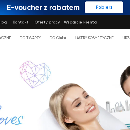
E-voucher z rabatem
Pobierz
log
Kontakt
Oferty pracy
Wsparcie klienta
YCZNE
DO TWARZY
DO CIAŁA
LASERY KOSMETYCZNE
URZ