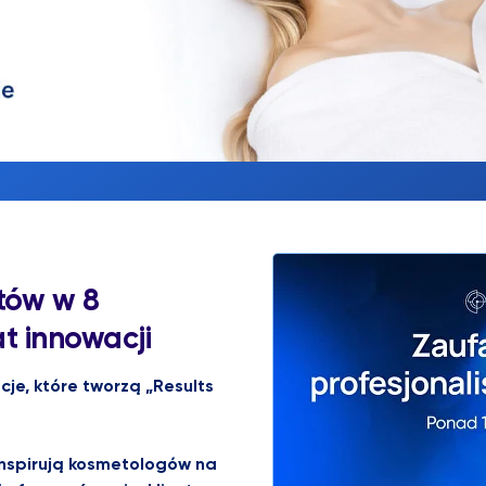
tów w 8
at innowacji
je, które tworzą „Results
inspirują kosmetologów na