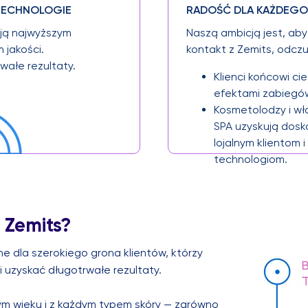
 TECHNOLOGIE
RADOŚĆ DLA KAŻDEGO 
ją najwyższym
Naszą ambicją jest, ab
jakości.
kontakt z Zemits, odcz
wałe rezultaty.
Klienci końcowi ci
efektami zabiegó
Kosmetolodzy i wł
SPA uzyskują dosk
lojalnym klientom i
technologiom.
 Zemits?
e dla szerokiego grona klientów, którzy
i uzyskać długotrwałe rezultaty.
ym wieku i z każdym typem skóry — zarówno