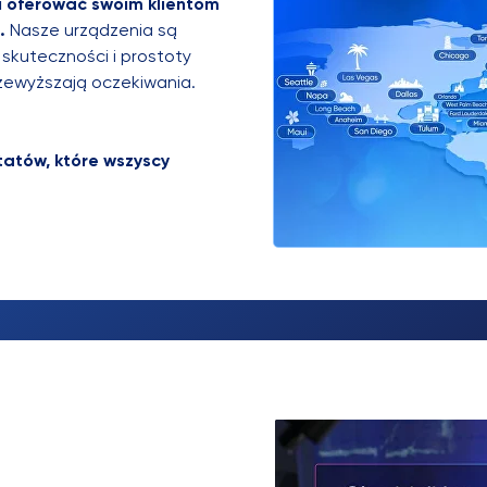
i oferować swoim klientom
ę.
Nasze urządzenia są
 skuteczności i prostoty
zewyższają oczekiwania.
tatów, które wszyscy