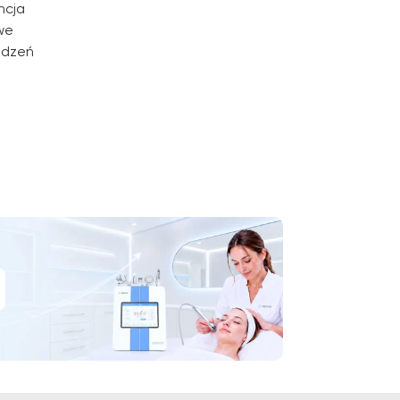
ncja
we
ądzeń