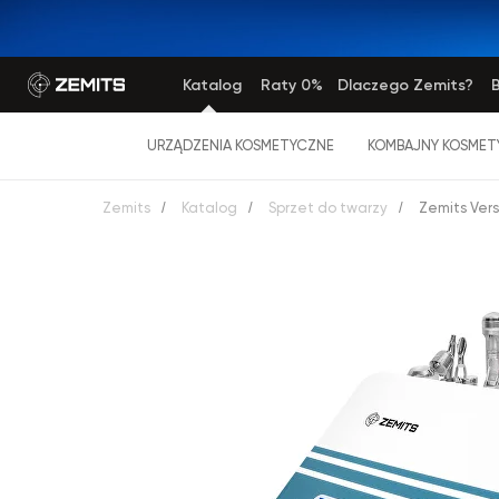
Katalog
Raty 0%
Dlaczego Zemits?
B
URZĄDZENIA KOSMETYCZNE
KOMBAJNY KOSMET
Zemits
/
Katalog
/
Sprzet do twarzy
/
Zemits Ver