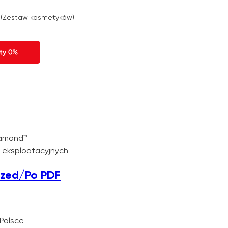
 (Zestaw kosmetyków)
iamond™
w eksploatacyjnych
Przed/Po PDF
Polsce