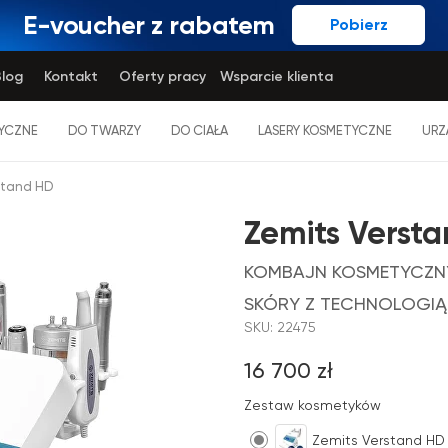
E-voucher z rabatem
Pobierz
log
Kontakt
Oferty pracy
Wsparcie klienta
YCZNE
DO TWARZY
DO CIAŁA
LASERY KOSMETYCZNE
URZ
stand HD
Zemits Verst
KOMBAJN KOSMETYCZNY
SKÓRY Z TECHNOLOGI
SKU:
22475
16 700
zł
Zestaw kosmetyków
Zemits Verstand HD