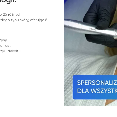
o 25 różnych
ego typu skóry, oferując 8
tyny
 i ust
yi i dekoltu