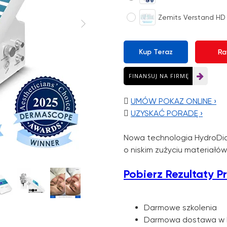
Zemits Verstand HD
Kup Teraz
FINANSUJ NA FIRMĘ

UMÓW POKAZ ONLINE ›

UZYSKAĆ PORADĘ ›
Nowa technologia HydroD
o niskim zużyciu materiałó
Pobierz Rezultaty 
Darmowe szkolenia
Darmowa dostawa w 