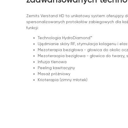
Zemits Verstand HD to unikatowy system oferujący d
spersonalizowanych protokołów zabiegowych dla każd
funkcji:
Technologia HydroDiamond™
Ujędrnianie skóry RF, stymulacja kolagenu i elas
Mezoterapia bezigłowa - głowica do okolic oczu
Mezoteraopia bezigłowa - głowica do twarzy, sz
Infuzja tlenowa
Peeling kawitacyjny
Masaż próżniowy
Krioterapia (zimny młotek)