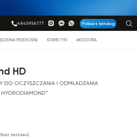
+48459567773
Pobierz katalog
ĄDZENIA PRZENOŚNE
KOSMETYKI
AKCESORIA
and HD
 DO OCZYSZCZANIA I ODMŁADZANIA
Ą HYDRODIAMOND™
 (bez zestawu)