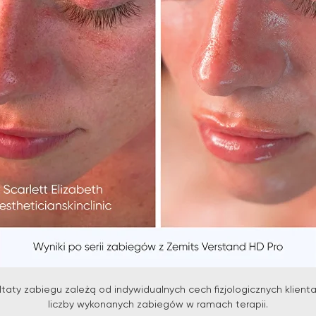
taty zabiegu zależą od indywidualnych cech fizjologicznych klient
liczby wykonanych zabiegów w ramach terapii.