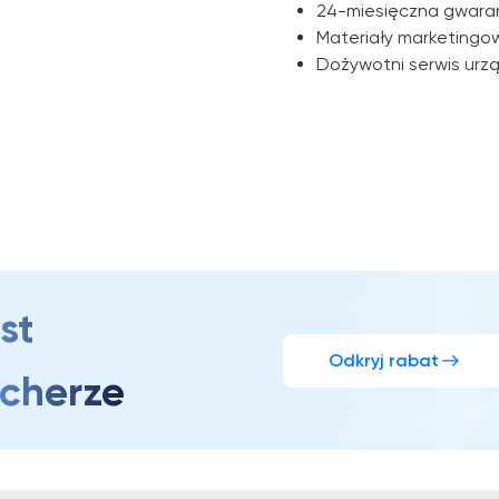
24-miesięczna gwara
Materiały marketingo
Dożywotni serwis urz
st
Odkryj rabat
ucherze