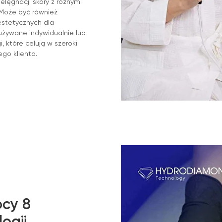
lęgnacji skóry z różnymi
 Może być również
estetycznych dla
używane indywidualnie lub
 które celują w szeroki
go klienta.
ocy 8
ogii.