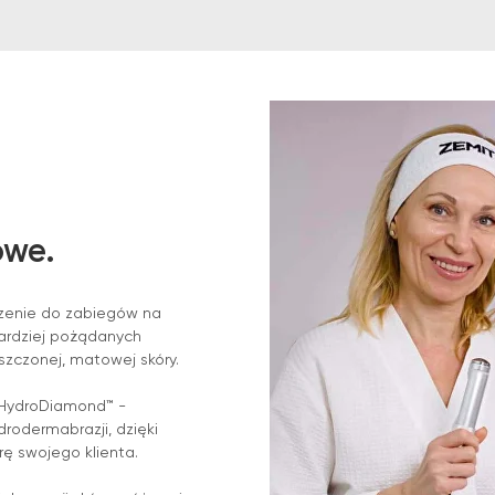
.
owe.
dzenie do zabiegów na
bardziej pożądanych
szczonej, matowej skóry.
 HydroDiamond™ -
rodermabrazji, dzięki
ę swojego klienta.