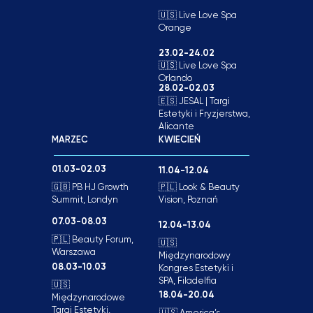
🇺🇸 Live Love Spa
Orange
23.02-24.02
🇺🇸 Live Love Spa
Orlando
28.02-02.03
🇪🇸 JESAL | Targi
Estetyki i Fryzjerstwa,
Alicante
MARZEC
KWIECIEŃ
01.03-02.03
11.04-12.04
🇬🇧 PB HJ Growth
🇵🇱 Look & Beauty
Summit, Londyn
Vision, Poznań
07.03-08.03
12.04-13.04
🇵🇱 Beauty Forum,
🇺🇸
Warszawa
Międzynarodowy
08.03-10.03
Kongres Estetyki i
SPA, Filadelfia
🇺🇸
18.04-20.04
Międzynarodowe
Targi Estetyki,
🇺🇸 America’s