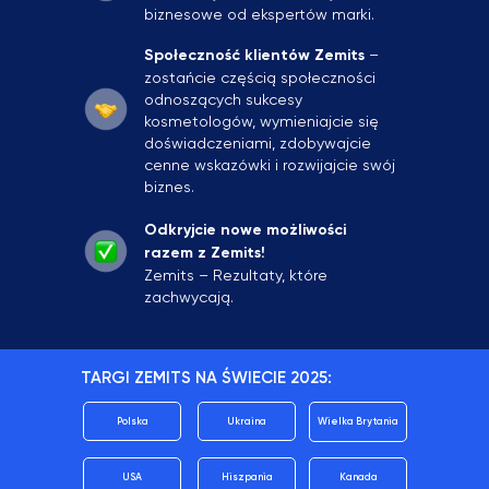
biznesowe od ekspertów marki.
Społeczność klientów Zemits
–
zostańcie częścią społeczności
odnoszących sukcesy
kosmetologów, wymieniajcie się
doświadczeniami, zdobywajcie
cenne wskazówki i rozwijajcie swój
biznes.
Odkryjcie nowe możliwości
razem z Zemits!
Zemits – Rezultaty, które
zachwycają.
TARGI ZEMITS NA ŚWIECIE 2025:
Polska
Ukraina
Wielka Brytania
USA
Hiszpania
Kanada