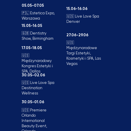
05.05-07.05
15.06-16.06
🇵🇱 Estetica Expo,
🇺🇸 Live Love Spa
Warszawa
Denver
15.05-16.05
🇬🇧 Dentistry
27.06-29.06
Show, Birmingham
🇺🇸
17.05-18.05
Międzynarodowe
Targi Estetyki,
🇺🇸
Kosmetyki i SPA, Las
Międzynarodowy
Vegas
Kongres Estetyki i
SPA, Dallas
30.05-02.06
🇺🇸 Live Love Spa
Destination
Wellness
30.05-01.06
🇺🇸 Premiere
Orlando
International
Beauty Event,