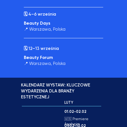
🗓️
4–6 września
Beauty Days
📍
Warszawa,
Polska
🗓️ 12–13 września
Beauty Forum
📍
Warszawa
, Polska
KALENDARZ WYSTAW: KLUCZOWE
WYDARZENIA DLA BRANŻY
ESTETYCZNEJ
LUTY
01.02-02.02
🇺🇸 Premiere
Anaheim
09.02-10.02