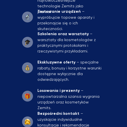
najnowocześniejsze
technologie Zemits jako
Testowanie urządzeń
–
pierwsi!
wypróbujcie topowe aparaty i
przekonajcie się o ich
skuteczności.
Szkolenia oraz warsztaty
–
warsztaty dla kosmetologów z
praktycznymi protokołami i
rzeczywistymi przykładami.
Ekskluzywne oferty
–
specjalne
rabaty, bonusy i korzystne warunki
dostępne wyłącznie dla
odwiedzających.
Losowania i prezenty
–
niepowtarzalna szansa wygrania
urządzeń oraz kosmetyków
Zemits.
Bezpośredni kontakt
–
uzyskajcie indywidualne
konsultacje i rekomendacje