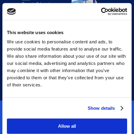
Beauty Education
Expo, Bristol
LISTOPAD
GRUDZIEŃ
This website uses cookies
07.12-08.12
02.11-03.11
We use cookies to personalise content and ads, to
🇺🇸 Live Love SPA
🇺🇸 Live Love SPA
provide social media features and to analyse our traffic.
Napa
Maui
We also share information about your use of our site with
06.11-08.11
our social media, advertising and analytics partners who
🇺🇸 Live Love Spark
may combine it with other information that you’ve
Jamaica
provided to them or that they’ve collected from your use
13.11-15.11
of their services.
🇪🇸 Salon Look
Madrid
Show details
ZOBACZCIE, JAK TO WYGLĄDAŁO
W UBIEGŁYM ROKU
Allow all
W 2025 roku firma Zemits kontynuuje