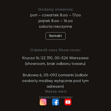
Godziny otwarcia:
poń – czwartek 8.oo – 17.oo
piątek 8.oo – 16.oo
sobota nieczynne
Kontakt
Odwiedź nasz Show room:
Krucza 16/22 310, 00-526 Warszawa
(showroom, brak odbioru towaru)
Brukowa 6, 05-092 Łomianki (odbiór
osobisty możliwy wyłącznie pod tym
adresem)
Nasze sieci
społecznościowe: