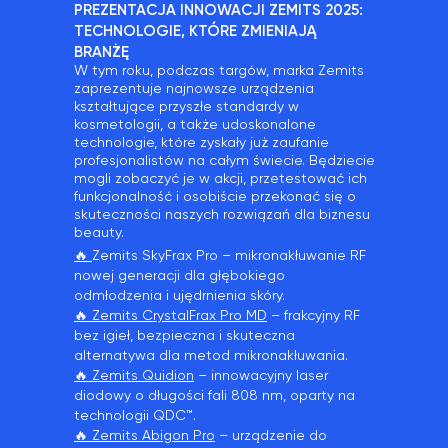
PREZENTACJA INNOWACJI ZEMITS 2025:
TECHNOLOGIE, KTÓRE ZMIENIAJĄ
BRANŻĘ
W tym roku, podczas targów, marka Zemits
zaprezentuje najnowsze urządzenia
kształtujące przyszłe standardy w
kosmetologii, a także udoskonalone
technologie, które zyskały już zaufanie
profesjonalistów na całym świecie. Będziecie
mogli zobaczyć je w akcji, przetestować ich
funkcjonalność i osobiście przekonać się o
skuteczności naszych rozwiązań dla biznesu
beauty.
🔥
Zemits SkyFrax Pro – mikronakłuwanie RF
nowej generacji dla głębokiego
odmłodzenia i ujędrnienia skóry.
🔥
Zemits CrystalFrax Pro MD
– frakcyjny RF
bez igieł, bezpieczna i skuteczna
alternatywa dla metod mikronakłuwania.
🔥
Zemits Quidion
– innowacyjny laser
diodowy o długości fali 808 nm, oparty na
technologii QDC™.
🔥
Zemits Abigon Pro
– urządzenie do