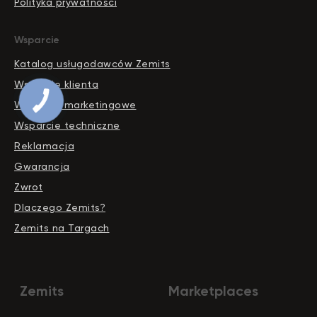
Polityka prywatnosci
Wsparcie
Katalog usługodawców Zemits
Wsparcie klienta
PRZYCISK
Wsparcie marketingowe
KONTAKTU
Wsparcie techniczne
Reklamacja
Gwarancja
Zwrot
Dlaczego Zemits?
Zemits na Targach