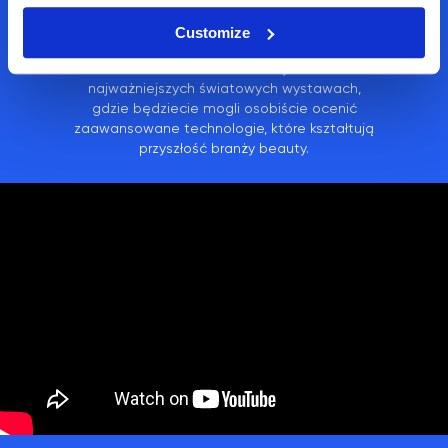
poszerzanie granic innowacji w dziedzinie
kosmetologii i medycyny estetycznej.
Customize
Zapraszamy kosmetologów oraz właścicieli
salonów do odwiedzenia naszych stoisk na
najważniejszych światowych wystawach,
gdzie będziecie mogli osobiście ocenić
zaawansowane technologie, które kształtują
przyszłość branży beauty.