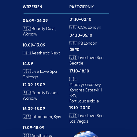
WRZESIEŃ
PAŹDZIERNIK
01.10-02.10
04.09-06.09
🇬🇧 CCR, Londyn
🇵🇱 Beauty Days,
Warsaw
04.10-05.10
🇬🇧 PB London
10.09-13.09
Excel
05.10
🇺🇸 Aesthetic Next
🇺🇸 Live Love Spa
Seattle
14.09
17.10-18.10
🇺🇸 Live Love Spa
Chicago
🇺🇸
Międzynarodowy
12.09-13.09
Kongres Estetyki i
🇵🇱 Beauty Forum,
SPA,
Warsaw
Fort Lauderdale
19.10-20.10
16.09-18.09
🇺🇸 Live Love Spa
🇺🇦 Intercharm, Kyiv
Las Vegas
17.09-18.09
🇬🇧 Aesthetics