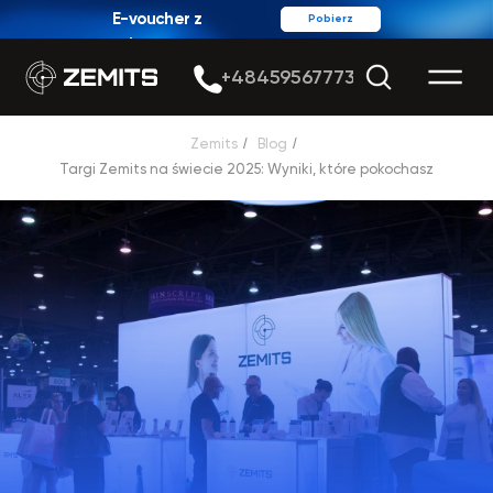
E-voucher z
Pobierz
rabatem
+48459567773
Zemits
/
Blog
/
Targi Zemits na świecie 2025: Wyniki, które pokochasz