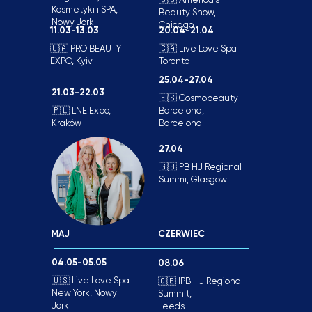
Kosmetyki i SPA,
Beauty Show,
Nowy Jork
Chicago
11.03-13.03
20.04-21.04
🇺🇦 PRO BEAUTY
🇨🇦 Live Love Spa
EXPO, Kyiv
Toronto
25.04-27.04
21.03-22.03
🇪🇸 Cosmobeauty
🇵🇱 LNE Expo,
Barcelona,
Kraków
Barcelona
27.04
🇬🇧 PB HJ Regional
Summi, Glasgow
MAJ
CZERWIEC
04.05-05.05
08.06
🇺🇸 Live Love Spa
🇬🇧 IPB HJ Regional
New York, Nowy
Summit,
Jork
Leeds