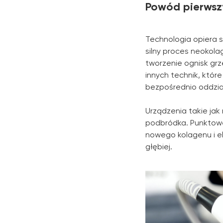
Powód pierwsz
Technologia opiera 
silny proces neokola
tworzenie ognisk gr
innych technik, któr
bezpośrednio oddzia
Urządzenia takie jak
podbródka. Punktowe 
nowego kolagenu i ela
głębiej.