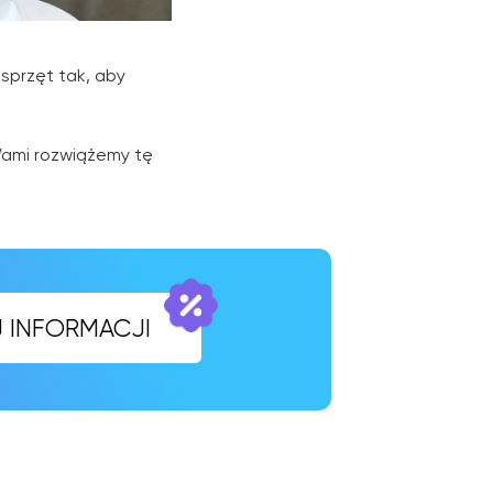
 sprzęt tak, aby
 Wami rozwiążemy tę
CJI