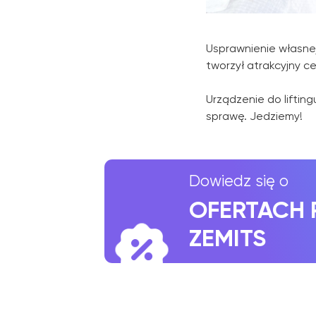
Usprawnienie własnej
tworzył atrakcyjny c
Dowiedz się o
Urządzenie do liftin
OFERTACH PR
sprawę. Jedziemy!
ZEMITS