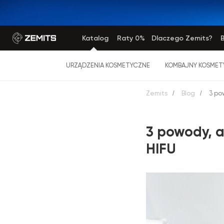
Katalog
Raty 0%
Dlaczego Zemits?
B
URZĄDZENIA KOSMETYCZNE
KOMBAJNY KOSMET
Zemits
/
Blog
/
3 po
3 powody, a
HIFU