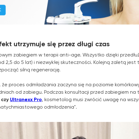
ekt utrzymuje się przez długi czas
powym zabiegiem w terapii anti-age. Wszystko dzięki przed
d 2,5 do 5 lat) i niezwykłej skuteczności. Kolejną zaletą jest 
zpocząć silną regenerację.
, że proces odmładzania zaczyna się na poziomie komórkowy
niach od zabiegu. Podczas konsultacji przed zabiegiem na 
czy
Ultranexx Pro
, kosmetolog musi zwrócić uwagę na wszys
"natychmiastowego odmłodzenia".