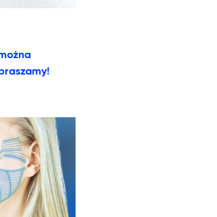
 można
praszamy!