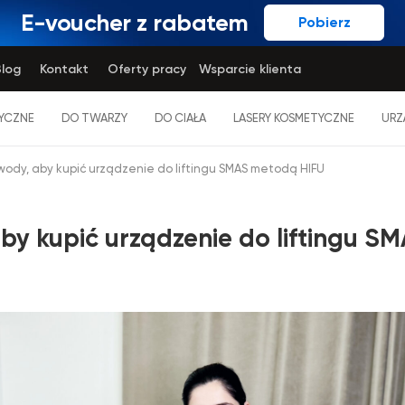
E-voucher z rabatem
Pobierz
log
Kontakt
Oferty pracy
Wsparcie klienta
YCZNE
DO TWARZY
DO CIAŁA
LASERY KOSMETYCZNE
URZ
wody, aby kupić urządzenie do liftingu SMAS metodą HIFU
by kupić urządzenie do liftingu 