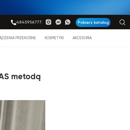
+48459567773
Pobierz katalog
ĄDZENIA PRZENOŚNE
KOSMETYKI
AKCESORIA
SMAS metodą