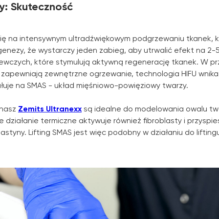
y: Skuteczność
się na intensywnym ultradźwiękowym podgrzewaniu tkanek, k
genezy, że wystarczy jeden zabieg, aby utrwalić efekt na 2-5 
zewczych, które stymulują aktywną regenerację tkanek. W pr
e zapewniają zewnętrzne ogrzewanie, technologia HIFU wnika
łuje na SMAS - układ mięśniowo-powięziowy twarzy.
 nasz
Zemits Ultranexx
są idealne do modelowania owalu tw
działanie termiczne aktywuje również fibroblasty i przyspi
styny. Lifting SMAS jest więc podobny w działaniu do liftingu