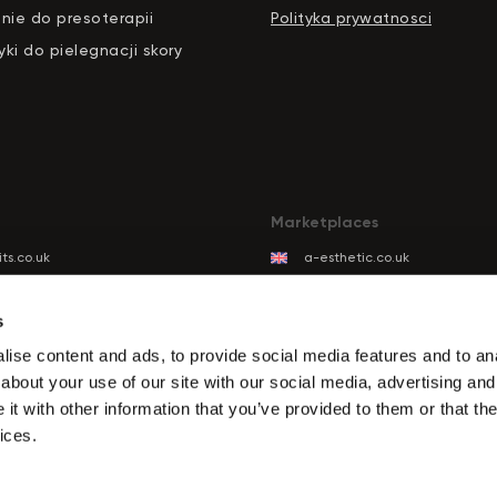
nie do presoterapii
Polityka prywatnosci
ki do pielegnacji skory
Marketplaces
ts.co.uk
a-esthetic.co.uk
ts.eu
advance-esthetic.us
ts.be
aestetyka.pl
s
ts.es
ise content and ads, to provide social media features and to anal
ts.it
about your use of our site with our social media, advertising and
its.com
t with other information that you’ve provided to them or that the
ts.de
ices.
ts.biz.tr