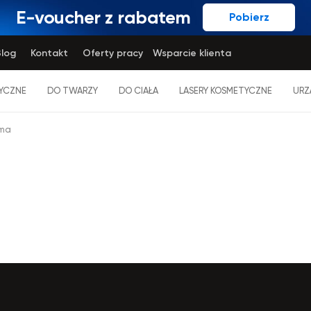
E-voucher z rabatem
Pobierz
log
Kontakt
Oferty pracy
Wsparcie klienta
YCZNE
DO TWARZY
DO CIAŁA
LASERY KOSMETYCZNE
URZ
zma