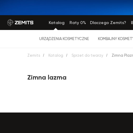
Katalog
Raty 0%
Dlaczego Zemits?
B
URZĄDZENIA KOSMETYCZNE
KOMBAJNY KOSMET
Zemits
/
Katalog
/
Sprzet do twarzy
/
Zimna Pla
Zimna lazma