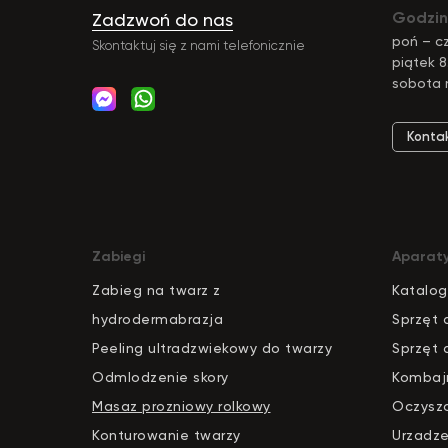
Godzin
Zadzwoń do nas
poń – cz
Skontaktuj się z nami telefonicznie
piątek 8
sobota 
Konta
Zabiegi
Aparat
Zabieg na twarz z
Katalog
hydrodermabrazja
S
pr
zęt 
Peeling ultradzwiekowy do twarzy
Sprzęt 
Odmlodzenie skory
Kombaj
Masaz prozniowy rolkowy
Oczysz
Konturowanie twarzy
Urzadze