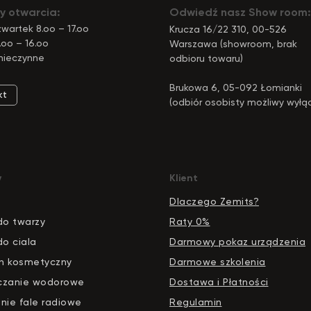
y otwarcia:
Odwiedź nasz Show room:
wartek 8.oo – 17.oo
Krucza 16/22 310, 00-526
.oo – 16.oo
Warszawa (showroom, brak
nieczynne
odbioru towaru)
Brukowa 6, 05-092 Łomianki
kt
(odbiór osobisty możliwy wyłą
pod tym adresem)
y
Klient
Dlaczego Zemits?
do twarzy
Raty 0%
do ciala
Darmowy pokaz urządzenia
n kosmetyczny
Darmowe szkolenia
czanie wodorowe
Dostawa i Płatności
nie fale radiowe
Regulamin