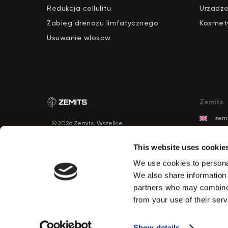
Redukcja cellulitu
Urzadze
Zabieg drenazu limfatycznego
Kosmety
Usuwanie wlosow
Zemits
zemi
© 2026 Zemits. Wszelkie
zemi
prawa zastrzeżone
zemi
This website uses cookie
zemi
We use cookies to personal
zemi
PRZYCISK
We also share information 
KONTAKTU
zem
partners who may combine i
zemi
from your use of their serv
zemi
Show details