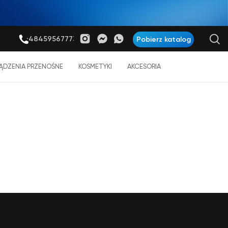
+48459567773
Pobierz katalog
ĄDZENIA PRZENOŚNE
KOSMETYKI
AKCESORIA