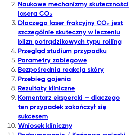
Naukowe mechanizmy skuteczności
lasera CO₂
Dlaczego laser frakcyjny CO₂ jest
szczególnie skuteczny w leczeniu
blizn potrądzikowych typu rolling
Przegląd studium przypadku
Parametry zabiegowe
Bezpośrednia reakcja skóry
Przebieg gojenia
Rezultaty kliniczne
Komentarz ekspercki — dlaczego
ten przypadek zakończył się
sukcesem
Wniosek kliniczny
Podsumowanie / Końcowe wnioski