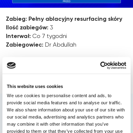
Zabieg: Pełny ablacyjny resurfacing skóry
Ilość zabiegów:
3
Interwał:
Co 7 tygodni
Zabiegowiec:
Dr Abdullah
-----------------------------
------------------------------
Parametry zabiegowe
This website uses cookies
We use cookies to personalise content and ads, to
Parametr lasera
Ustawienia
provide social media features and to analyse our traffic.
-------------------------
We also share information about your use of our site with
Moc
26 W
our social media, advertising and analytics partners who
Szerokość impulsu
1.00 ms
may combine it with other information that you’ve
Odległość między
0.5 mm
provided to them or that they’ve collected from your use