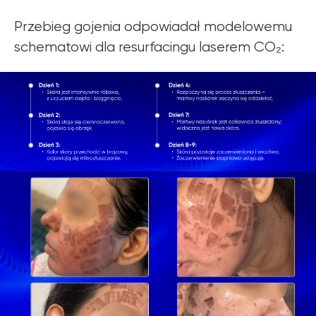
Przebieg gojenia odpowiadał modelowemu
schematowi dla resurfacingu laserem CO₂: