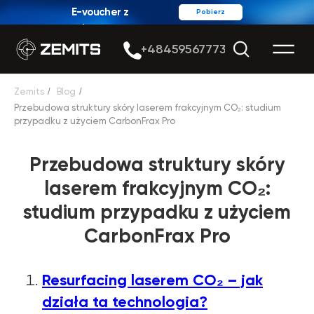
E-voucher z
Pobierz
rabatem
+48459567773
Zemits
/
Blog
/
Przebudowa struktury skóry laserem frakcyjnym CO₂: studium
przypadku z użyciem CarbonFrax Pro
Przebudowa struktury skóry
laserem frakcyjnym CO₂:
studium przypadku z użyciem
CarbonFrax Pro
Resurfacing laserem CO₂ – jak
działa ta technologia?