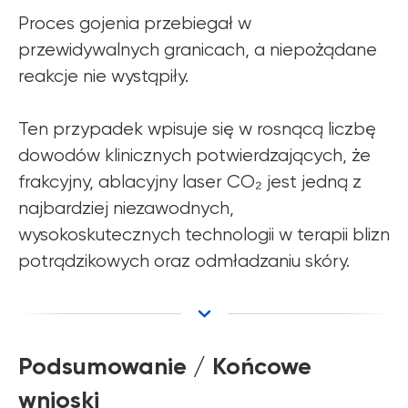
koloryt
Proces gojenia przebiegał w
Długotrwałą poprawę
przewidywalnych granicach, a niepożądane
strukturalną
reakcje nie wystąpiły.
Ten przypadek wpisuje się w rosnącą liczbę
dowodów klinicznych potwierdzających, że
frakcyjny, ablacyjny laser CO₂ jest jedną z
najbardziej niezawodnych,
wysokoskutecznych technologii w terapii blizn
potrądzikowych oraz odmładzaniu skóry.
Podsumowanie / Końcowe
wnioski