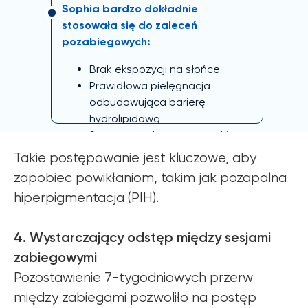
Sophia bardzo dokładnie
stosowała się do zaleceń
pozabiegowych:
Brak ekspozycji na słońce
Prawidłowa pielęgnacja
odbudowująca barierę
hydrolipidową
Stosowanie kremu z wysokim
filtrem SP
Takie postępowanie jest kluczowe, aby
Brak rozdrapywania skóry i brak
zapobiec powikłaniom, takim jak pozapalna
prób przyspieszania
hiperpigmentacja (PIH).
złuszczania
4. Wystarczający odstęp między sesjami
zabiegowymi
Pozostawienie 7-tygodniowych przerw
między zabiegami pozwoliło na postęp