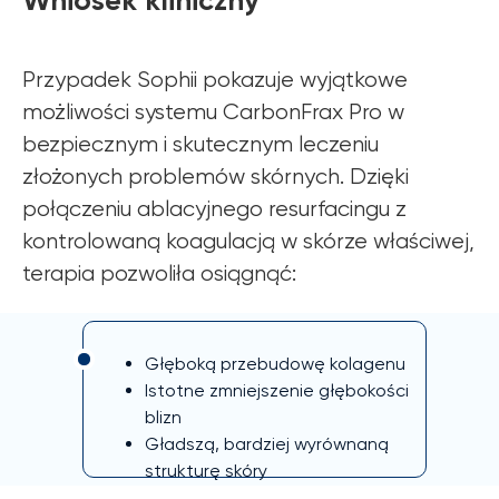
Wniosek kliniczny
zemits.de
zemits.biz.tr
Przypadek Sophii pokazuje wyjątkowe
możliwości systemu CarbonFrax Pro w
bezpiecznym i skutecznym leczeniu
złożonych problemów skórnych. Dzięki
Szanowni Państwo informujemy, iż z dniem
© 2026 Zemits. Wszelkie prawa zastrzeżone
połączeniu ablacyjnego resurfacingu z
01.04.2026 firma Newface Group Sp. z o.o. będzie
wystawiać oraz udostępniać faktury wyłącznie w
kontrolowaną koagulacją w skórze właściwej,
formie ustrukturyzowanej za pośrednictwem
systemu KSeF.
terapia pozwoliła osiągnąć:
Głęboką przebudowę kolagenu
Istotne zmniejszenie głębokości
blizn
Gładszą, bardziej wyrównaną
strukturę skóry
Jaśniejszy, bardziej jednolity