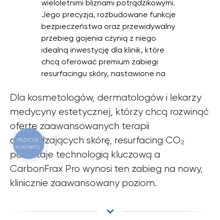
wieloletnimi bliznami potrądzikowymi.
Jego precyzja, rozbudowane funkcje
bezpieczeństwa oraz przewidywalny
przebieg gojenia czynią z niego
idealną inwestycję dla klinik, które
chcą oferować premium zabiegi
resurfacingu skóry, nastawione na
realne, mierzalne efekty.
Dla kosmetologów, dermatologów i lekarzy
medycyny estetycznej, którzy chcą rozwinąć
ofertę zaawansowanych terapii
odmładzających skórę, resurfacing CO₂
PRZYCISK
KONTAKTU
pozostaje technologią kluczową a
CarbonFrax Pro wynosi ten zabieg na nowy,
klinicznie zaawansowany poziom.