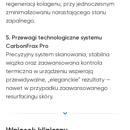
regeneracji kolagenu, przy jednoczesnym
zminimalizowaniu narastającego stanu
zapalnego.
5. Przewagi technologiczne systemu
CarbonFrax Pro
Precyzyjny system skanowania, stabilna
wiązka oraz zaawansowana kontrola
termiczna w urządzeniu wspierają
przewidywalne, „eleganckie” rezultaty —
nawet w przypadku zaawansowanego
Zemits
Marketplaces
resurfacingu skóry.
zemits.co.uk
a-esthetic.co.uk
zemits.eu
advance-esthetic.us
zemits.be
aestetyka.pl
zemits.es
zemits.it
zemits.com