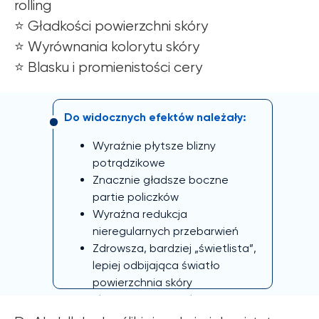
rolling
⭐️ Gładkości powierzchni skóry
⭐️ Wyrównania kolorytu skóry
⭐️ Blasku i promienistości cery
Do widocznych efektów należały:
Wyraźnie płytsze blizny
potrądzikowe
Znacznie gładsze boczne
partie policzków
Wyraźna redukcja
nieregularnych przebarwień
Zdrowsza, bardziej „świetlista”,
lepiej odbijająca światło
powierzchnia skóry
Klinicznie zauważalna
przebudowa kolagenu