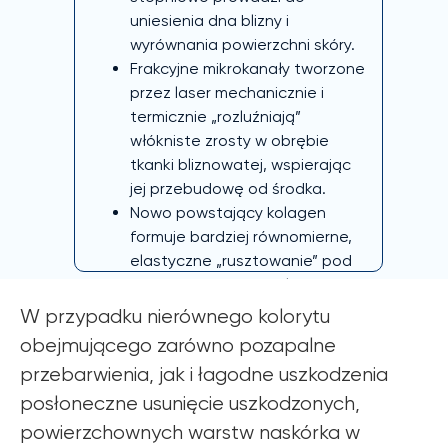
uniesienia dna blizny i
wyrównania powierzchni skóry.
Frakcyjne mikrokanały tworzone
przez laser mechanicznie i
termicznie „rozluźniają”
włókniste zrosty w obrębie
tkanki bliznowatej, wspierając
jej przebudowę od środka.
Nowo powstający kolagen
formuje bardziej równomierne,
elastyczne „rusztowanie” pod
naskórkiem, co przekłada się na
gładszą, bardziej jednolitą
W przypadku nierównego kolorytu
strukturę skóry.
obejmującego zarówno pozapalne
przebarwienia, jak i łagodne uszkodzenia
posłoneczne usunięcie uszkodzonych,
powierzchownych warstw naskórka w