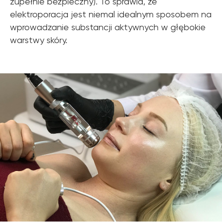
zupełnie bezpieczny). To sprawia, że
elektroporacja jest niemal idealnym sposobem na
wprowadzanie substancji aktywnych w głębokie
warstwy skóry.
Zemits
Marketplaces
zemits.co.uk
a-esthetic.co.uk
zemits.eu
advance-esthetic.us
zemits.be
aestetyka.pl
zemits.es
zemits.it
zemits.com
zemits.de
zemits.biz.tr
Szanowni Państwo informujemy, iż z dniem