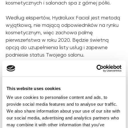
kosmetycznych i salonach spa z górnej półki.
Według ekspertów, Hydroluxx Facial jest metodą
wyjątkową, nie mającą odpowiedników na rynku
kosmetycznym, więc zachowa palmę
pierwszeństwa w roku 2020. Będzie świetną
opcją do uzupełnienia listy usług i zapewne
podniesie status Twojego salonu.
Lifting RF
4
Jest to zabieg odmładzający i ujędrniający skórę
This website uses cookies
oparty o technologię fal radiowych, alternatywa
We use cookies to personalise content and ads, to
dla liftingu chirurgicznego. Pomaga w
provide social media features and to analyse our traffic.
redukowaniu zmarszczek, poprawie elastyczności
We also share information about your use of our site with
skóry i modelowaniu owalu twarzy.
our social media, advertising and analytics partners who
may combine it with other information that you’ve