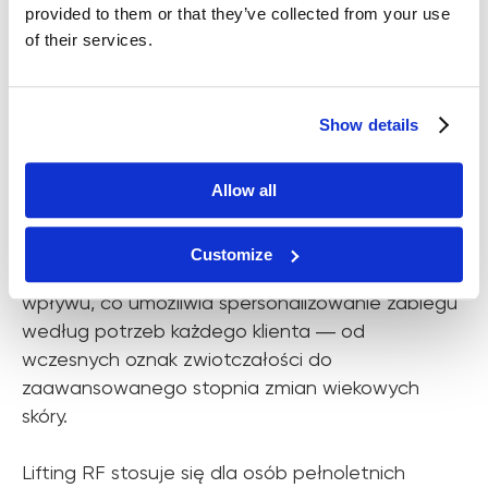
provided to them or that they’ve collected from your use
Należy do metod, które kosmetolodzy określają
of their services.
jako przyszłość technologii kosmetycznych.
Wśród zalet zabiegu należy wymienić
bezbolesność, nieinwazyjność, brak skutków
Show details
ubocznych, natychmiastowy efekt liftingu
widoczny już po pierwszym zabiegu i nasilający
się z każdym kolejnym. Czyż to nie opis
Allow all
perfekcyjnej terapii anti-age?
Customize
Lifting RF pozwala też na ustawienie mocy
wpływu, co umożliwia spersonalizowanie zabiegu
według potrzeb każdego klienta ― od
wczesnych oznak zwiotczałości do
zaawansowanego stopnia zmian wiekowych
skóry.
Lifting RF stosuje się dla osób pełnoletnich