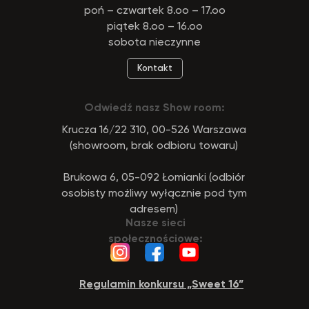
poń – czwartek 8.oo – 17.oo
piątek 8.oo – 16.oo
sobota nieczynne
Kontakt
Odwiedź nasz Show room:
Krucza 16/22 310, 00-526 Warszawa
(showroom, brak odbioru towaru)
Brukowa 6, 05-092 Łomianki (odbiór
osobisty możliwy wyłącznie pod tym
adresem)
Nasze sieci
społecznościowe:
Regulamin konkursu „Sweet 16”