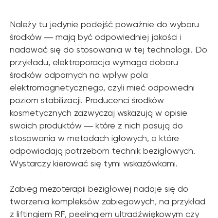
© 2026 Zemits. Wszelkie prawa zastrzeżone
01.04.2026 firma Newface Group Sp. z o.o. będzie
wystawiać oraz udostępniać faktury wyłącznie w
formie ustrukturyzowanej za pośrednictwem
Należy tu jedynie podejść poważnie do wyboru
systemu KSeF.
środków ― mają być odpowiedniej jakości i
nadawać się do stosowania w tej technologii. Do
przykładu, elektroporacja wymaga doboru
środków odpornych na wpływ pola
elektromagnetycznego, czyli mieć odpowiedni
poziom stabilizacji. Producenci środków
kosmetycznych zazwyczaj wskazują w opisie
swoich produktów ― które z nich pasują do
stosowania w metodach igłowych, a które
odpowiadają potrzebom technik bezigłowych.
Wystarczy kierować się tymi wskazówkami.
Zabieg mezoterapii bezigłowej nadaje się do
tworzenia kompleksów zabiegowych, na przykład
z liftingiem RF, peelingiem ultradźwiękowym czy