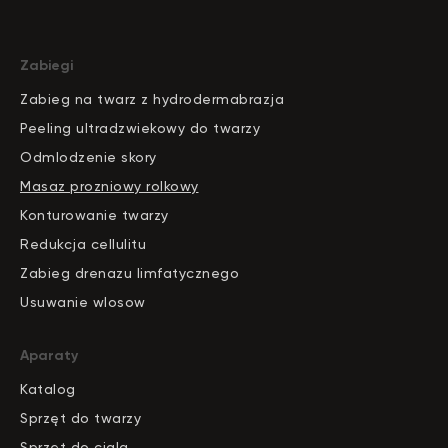
Zabiegi
Zabieg na twarz z hydrodermabrazja
Peeling ultradzwiekowy do twarzy
Odmlodzenie skory
Masaz prozniowy rolkowy
Konturowanie twarzy
Redukcja cellulitu
Zabieg drenazu limfatycznego
Usuwanie wlosow
Aparaty
Katalog
S
pr
zęt do twarzy
Sprzęt do ciala