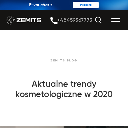
E-voucher z
Pobierz
rabatem
+48459567773
ZEMITS BLOG
Aktualne trendy
kosmetologiczne w 2020