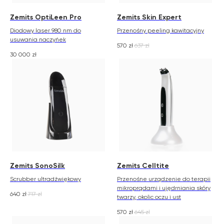
Zemits OptiLeen Pro
Zemits Skin Expert
Diodowy laser 980 nm do
Przenośny peeling kawitacyjny
usuwania naczyńek
570
zł
637
zł
30 000
zł
Zemits SonoSilk
Zemits Celltite
Scrubber ultradźwiękowy
Przenośne urządzenie do terapii
mikroprądami i ujędrniania skóry
640
zł
717
zł
twarzy, okolic oczu i ust
570
zł
645
zł