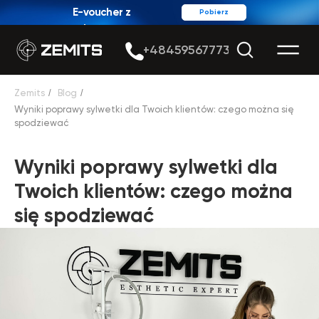
E-voucher z
Pobierz
rabatem
+48459567773
Zemits
/
Blog
/
Wyniki poprawy sylwetki dla Twoich klientów: czego można się
spodziewać
Wyniki poprawy sylwetki dla
Twoich klientów: czego można
się spodziewać