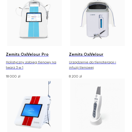
zemits.co.uk
a-esthetic.co.uk
zemits.eu
advance-esthetic.us
zemits.be
aestetyka.pl
zemits.es
zemits.it
zemits.com
zemits.de
zemits.biz.tr
Zemits OxiVelour Pro
Zemits OxiVelour
Holistyczny zabieg tlenowy na
Urządzenie do tlenoterapii i
twarz 3 w 1
infuzji tlenowej
18 000
zł
8 200
zł
Szanowni Państwo informujemy, iż z dniem
© 2026 Zemits. Wszelkie prawa zastrzeżone
01.04.2026 firma Newface Group Sp. z o.o. będzie
wystawiać oraz udostępniać faktury wyłącznie w
formie ustrukturyzowanej za pośrednictwem
systemu KSeF.