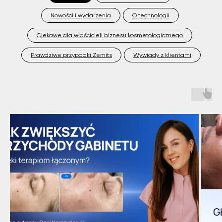
Nowości i wydarzenia
O technologii
Ciekawe dla właścicieli biznesu kosmetologicznego
Prawdziwe przypadki Zemits
Wywiady z klientami