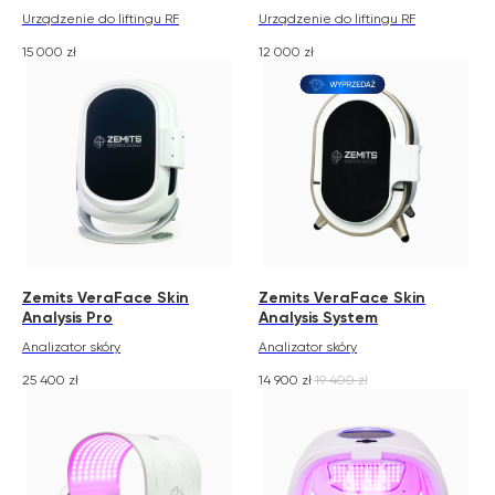
Urządzenie do liftingu RF
Urządzenie do liftingu RF
15 000
zł
12 000
zł
Zemits VeraFace Skin
Zemits VeraFace Skin
Analysis Pro
Analysis System
Analizator skóry
Analizator skóry
25 400
zł
14 900
zł
19 400
zł