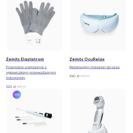
Zemits Elastistrom
Zemits OcuRelax
Przenośne urządzenie z
Relaksujący masażer do oczu
rękawiczkami przewodzącymi
540
zł
645
zł
mikroprądy
520
zł
588
zł