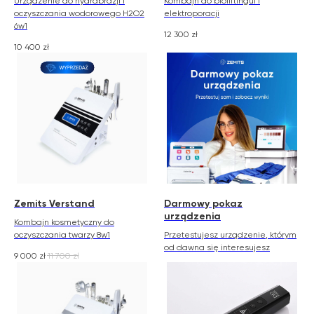
Urządzenie do hydrabrazji i
Kombajn do bioliftingui i
oczyszczania wodorowego H2O2
elektroporacji
6w1
12 300
zł
10 400
zł
Zemits Verstand
Darmowy pokaz
urządzenia
Kombajn kosmetyczny do
oczyszczania twarzy 8w1
Przetestujesz urządzenie, którym
od dawna się interesujesz
9 000
zł
11 700
zł