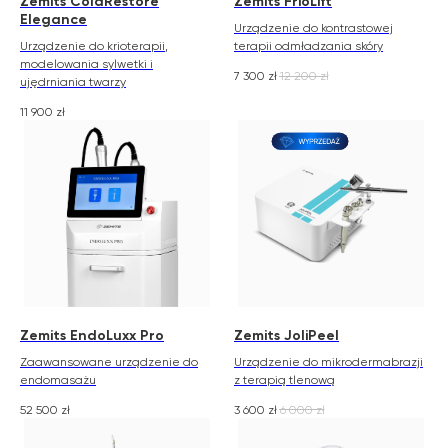
Zemits ColdRestore
Zemits FrioLift
Elegance
Urządzenie do kontrastowej
Urządzenie do krioterapii,
terapii odmładzania skóry
modelowania sylwetki i
7 300
zł
12 200
zł
ujędrniania twarzy
11 900
zł
Zemits EndoLuxx Pro
Zemits JoliPeel
Zaawansowane urządzenie do
Urządzenie do mikrodermabrazji
endomasażu
z terapią tlenową
52 500
zł
3 600
zł
6 000
zł
Zemits
Marketplaces