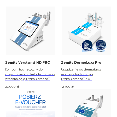
Zemits Verstand HD PRO
Zemits DermeLuxx Pro
Kombajn kosmetyczny do
Urządzenie do dermabrazji
oczyszczania i odmładzania skóry
wodnej z technologią
z technologią HydroDiamond™
HydroDiamond™ 3 w 1
23 000
zł
12 700
zł