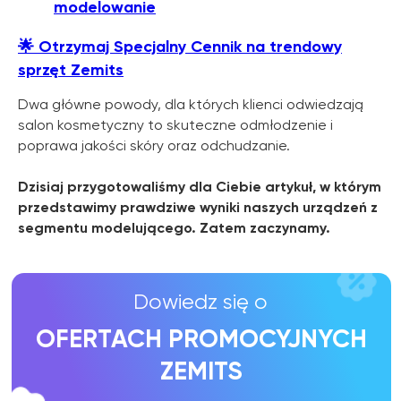
modelowanie
OFERTACH PROMOCYJNYCH
ZEMITS
🌟
Otrzymaj Specjalny Cennik na trendowy
sprzęt Zemits
WIĘCEJ INFORMACJI
Dwa główne powody, dla których klienci odwiedzają
salon kosmetyczny to skuteczne odmłodzenie i
poprawa jakości skóry oraz odchudzanie.
Dzisiaj przygotowaliśmy dla Ciebie artykuł, w którym
przedstawimy prawdziwe wyniki naszych urządzeń z
segmentu modelującego. Zatem zaczynamy.