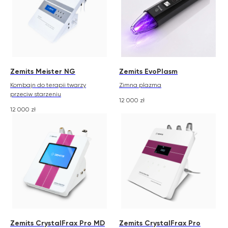
Zemits Meister NG
Zemits EvoPlasm
Kombajn do terapii twarzy
Zimna plazma
przeciw starzeniu
12 000
zł
12 000
zł
Zemits CrystalFrax Pro MD
Zemits CrystalFrax Pro