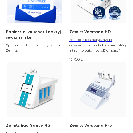
Pobierz e-voucher i odkryj
Zemits Verstand HD
swoją zniżkę
Kombajn kosmetyczny do
Specjalna oferta na urządzenia
oczyszczania i odmładzania skóry
Zemits
z technologią HydroDiamond™
16 700
zł
Zemits Eau Sante NG
Zemits Verstand Pro