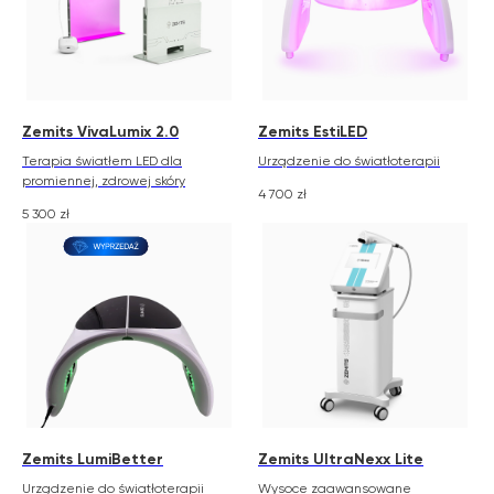
Zemits VivaLumix 2.0
Zemits EstiLED
Terapia światłem LED dla
Urządzenie do światłoterapii
promiennej, zdrowej skóry
4 700
zł
5 300
zł
Zemits LumiBetter
Zemits UltraNexx Lite
Urządzenie do światłoterapii
Wysoce zaawansowane