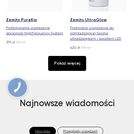
Zemits PureKio
Zemits UltraGlow
Profesjonalne urządzenie
Przenośne urządzenie do
darsonval HighFrequency System
odmładzającej terapii
ultradźwiękami i światłem LED
375
zł
750
zł
620
zł
700
zł
Pokaż więcej
Najnowsze wiadomości
Wszystko
Przeglądy urządzeń