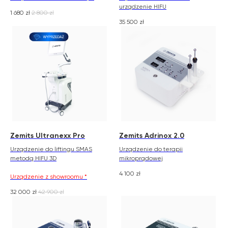
urządzenie HIFU
1 680
zł
2 800
zł
35 500
zł
Zemits Ultranexx Pro
Zemits Adrinox 2.0
Urządzenie do liftingu SMAS
Urządzenie do terapii
metodą HIFU 3D
mikroprądowej
4 100
zł
Urządzenie z showroomu *
32 000
zł
42 900
zł