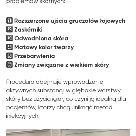
problemów skórnych:
1️⃣ Rozszerzone ujścia gruczołów łojowych
2️⃣ Zaskórniki
3️⃣ Odwodniona skóra
4️⃣ Matowy kolor twarzy
5️⃣ Przebarwienia
6️⃣ Zmiany związane z wiekiem skóry
Procedura obejmuje wprowadzenie
aktywnych substancji w głębokie warstwy
skóry bez użycia igieł, co czyni ją idealną dla
pacjentów, którzy chcą uniknąć metod
iniekcyjnych.