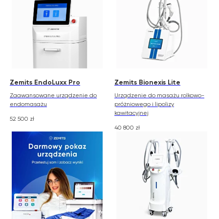
Zemits EndoLuxx Pro
Zemits Bionexis Lite
Zaawansowane urządzenie do
Urządzenie do masażu rolkowo-
endomasażu
próżniowego i lipolizy
kawitacyjnej
52 500
zł
40 800
zł