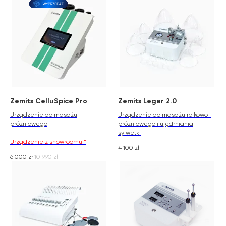
Zemits CelluSpice Pro
Zemits Leger 2.0
Urządzenie do masażu
Urządzenie do masażu rolkowo-
próżniowego
próżniowego i ujędrniania
sylwetki
Urządzenie z showroomu *
4 100
zł
6 000
zł
10 990
zł