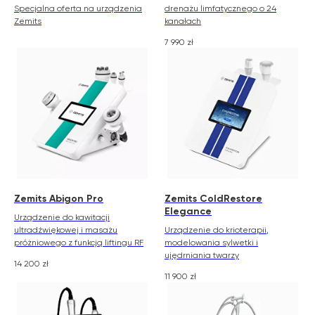
Specjalna oferta na urządzenia
drenażu limfatycznego o 24
Zemits
kanałach
7 990
zł
Zemits Abigon Pro
Zemits ColdRestore
Elegance
Urządzenie do kawitacji
ultradźwiękowej i masażu
Urządzenie do krioterapii,
próżniowego z funkcją liftingu RF
modelowania sylwetki i
ujędrniania twarzy
14 200
zł
11 900
zł