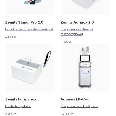
Zemits Stimul Pro 2.0
Zemits Adrinox 2.0
Urządzenie do elektrostymulacji
Urządzenie do terapii
mikroprądowej
4 100
zł
4 100
zł
Zemits Foriginexx
Adonyss LP-Cool
Elektrokoagulator
Urządzenie do kriolipolizy
Zemits
Marketplaces
2 700
zł
53 200
zł