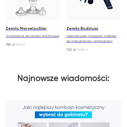
Zemits MarvelouSlim
Zemits Bodyluxx
Urządzenie do terapii próżniowej
Uderzeniowy masażer-pistolet
do rozluźnienia i regeneracji
790
zł
940
zł
720
zł
1 030
zł
Najnowsze wiadomości: