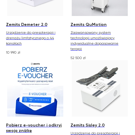
Zemits Demeter 2.0
Zemits QuMotion
Urządzenie do presoterapii i
Zaawansowany system
drenażu limfatycznego o 44
technologii umożliwiający
kanałach
indywidualne dopasowanie
terapii
10 990
zł
52 500
zł
Pobierz e-voucher i odkryj
Zemits Sisley 2.0
swoją zniżkę
Urządzenie do presoterapii i