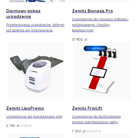
Darmowy pokaz
Zemits Bionexis Pro
urządzenia
Urządzenie do masażu rolkowo-
Przetestujesz urządzenie, którym
próżniowego i lipolizy
od dawna się interesujesz
kawitacyjnej
57 800
zł
Zemits LipoPremo
Zemits FrioLift
Urządzenie do presoterapii nóg
Urządzenie do kontrastowej
terapii odmładzania skóry
2 790
zł
3 135
zł
7 300
zł
12 200
zł