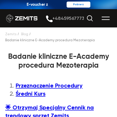
E-voucher z
Pobierz
rabatem
+48459567773
Zemits
/
Blog
/
Badanie kliniczne E-Academy procedura Mezoterapia
Badanie kliniczne E-Academy
procedura Mezoterapia
Przeznaczenie Procedury
Średni Kurs
🌟
Otrzymaj Specjalny Cennik na
trendowy sprzęt Zemits