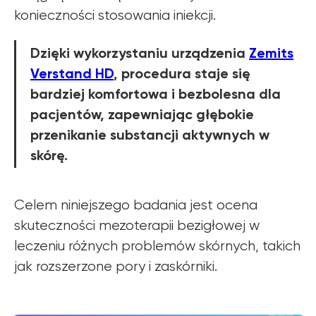
konieczności stosowania iniekcji.
Dzięki wykorzystaniu urządzenia
Zemits
Dowiedz się o
Verstand HD
, procedura staje się
OFERTACH PROMOCYJNYCH
bardziej komfortowa i bezbolesna dla
ZEMITS
pacjentów, zapewniając głębokie
WIĘCEJ INFORMACJI
przenikanie substancji aktywnych w
skórę.
Celem niniejszego badania jest ocena
skuteczności mezoterapii bezigłowej w
leczeniu różnych problemów skórnych, takich
jak rozszerzone pory i zaskórniki.