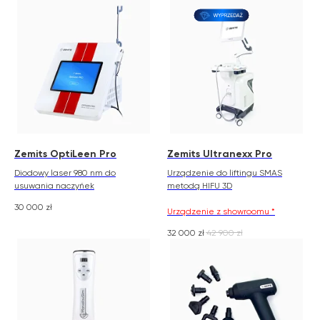
zemits.co.uk
a-esthetic.co.uk
zemits.eu
advance-esthetic.us
zemits.be
aestetyka.pl
zemits.es
zemits.it
zemits.com
zemits.de
zemits.biz.tr
Zemits OptiLeen Pro
Zemits Ultranexx Pro
Diodowy laser 980 nm do
Urządzenie do liftingu SMAS
usuwania naczyńek
metodą HIFU 3D
30 000
zł
Urządzenie z showroomu *
Szanowni Państwo informujemy, iż z dniem
© 2026 Zemits. Wszelkie prawa zastrzeżone
01.04.2026 firma Newface Group Sp. z o.o. będzie
32 000
zł
42 900
zł
wystawiać oraz udostępniać faktury wyłącznie w
formie ustrukturyzowanej za pośrednictwem
systemu KSeF.