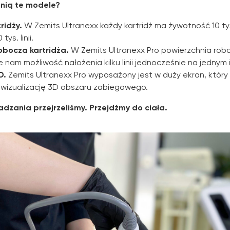
żnią te modele?
ridży.
W Zemits Ultranexx każdy kartridż ma żywotność 10 tys. 
tys. linii.
obocza kartridża.
W Zemits Ultranexx Pro powierzchnia robo
e nam możliwość nałożenia kilku linii jednocześnie na jednym 
D.
Zemits Ultranexx Pro wyposażony jest w duży ekran, któr
wizualizację 3D obszaru zabiegowego.
dzania przejrzeliśmy. Przejdźmy do ciała.