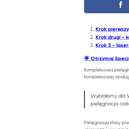
Krok pierwsz
Krok drugi -
Krok 3 - lase
🌟
Otrzymaj Specj
Kompleksowa pielęg
kompleksowej obsługi
Wybraliśmy dla 
pielęgnacja ciał
Pielęgnacja klasy pr
Dowiedz się o