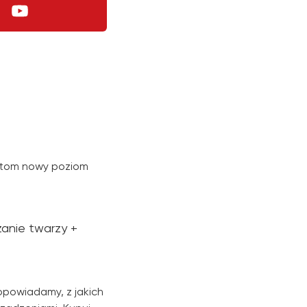
ntom nowy poziom
zanie twarzy +
opowiadamy, z jakich