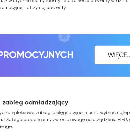
. A w styczniu mamy rabaty i dostaniecie prezenty wraz z u
OMOCYJNYCH
WIĘCEJ INFORMA
romocyjnej i otrzymaj prezenty.
 - zabieg odmładzający
yć kompleksowe zabiegi pielęgnacyjne, musisz wybrać najleps
. Dlatego proponujemy zwrócić uwagę na urządzenia HIFU, g
i-age.