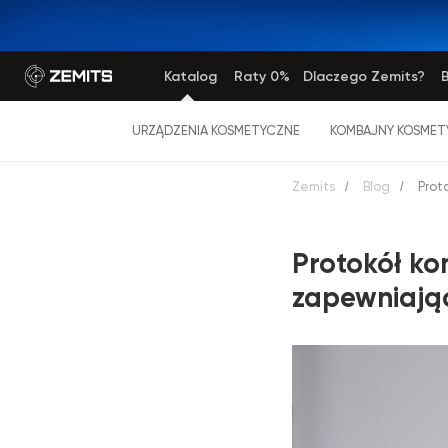
Katalog
Raty 0%
Dlaczego Zemits?
B
URZĄDZENIA KOSMETYCZNE
KOMBAJNY KOSMET
Zemits
/
Blog
/
Prot
Protokół ko
zapewniają