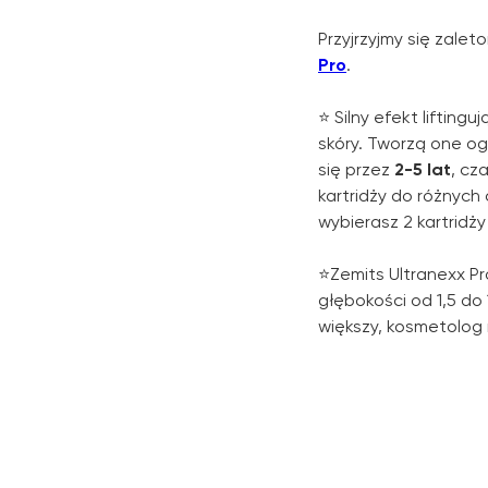
Przyjrzyjmy się zale
Pro
.
⭐️ Silny efekt lifti
skóry. Tworzą one og
się przez
2-5 lat
, cz
kartridży do różnych 
wybierasz 2 kartridż
⭐️Zemits Ultranexx P
głębokości od 1,5 do 
większy, kosmetolog 