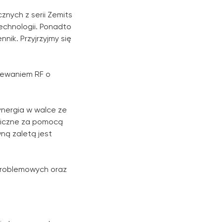
nych z serii Zemits
echnologii. Ponadto
nik. Przyjrzyjmy się
zewaniem RF o
ynergia w walce ze
aniczne za pomocą
ną zaletą jest
problemowych oraz