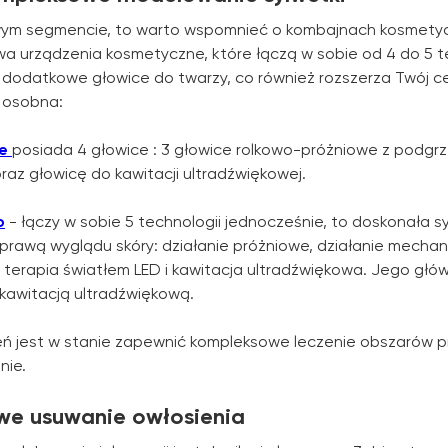
wym segmencie, to warto wspomnieć o kombajnach kosmetycz
dwa urządzenia kosmetyczne, które łączą w sobie od 4 do 5 t
 dodatkowe głowice do twarzy, co również rozszerza Twój cen
 osobna:
te
posiada 4 głowice : 3 głowice rolkowo-próżniowe z podgr
raz głowicę do kawitacji ultradźwiękowej.
o
- łączy w sobie 5 technologii jednocześnie, to doskonała s
oprawą wyglądu skóry: działanie próżniowe, działanie mech
, terapia światłem LED i kawitacja ultradźwiękowa. Jego głów
kawitacją ultradźwiękową.
eń jest w stanie zapewnić kompleksowe leczenie obszarów 
nie.
owe usuwanie owłosienia