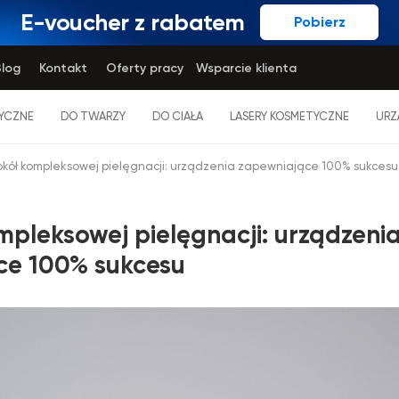
E-voucher z rabatem
Pobierz
log
Kontakt
Oferty pracy
Wsparcie klienta
YCZNE
DO TWARZY
DO CIAŁA
LASERY KOSMETYCZNE
URZ
okół kompleksowej pielęgnacji: urządzenia zapewniające 100% sukcesu
mpleksowej pielęgnacji: urządzeni
ce 100% sukcesu