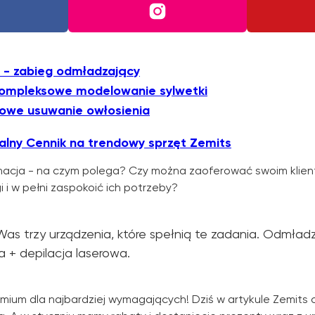
y - zabieg odmładzający
 kompleksowe modelowanie sylwetki
rowe usuwanie owłosienia
alny Cennik na trendowy sprzęt Zemits
nacja - na czym polega? Czy można zaoferować swoim klie
 i w pełni zaspokoić ich potrzeby?
Was trzy urządzenia, które spełnią te zadania. Odmład
a + depilacja laserowa.
emium dla najbardziej wymagających! Dziś w artykule Zemits 