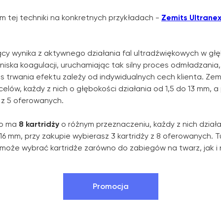
tom tej techniki na konkretnych przykładach -
Zemits Ultrane
ngujący wynika z aktywnego działania fal ultradźwiękowych w g
niska koagulacji, uruchamiając tak silny proces odmładzania,
as trwania efektu zależy od indywidualnych cech klienta. Zem
celów, każdy z nich o głębokości działania od 1,5 do 13 mm, a
y z 5 oferowanych.
ro ma
8 kartridży
o różnym przeznaczeniu, każdy z nich działa
16 mm, przy zakupie wybierasz 3 kartridży z 8 oferowanych. T
może wybrać kartridże zarówno do zabiegów na twarz, jak i n
Promocja