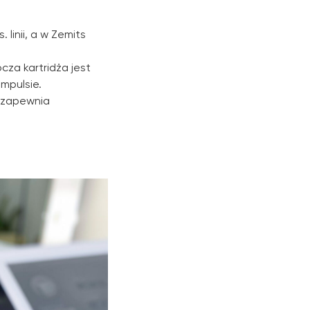
linii, a w Zemits
cza kartridża jest
impulsie.
y zapewnia