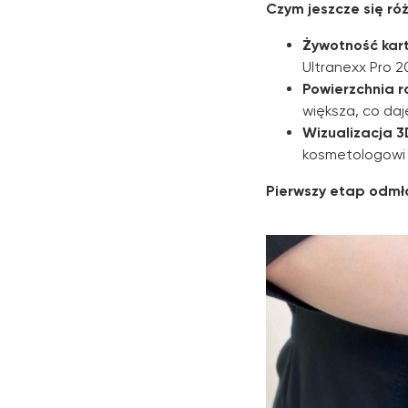
Czym jeszcze się ró
Żywotność kart
Ultranexx Pro 20 
Powierzchnia r
większa, co daj
Wizualizacja 3
kosmetologowi 
Pierwszy etap odmła