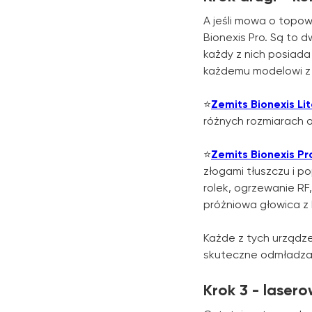
A jeśli mowa o topo
Bionexis Pro. Są to 
każdy z nich posiada
każdemu modelowi z
⭐️
Zemits Bionexis Li
różnych rozmiarach o
⭐️
Zemits Bionexis Pr
złogami tłuszczu i p
rolek, ogrzewanie RF
próżniowa głowica z 
Każde z tych urządz
skuteczne odmładza
Krok 3 - laser