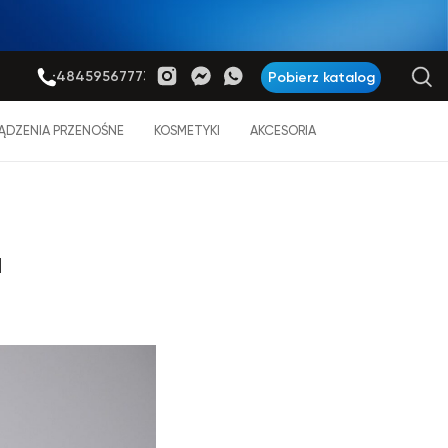
+48459567773
Pobierz katalog
ĄDZENIA PRZENOŚNE
KOSMETYKI
AKCESORIA
a