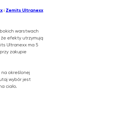
xx
i
Zemits Ultranexx
łębokich warstwach
 że efekty utrzymują
its Ultranexx ma 5
 przy zakupie
 na określonej
utaj wybór jest
a ciało.