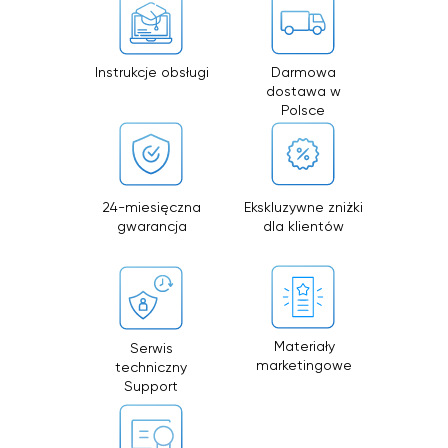
Instrukcje obsługi
Darmowa
dostawa w
Szanowni Państwo informujemy, iż z dniem
Polsce
© 2026 Zemits. Wszelkie prawa zastrzeżone
01.04.2026 firma Newface Group Sp. z o.o. będzie
wystawiać oraz udostępniać faktury wyłącznie w
formie ustrukturyzowanej za pośrednictwem
systemu KSeF.
24-miesięczna
Ekskluzywne zniżki
gwarancja
dla klientów
Materiały
Serwis
marketingowe
techniczny
Support