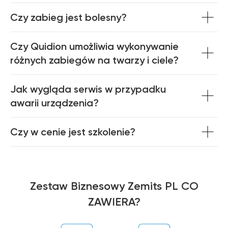
Czy zabieg jest bolesny?
Czy Quidion umożliwia wykonywanie
różnych zabiegów na twarzy i ciele?
Jak wygląda serwis w przypadku
awarii urządzenia?
Zemits
Marketplaces
Czy w cenie jest szkolenie?
zemits.co.uk
a-esthetic.co.uk
zemits.eu
advance-esthetic.us
zemits.be
aestetyka.pl
zemits.es
zemits.it
Zestaw Biznesowy Zemits PL CO
zemits.com
ZAWIERA?
zemits.de
zemits.biz.tr