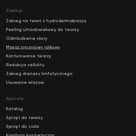
Zabiegi
Zabieg na twarz z hydrodermabrazja
Peeling ultradzwiekowy do twarzy
Odmlodzenie skory
Masaz prozniowy rolkowy
Konturowanie twarzy
Redukcja cellulitu
Zabieg drenazu limfatycznego
Usuwanie wlosow
Aparaty
Katalog
S
pr
zęt do twarzy
Sprzęt do ciala
Kombajn kosmetyczny