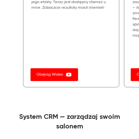
jego efekty. Teraz jest dostępny również u
zau
mnie. Zobaczcie rezultaty moich klientek!
— i
zmn
Rez
spo
daj
mog
System CRM — zarządzaj swoim
salonem