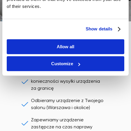
of their services.
Show details
24-miesięczna gwarancja + serwis w
Allow all
Polsce
24 miesiące pełnej gwarancji
Customize
Serwis na terenie Polski — bez
konieczności wysyłki urządzenia
za granicę
Odbieramy urządzenie z Twojego
salonu (Warszawa i okolice)
Zapewniamy urządzenie
zastępcze na czas naprawy