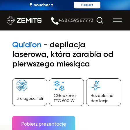
E-voucher z
Pobierz
rabatem
+48459567773
Quidion
- depilacja
laserowa,
która zarabia od
pierwszego miesiąca
Chłodzenie
Bezbolesna
3 długości fali
TEC 600 W
depilacja
Pobierz prezentację
Umów bezpłatne demo