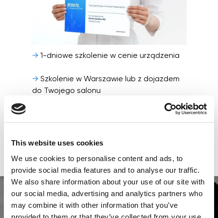
→
1-dniowe szkolenie w cenie urządzenia
→
Szkolenie w Warszawie lub z dojazdem
do Twojego salonu
→
Imienny certyfikat ukończenia szkolenia
→
Wsparcie online po szkoleniu — możesz
This website uses cookies
liczyć na nas również po rozpoczęciu pracy
We use cookies to personalise content and ads, to
z urządzeniem
provide social media features and to analyse our traffic.
We also share information about your use of our site with
our social media, advertising and analytics partners who
may combine it with other information that you’ve
provided to them or that they’ve collected from your use