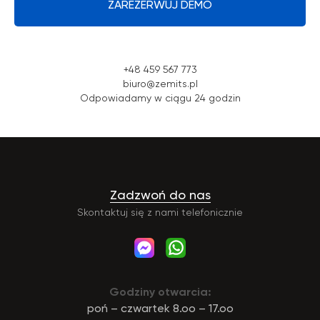
ZAREZERWUJ DEMO
+48 459 567 773
biuro@zemits.pl
Odpowiadamy w ciągu 24 godzin
Zadzwoń do nas
Skontaktuj się z nami telefonicznie
Godziny otwarcia:
poń – czwartek 8.oo – 17.oo