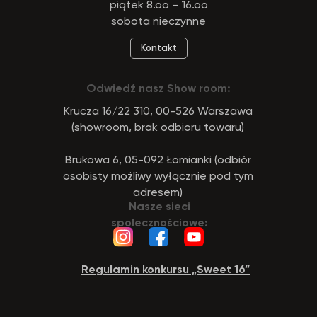
piątek 8.oo – 16.oo
sobota nieczynne
Kontakt
Odwiedź nasz Show room:
Krucza 16/22 310, 00-526 Warszawa
(showroom, brak odbioru towaru)
Brukowa 6, 05-092 Łomianki (odbiór
osobisty możliwy wyłącznie pod tym
adresem)
Nasze sieci
społecznościowe:
Regulamin konkursu „Sweet 16”