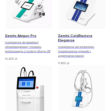
Zemits Abigon Pro
Zemits ColdRestore
Elegance
Urządzenie do kawitacji
ultradźwiękowej i masażu
Urządzenie do krioterapii,
próżniowego z funkcją liftingu RF
modelowania sylwetki i
ujędrniania twarzy
14 200
zł
11 900
zł