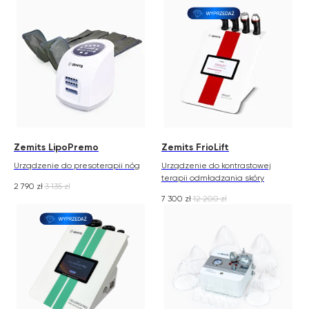
Zemits LipoPremo
Zemits FrioLift
Urządzenie do presoterapii nóg
Urządzenie do kontrastowej
terapii odmładzania skóry
2 790
zł
3 135
zł
7 300
zł
12 200
zł