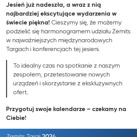
Jesień już nadeszła, a wraz z nią
najbardziej ekscytujące wydarzenia w
świecie piękna!
Cieszymy się, że możemy
podzielić się harmonogramem udziału Zemits
w najważniejszych międzynarodowych
Targach i konferencjach tej jesieni.
To idealny czas na spotkanie z naszym
zespołem, przetestowanie nowych
urządzeń i skorzystanie z ekskluzywnych
ofert.
Dowiedz się o
Przygotuj swoje kalendarze – czekamy na
OFERTACH PROMOCYJNYCH
Ciebie!
ZEMITS