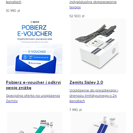
kanałach
indywidualne dopasowanie
terapii
10 990
zł
52 500
zł
Pobierz e-voucher i odkryj
Zemits Sisley 2.0
swoją zniżkę
Urządzenie do presoterapii i
Specjalna oferta na urządzenia
drenażu limfatycznego o 24
Zemits
kanałach
7 990
zł