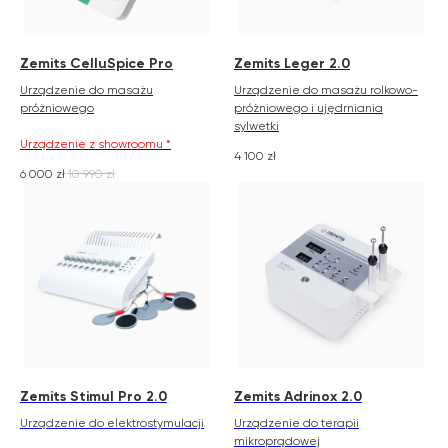
Zemits CelluSpice Pro
Zemits Leger 2.0
Urządzenie do masażu
Urządzenie do masażu rolkowo-
próżniowego
próżniowego i ujędrniania
sylwetki
Urządzenie z showroomu *
4 100
zł
6 000
zł
10 990
zł
Zemits
Marketplaces
Zemits Stimul Pro 2.0
Zemits Adrinox 2.0
Urządzenie do elektrostymulacji
Urządzenie do terapii
zemits.co.uk
a-esthetic.co.uk
mikroprądowej