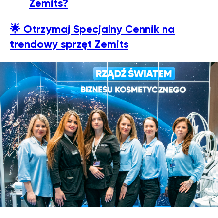
Zemits?
🌟
Otrzymaj Specjalny Cennik na
trendowy sprzęt Zemits