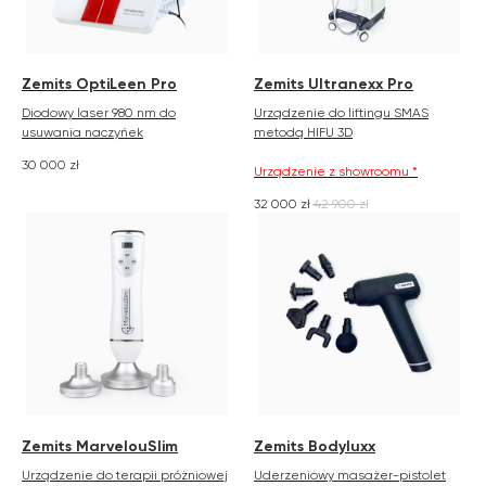
Zemits OptiLeen Pro
Zemits Ultranexx Pro
Diodowy laser 980 nm do
Urządzenie do liftingu SMAS
usuwania naczyńek
metodą HIFU 3D
30 000
zł
Urządzenie z showroomu *
32 000
zł
42 900
zł
Zemits MarvelouSlim
Zemits Bodyluxx
Urządzenie do terapii próżniowej
Uderzeniowy masażer-pistolet