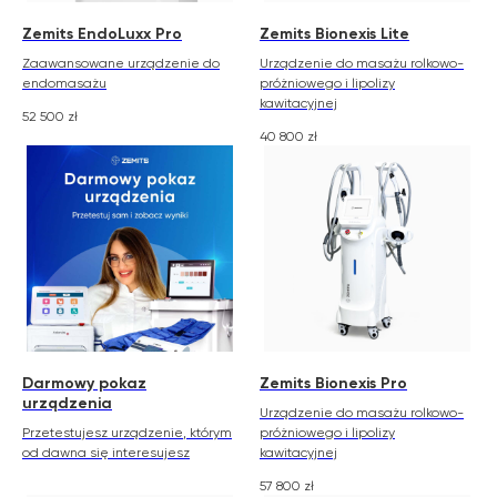
Zemits EndoLuxx Pro
Zemits Bionexis Lite
Zaawansowane urządzenie do
Urządzenie do masażu rolkowo-
endomasażu
próżniowego i lipolizy
kawitacyjnej
52 500
zł
40 800
zł
Darmowy pokaz
Zemits Bionexis Pro
urządzenia
Urządzenie do masażu rolkowo-
Przetestujesz urządzenie, którym
próżniowego i lipolizy
od dawna się interesujesz
kawitacyjnej
57 800
zł