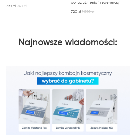
do rozluźnienia i regeneracji
790
zł
940
zł
720
zł
1 030
zł
Najnowsze wiadomości: