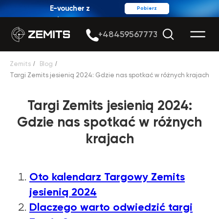
E-voucher z
Pobierz
rabatem
+48459567773
Zemits
/
Blog
/
Targi Zemits jesienią 2024: Gdzie nas spotkać w różnych krajach
Targi Zemits jesienią 2024:
Gdzie nas spotkać w różnych
krajach
Oto kalendarz Targowy Zemits
jesienią 2024
Dlaczego warto odwiedzić targi