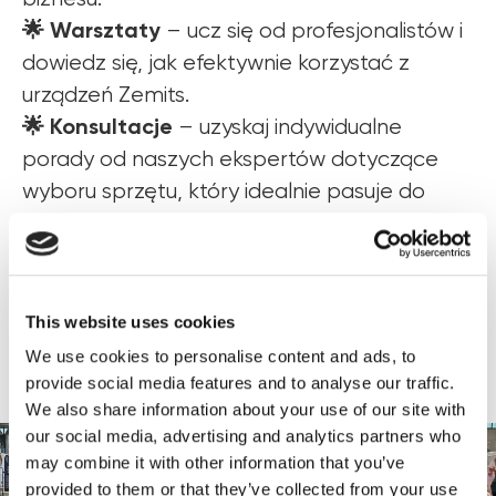
🌟 Warsztaty
– ucz się od profesjonalistów i
dowiedz się, jak efektywnie korzystać z
urządzeń Zemits.
🌟 Konsultacje
– uzyskaj indywidualne
porady od naszych ekspertów dotyczące
wyboru sprzętu, który idealnie pasuje do
Twojego biznesu.
Nie przegap okazji, aby zobaczyć Zemits na
specjalnych
żywo i skorzystać z naszych
This website uses cookies
ofert
. Zarejestruj się na targi i uzyskaj dostęp
We use cookies to personalise content and ads, to
targowego Cennika!
do
provide social media features and to analyse our traffic.
We also share information about your use of our site with
our social media, advertising and analytics partners who
may combine it with other information that you’ve
provided to them or that they’ve collected from your use