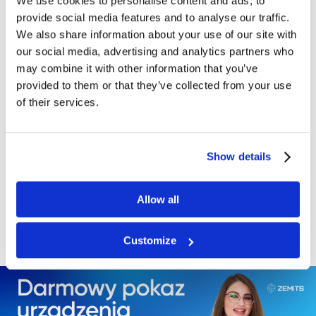
We use cookies to personalise content and ads, to
Email
provide social media features and to analyse our traffic.
We also share information about your use of our site with
our social media, advertising and analytics partners who
Aparatura / procedura
may combine it with other information that you’ve
provided to them or that they’ve collected from your use
of their services.
UZYSKAJ SPECJALNĄ CENĘ
Show details
Wypełniając formularz wyrażasz zgodę na
Allow all
przetwarzanie danych osobowych.
Customize