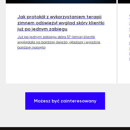
Jak protokół z wykorzystaniem terapii
zimnem odświeżył wygląd skóry klientki
już po jednym zabiegu
Już po jednym zabiegu skóra 57-letniej klientki
wyglądała na bardziej świeżą, gładszą i wyraźnie
bardziej napiętą
Możesz być zainteresowany