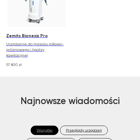
Szanowni Państwo informujemy, iż z dniem
© 2026 Zemits. Wszelkie prawa zastrzeżone
01.04.2026 firma Newface Group Sp. z o.o. będzie
Zemits Bionexis Pro
wystawiać oraz udostępniać faktury wyłącznie w
formie ustrukturyzowanej za pośrednictwem
Urządzenie do masażu rolkowo-
systemu KSeF.
próżniowego i lipolizy
kawitacyjnej
57 800
zł
Najnowsze wiadomości
Wszystko
Przeglądy urządzeń