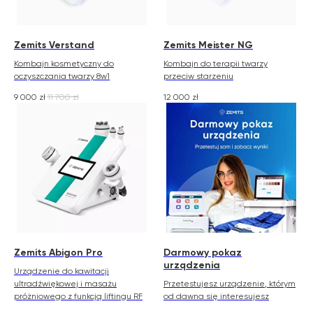
Zemits Verstand
Zemits Meister NG
Kombajn kosmetyczny do
Kombajn do terapii twarzy
oczyszczania twarzy 8w1
przeciw starzeniu
9 000
zł
11 700
zł
12 000
zł
Zemits Abigon Pro
Darmowy pokaz
urządzenia
Urządzenie do kawitacji
ultradźwiękowej i masażu
Przetestujesz urządzenie, którym
próżniowego z funkcją liftingu RF
od dawna się interesujesz