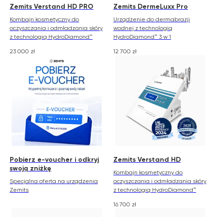
Zemits Verstand HD PRO
Zemits DermeLuxx Pro
Kombajn kosmetyczny do
Urządzenie do dermabrazji
oczyszczania i odmładzania skóry
wodnej z technologią
z technologią HydroDiamond™
HydroDiamond™ 3 w 1
23 000
zł
12 700
zł
Pobierz e-voucher i odkryj
Zemits Verstand HD
swoją zniżkę
Kombajn kosmetyczny do
Specjalna oferta na urządzenia
oczyszczania i odmładzania skóry
Zemits
z technologią HydroDiamond™
16 700
zł