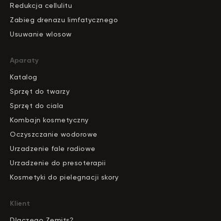
Redukcja cellulitu
Zabieg drenazu limfatycznego
Usuwanie wlosow
Aparaty
Katalog
S
pr
zęt do twarzy
Sprzęt do ciala
Kombajn kosmetyczny
Oczyszczanie wodorowe
Urzadzenie fale radiowe
Urzadzenie do presoterapii
Kosmetyki do pielegnacji skory
Klient
Dlaczego Zemits?