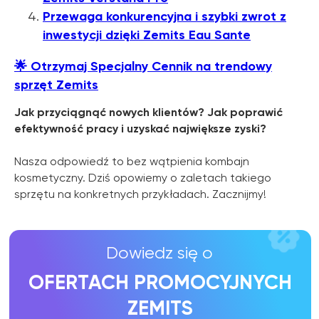
Przewaga konkurencyjna i szybki zwrot z
OFERTACH PROMOCYJNYCH
inwestycji dzięki Zemits Eau Sante
ZEMITS
🌟
Otrzymaj Specjalny Cennik na trendowy
WIĘCEJ INFORMACJI
sprzęt Zemits
Jak przyciągnąć nowych klientów? Jak poprawić
efektywność pracy i uzyskać największe zyski?
Nasza odpowiedź to bez wątpienia kombajn
kosmetyczny. Dziś opowiemy o zaletach takiego
sprzętu na konkretnych przykładach. Zacznijmy!