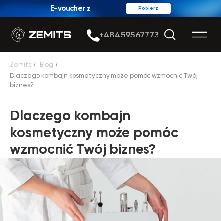
E-voucher z
Pobierz
rabatem
+48459567773
Zemits
/
Blog
/
Dlaczego kombajn kosmetyczny może pomóc wzmocnić Twój
biznes?
Dlaczego kombajn
kosmetyczny może pomóc
wzmocnić Twój biznes?