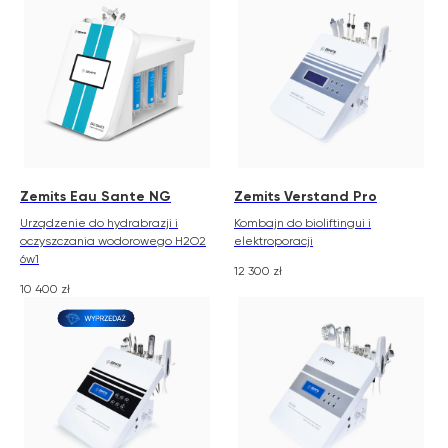
Zemits Eau Sante NG
Zemits Verstand Pro
Urządzenie do hydrabrazji i
Kombajn do bioliftingui i
oczyszczania wodorowego H2O2
elektroporacji
6w1
12 300
zł
10 400
zł