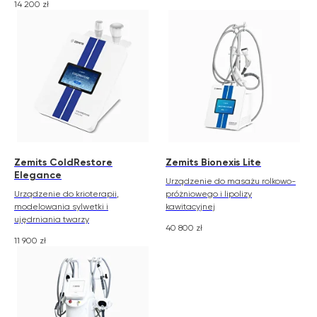
14 200
zł
Zemits
Marketplaces
Zemits ColdRestore
Zemits Bionexis Lite
Elegance
zemits.co.uk
a-esthetic.co.uk
Urządzenie do masażu rolkowo-
Urządzenie do krioterapii,
próżniowego i lipolizy
zemits.eu
advance-esthetic.us
modelowania sylwetki i
kawitacyjnej
zemits.be
aestetyka.pl
ujędrniania twarzy
zemits.es
40 800
zł
11 900
zł
zemits.it
zemits.com
zemits.de
zemits.biz.tr