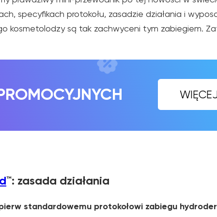
OMOCYJNYCH
h, specyfikach protokołu, zasadzie działania i wyposa
WIĘCEJ INFORMA
ego kosmetolodzy są tak zachwyceni tym zabiegiem. Z
d
™
: zasada działania
ajpierw standardowemu protokołowi zabiegu hydroder