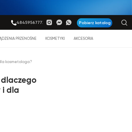
+48459567773
Pobierz katalog
ĄDZENIA PRZENOŚNE
KOSMETYKI
AKCESORIA
 dla kosmetologa?
 dlaczego
i dla