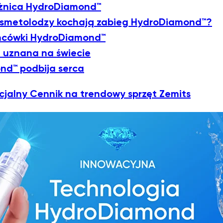
óżnica HydroDiamond™
osmetolodzy kochają zabieg HydroDiamond™?
ońcówki HydroDiamond™
 uznana na świecie
nd™ podbija serca
cjalny Cennik na trendowy sprzęt Zemits