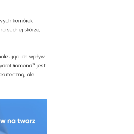
twych komórek
a suchej skórze,
alizując ich wpływ
 HydroDiamond
™
jest
 skuteczną, ale