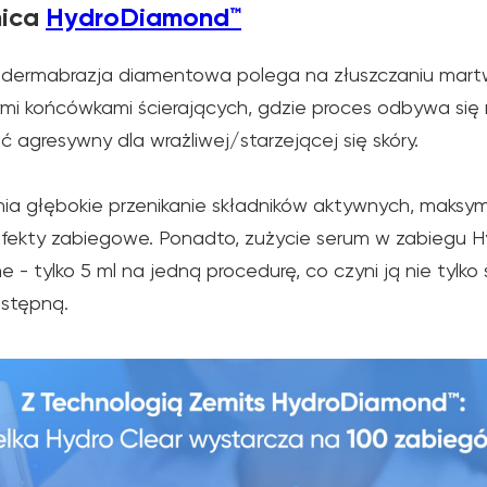
nica
HydroDiamond™
dermabrazja diamentowa polega na złuszczaniu mar
i końcówkami ścierających, gdzie proces odbywa się n
 agresywny dla wrażliwej/starzejącej się skóry.
a głębokie przenikanie składników aktywnych, maksym
efekty zabiegowe. Ponadto, zużycie serum w zabiegu
- tylko 5 ml na jedną procedurę, co czyni ją nie tylko
ostępną.