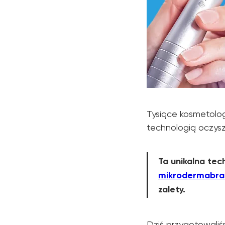
Tysiące kosmetolo
technologią oczysz
Ta unikalna tec
mikrodermabraz
zalety.
Dowiedz się o
Dziś przygotowaliś