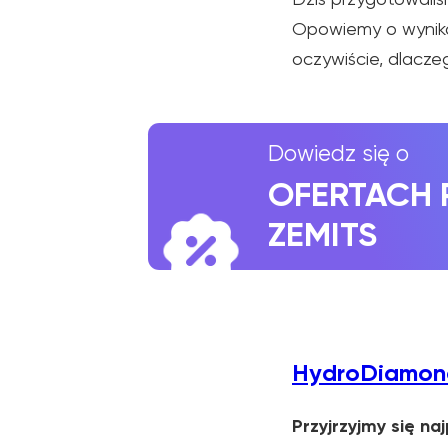
OFERTACH PR
Opowiemy o wynikac
ZEMITS
oczywiście, dlacz
HydroDiamon
Przyjrzyjmy się n