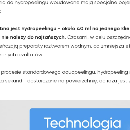
nia do hydropeelingu wbudowane mają specjalne pojemn
t.
bna jest hydropeelingu - około 40 ml na jednego kli
 nie należy do najtańszych.
Czasami, w celu oszczędno
ieńczają preparaty roztworem wodnym, co zmniejsza ef
rzonych rezultatów.
w procesie standardowego aquapeelingu, hydropeeling
ilka sekund - dostarczane na powierzchnię, od razu jest