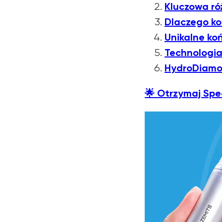
Kluczowa r
Dlaczego k
Unikalne k
Technologia
HydroDiamo
🌟
Otrzymaj Spe