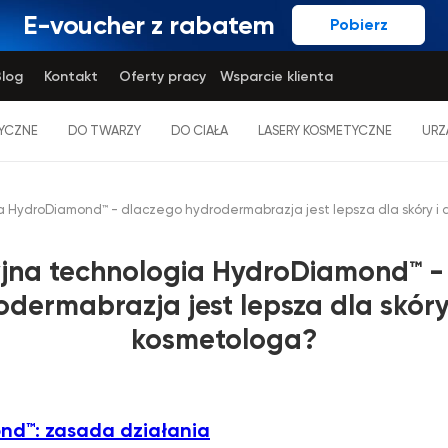
E-voucher z rabatem
Pobierz
log
Kontakt
Oferty pracy
Wsparcie klienta
YCZNE
DO TWARZY
DO CIAŁA
LASERY KOSMETYCZNE
URZ
 HydroDiamond™ - dlaczego hydrodermabrazja jest lepsza dla skóry i
jna technologia HydroDiamond™ -
odermabrazja jest lepsza dla skóry 
kosmetologa?
d™: zasada działania