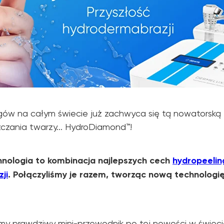
gów na całym świecie już zachwyca się tą nowatorską
czania twarzy... HydroDiamond™!
hnologia to kombinacja najlepszych cech
hydropeelin
ji
. Połączyliśmy je razem, tworząc nową technologię
my prawdziwy mini-przewodnik po tej nowości w świecie