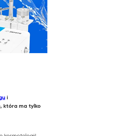
gu
i
, która ma tylko
 kosmetologii!