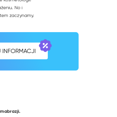
żeniu. No i
CJI
atem zaczynamy.
mabrazji.