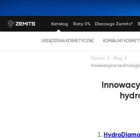
Katalog
Raty 0%
Dlaczego Zemits?
B
URZĄDZENIA KOSMETYCZNE
KOMBAJNY KOSMET
Zemits
/
Blog
/
Innowacyjna technologia
Innowacy
hydr
HydroDiamon