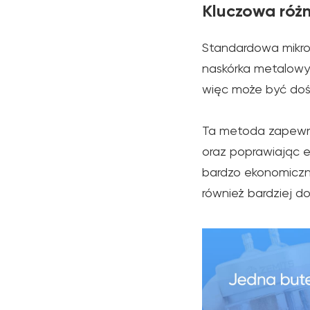
Kluczowa róż
Standardowa mikro
naskórka metalowym
więc może być dość
Ta metoda zapewni
oraz poprawiając 
bardzo ekonomiczne 
również bardziej d