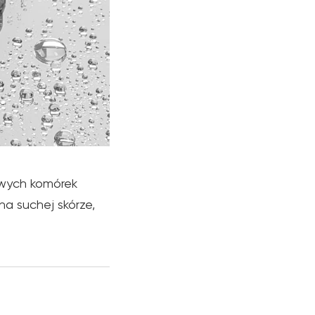
twych komórek
a suchej skórze,