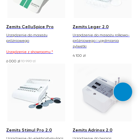
formie ustrukturyzowanej za pośrednictwem
systemu KSeF.
Zemits CelluSpice Pro
Zemits Leger 2.0
Urządzenie do masażu
Urządzenie do masażu rolkowo-
próżniowego
próżniowego i ujędrniania
sylwetki
Urządzenie z showroomu *
4 100
zł
6 000
zł
10 990
zł
Zemits Stimul Pro 2.0
Zemits Adrinox 2.0
Urządzenie do elektrostymulacji
Urządzenie do terapii