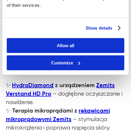
of their services.
✨ Odwodnienie.
✨ Zmarszczki mimiczne.
✨ Cienie pod oczami.
Show details
Darmowy pokaz
Allow all
Customize
Przeprowadzony cykl zabiegów:
HydroDiamond
z urządzeniem
Zemits
✨
Verstand HD Pro
– dogłębne oczyszczanie i
nawilżenie.
Terapia mikroprądami z
rękawicami
✨
mikroprądowymi Zemits
– stymulacja
mikrokrążenia i poprawa napięcia skóry.