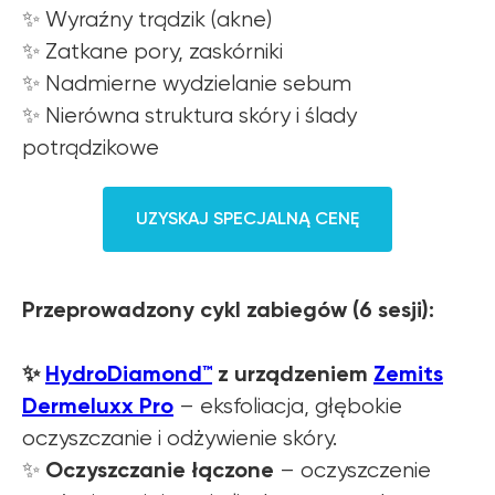
✨ Wyraźny trądzik (akne)
✨ Zatkane pory, zaskórniki
✨ Nadmierne wydzielanie sebum
✨ Nierówna struktura skóry i ślady
potrądzikowe
UZYSKAJ SPECJALNĄ CENĘ
Przeprowadzony cykl zabiegów (6 sesji):
✨
HydroDiamond™
z urządzeniem
Zemits
Dermeluxx Pro
– eksfoliacja, głębokie
oczyszczanie i odżywienie skóry.
Oczyszczanie łączone
✨
– oczyszczenie