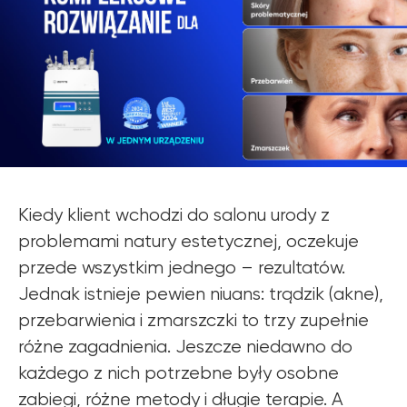
Kiedy klient wchodzi do salonu urody z
problemami natury estetycznej, oczekuje
przede wszystkim jednego – rezultatów.
Jednak istnieje pewien niuans: trądzik (akne),
przebarwienia i zmarszczki to trzy zupełnie
Dowiedz się o
różne zagadnienia. Jeszcze niedawno do
OFERTACH PROMOCYJNYCH
każdego z nich potrzebne były osobne
ZEMITS
zabiegi, różne metody i długie terapie. A