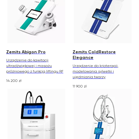
Zemits Abigon Pro
Zemits ColdRestore
Elegance
Urządzenie do kawitacji
ultradźwiękowej i masażu
Urządzenie do krioterapii,
próżniowego z funkcją liftingu RF
modelowania sylwetki i
ujędrniania twarzy
14 200
zł
11 900
zł