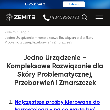
E-voucher z
Pobierz
rabatem
+48459567773
Zemits
/
Blog
/
Jedno Urządzenie – Kompleksowe Rozwiązanie dla Skóry
Problematycznej, Przebarwień i Zmarszczek
Jedno Urządzenie –
Kompleksowe Rozwiązanie dla
Skóry Problematycznej,
Przebarwień i Zmarszczek
Najczęstsze prośby kierowane do
kosmetologa – na co warto być