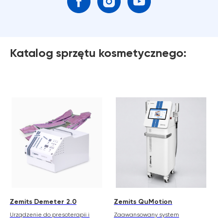
Katalog sprzętu kosmetycznego:
Zemits Demeter 2.0
Zemits QuMotion
Urządzenie do presoterapii i
Zaawansowany system