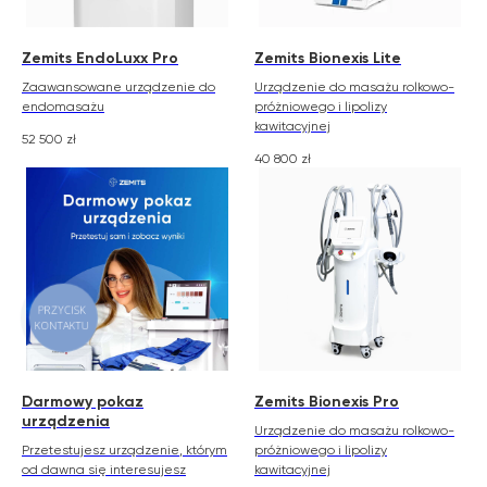
Zemits EndoLuxx Pro
Zemits Bionexis Lite
Zaawansowane urządzenie do
Urządzenie do masażu rolkowo-
endomasażu
próżniowego i lipolizy
kawitacyjnej
52 500
zł
40 800
zł
PRZYCISK
KONTAKTU
Darmowy pokaz
Zemits Bionexis Pro
urządzenia
Urządzenie do masażu rolkowo-
Przetestujesz urządzenie, którym
próżniowego i lipolizy
od dawna się interesujesz
kawitacyjnej