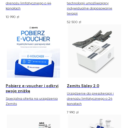
drenażu limfatycznego o 44
technologii umożliwiający
kanałach
indywidualne dopasowanie
terapii
10 990
zł
52 500
zł
Pobierz e-voucher i odkryj
Zemits Sisley 2.0
swoją zniżkę
Urządzenie do presoterapii i
Specjalna oferta na urządzenia
drenażu limfatycznego o 24
Zemits
kanałach
7 990
zł