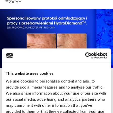
wygląd.
This website uses cookies
Przypadek: Odmładzanie skóry
We use cookies to personalise content and ads, to
provide social media features and to analyse our traffic.
We also share information about your use of our site with
Wiek klienta:
38 lat
our social media, advertising and analytics partners who
Główne skargi:
may combine it with other information that you’ve
provided to them or that they’ve collected from your use
✨ Obniżona jędrność i napięcie skóry.