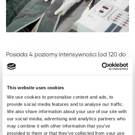
Posiada 4 poziomy intensywności (od 120 do
240 mm Hg), które pozwalają na efektywne
działanie na wszystkie obszary ciała: nogi,
brzuch, pośladki i ramiona.
This website uses cookies
Jest również wyposażony w
We use cookies to personalise content and ads, to
provide social media features and to analyse our traffic.
zaawansowany system kontroli ciśnienia
We also share information about your use of our site with
D-Press,
który umożliwia indywidualną
our social media, advertising and analytics partners who
regulację kompresji w każdym segmencie.
may combine it with other information that you’ve
Interfejs jest komfortowy, odpowiedni do
provided to them or that they’ve collected from your use