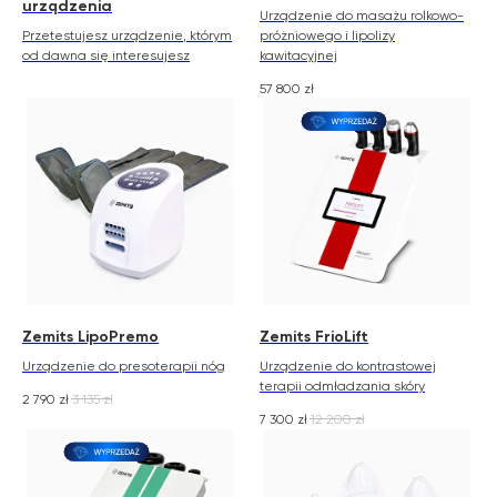
urządzenia
Urządzenie do masażu rolkowo-
Przetestujesz urządzenie, którym
próżniowego i lipolizy
od dawna się interesujesz
kawitacyjnej
57 800
zł
Zemits
Marketplaces
zemits.co.uk
a-esthetic.co.uk
zemits.eu
advance-esthetic.us
zemits.be
aestetyka.pl
zemits.es
zemits.it
zemits.com
zemits.de
Zemits LipoPremo
Zemits FrioLift
zemits.biz.tr
Urządzenie do presoterapii nóg
Urządzenie do kontrastowej
terapii odmładzania skóry
2 790
zł
3 135
zł
7 300
zł
12 200
zł