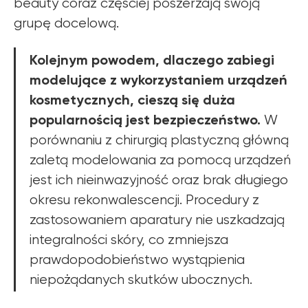
beauty coraz częściej poszerzają swoją
grupę docelową.
Kolejnym powodem, dlaczego zabiegi
modelujące z wykorzystaniem urządzeń
Dowiedz się o
kosmetycznych, cieszą się duża
OFERTACH PROMOCYJNYCH
popularnością jest bezpieczeństwo.
W
ZEMITS
porównaniu z chirurgią plastyczną główną
zaletą modelowania za pomocą urządzeń
WIĘCEJ INFORMACJI
jest ich nieinwazyjność oraz brak długiego
okresu rekonwalescencji. Procedury z
zastosowaniem aparatury nie uszkadzają
integralności skóry, co zmniejsza
prawdopodobieństwo wystąpienia
niepożądanych skutków ubocznych.