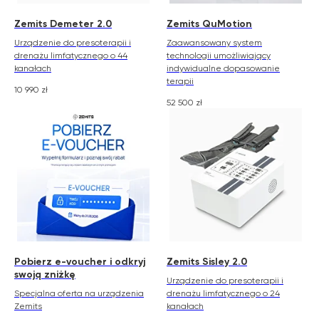
Zemits Demeter 2.0
Zemits QuMotion
Urządzenie do presoterapii i
Zaawansowany system
drenażu limfatycznego o 44
technologii umożliwiający
kanałach
indywidualne dopasowanie
terapii
10 990
zł
52 500
zł
Pobierz e-voucher i odkryj
Zemits Sisley 2.0
swoją zniżkę
Urządzenie do presoterapii i
Specjalna oferta na urządzenia
drenażu limfatycznego o 24
Zemits
kanałach