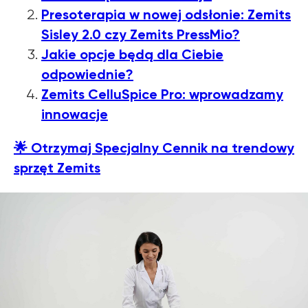
Presoterapia w nowej odsłonie: Zemits
Sisley 2.0 czy Zemits PressMio?
Jakie opcje będą dla Ciebie
odpowiednie?
Zemits CelluSpice Pro: wprowadzamy
innowacje
🌟
Otrzymaj Specjalny Cennik na trendowy
sprzęt Zemits