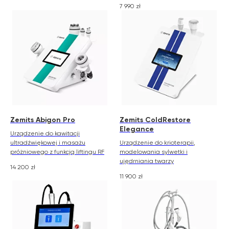
7 990
zł
Zemits Abigon Pro
Zemits ColdRestore
Elegance
Urządzenie do kawitacji
ultradźwiękowej i masażu
Urządzenie do krioterapii,
próżniowego z funkcją liftingu RF
modelowania sylwetki i
ujędrniania twarzy
14 200
zł
11 900
zł