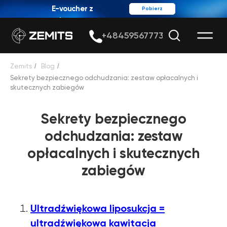
E-voucher z
Pobierz
rabatem
+48459567773
Zemits
/
Blog
/
Sekrety bezpiecznego odchudzania: zestaw opłacalnych i
skutecznych zabiegów
Sekrety bezpiecznego
odchudzania: zestaw
opłacalnych i skutecznych
zabiegów
Ultradźwiękowa liposukcja =
ultradźwiękowa kawitacja