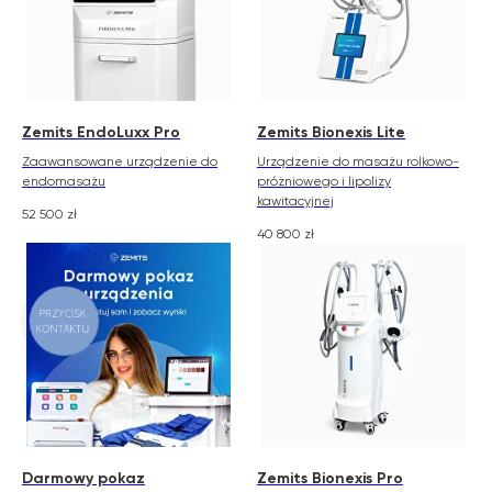
Zemits EndoLuxx Pro
Zemits Bionexis Lite
Zaawansowane urządzenie do
Urządzenie do masażu rolkowo-
endomasażu
próżniowego i lipolizy
kawitacyjnej
52 500
zł
40 800
zł
PRZYCISK
KONTAKTU
Darmowy pokaz
Zemits Bionexis Pro