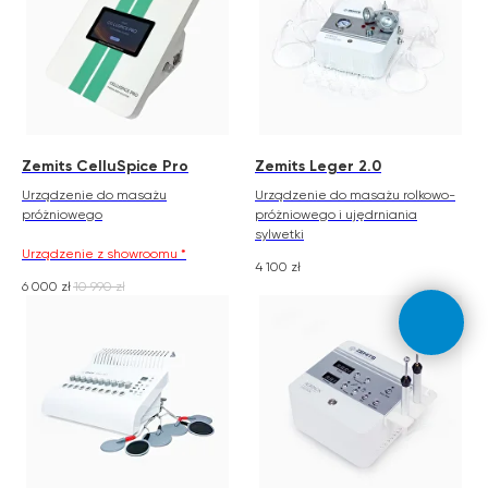
Szanowni Państwo informujemy, iż z dniem
© 2026 Zemits. Wszelkie prawa zastrzeżone
01.04.2026 firma Newface Group Sp. z o.o. będzie
wystawiać oraz udostępniać faktury wyłącznie w
formie ustrukturyzowanej za pośrednictwem
systemu KSeF.
Zemits CelluSpice Pro
Zemits Leger 2.0
Urządzenie do masażu
Urządzenie do masażu rolkowo-
próżniowego
próżniowego i ujędrniania
sylwetki
Urządzenie z showroomu *
4 100
zł
6 000
zł
10 990
zł