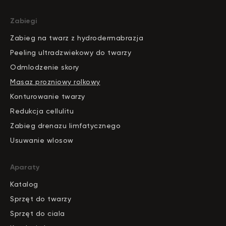
Zabiegi
Zabieg na twarz z hydrodermabrazja
Peeling ultradzwiekowy do twarzy
Odmlodzenie skory
Masaz prozniowy rolkowy
Konturowanie twarzy
Redukcja cellulitu
Zabieg drenazu limfatycznego
Usuwanie wlosow
Aparaty
Katalog
S
pr
zęt do twarzy
Sprzęt do ciala