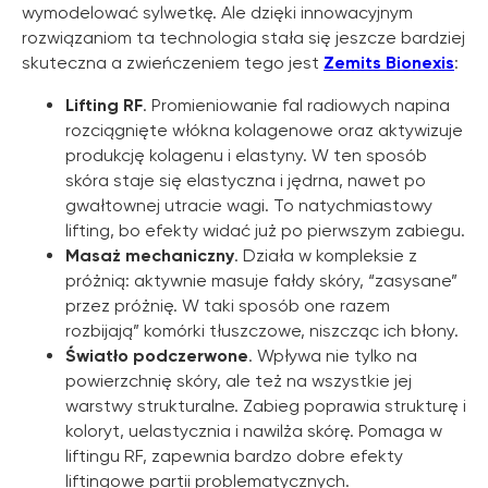
wymodelować sylwetkę. Ale dzięki innowacyjnym
rozwiązaniom ta technologia stała się jeszcze bardziej
skuteczna a zwieńczeniem tego jest
Zemits Bionexis
:
Lifting RF
. Promieniowanie fal radiowych napina
rozciągnięte włókna kolagenowe oraz aktywizuje
produkcję kolagenu i elastyny. W ten sposób
skóra staje się elastyczna i jędrna, nawet po
gwałtownej utracie wagi. To natychmiastowy
lifting, bo efekty widać już po pierwszym zabiegu.
Masaż mechaniczny
. Działa w kompleksie z
próżnią: aktywnie masuje fałdy skóry, “zasysane”
przez próżnię. W taki sposób one razem
rozbijają” komórki tłuszczowe, niszcząc ich błony.
Światło podczerwone
. Wpływa nie tylko na
powierzchnię skóry, ale też na wszystkie jej
warstwy strukturalne. Zabieg poprawia strukturę i
koloryt, uelastycznia i nawilża skórę. Pomaga w
liftingu RF, zapewnia bardzo dobre efekty
liftingowe partii problematycznych.