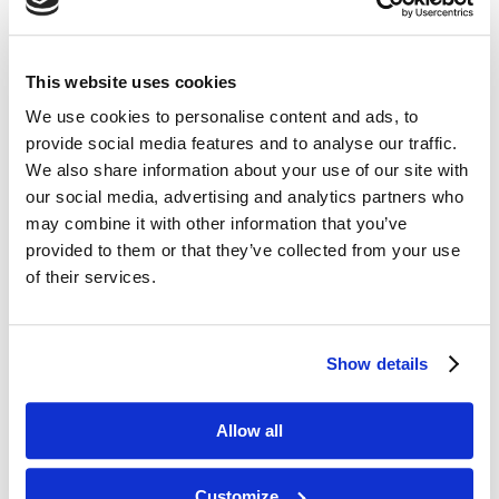
ColdRestore Elegance – elegancka
This website uses cookies
moc zimna
We use cookies to personalise content and ads, to
provide social media features and to analyse our traffic.
Krioterapia jest od dawna uznana za jedną z
We also share information about your use of our site with
najskuteczniejszych metod ujędrniania skóry i
our social media, advertising and analytics partners who
modelowania sylwetki. Ale nigdy wcześniej nie
may combine it with other information that you’ve
prezentowała się w tak ergonomicznej odsłonie.
provided to them or that they’ve collected from your use
Zemits ColdRestore Elegance
to innowacyjny
of their services.
kriosystem najnowszej generacji. Ale jego główną
cechą nie jest mały rozmiar (co również jest ważne,
szczególnie w przypadku gabinetów i salonów o małej
powierzchni), lecz inteligentny system sterowania,
Show details
który pozwala na wykonywanie
różnych protokołów
zabiegowych
:
Allow all
Ujędrnianie skóry wokół oczu.
Odmładzanie twarzy.
Customize