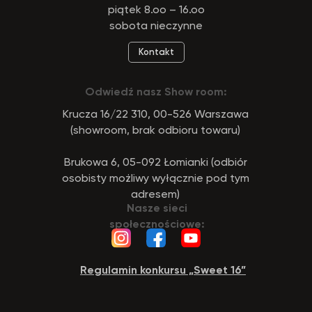
piątek 8.oo – 16.oo
wystawiać oraz udostępniać faktury wyłącznie w
formie ustrukturyzowanej za pośrednictwem
sobota nieczynne
systemu KSeF.
Kontakt
Odwiedź nasz Show room:
Krucza 16/22 310, 00-526 Warszawa
(showroom, brak odbioru towaru)
Brukowa 6, 05-092 Łomianki (odbiór
osobisty możliwy wyłącznie pod tym
adresem)
Nasze sieci
społecznościowe:
Regulamin konkursu „Sweet 16”