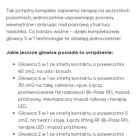
Tak potężny kompleks zapewnia terapię na wszystkich
poziomach, jednocześnie usprawniając procesy
wewnętrzne i pracując nad poprawą struktury
naskórka. Co bardzo ważne – dzięki kompleksowej
głowicy 5 w 1 technologie te działają jednocześnie!
Jakie jeszcze głowice posiada to urządzenie:
Głowica 5 w 1 ze strefą kontaktu o powierzchni
60 cm2, na uda i brzuch.
Głowica 4 w 1 ze strefą kontaktu o powierzchni
30 cm2 na talię, ramiona i ręce. Łączy
promieniowanie fal radiowych (Bi-Polar RF), masaż
próżniowy, mechaniczny masaż rolkowy i terapię
LED.
Głowica 3 w 1 ze strefą kontaktu o powierzchni 5
cm2, na twarz i szyję. Łączy lifting RF (Bi-Polar RF),
terapię LED i masaż próżniowy.
Głowica 2 w 1 ze strefą kontaktu o powierzchni