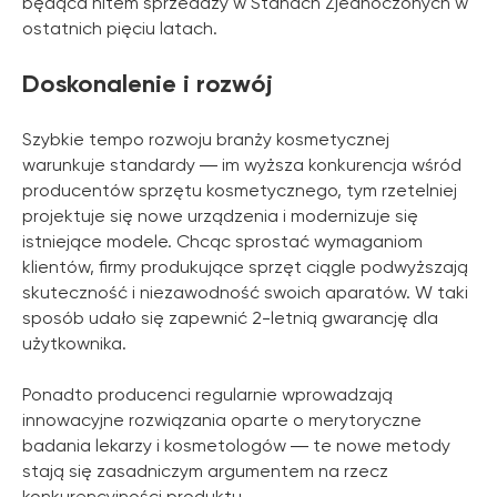
będąca hitem sprzedaży w Stanach Zjednoczonych w
ostatnich pięciu latach.
Doskonalenie i rozwój
Szybkie tempo rozwoju branży kosmetycznej
warunkuje standardy ― im wyższa konkurencja wśród
producentów sprzętu kosmetycznego, tym rzetelniej
projektuje się nowe urządzenia i modernizuje się
istniejące modele. Chcąc sprostać wymaganiom
klientów, firmy produkujące sprzęt ciągle podwyższają
skuteczność i niezawodność swoich aparatów. W taki
sposób udało się zapewnić 2-letnią gwarancję dla
użytkownika.
Ponadto producenci regularnie wprowadzają
innowacyjne rozwiązania oparte o merytoryczne
badania lekarzy i kosmetologów ― te nowe metody
stają się zasadniczym argumentem na rzecz
konkurencyjności produktu.