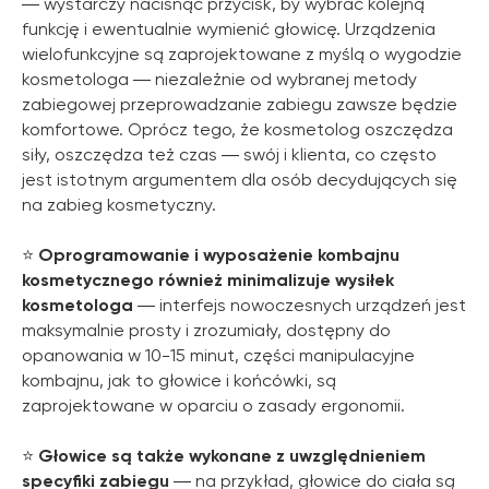
― wystarczy nacisnąć przycisk, by wybrać kolejną
funkcję i ewentualnie wymienić głowicę. Urządzenia
wielofunkcyjne są zaprojektowane z myślą o wygodzie
kosmetologa ― niezależnie od wybranej metody
zabiegowej przeprowadzanie zabiegu zawsze będzie
komfortowe. Oprócz tego, że kosmetolog oszczędza
siły, oszczędza też czas ― swój i klienta, co często
jest istotnym argumentem dla osób decydujących się
na zabieg kosmetyczny.
⭐️
Oprogramowanie i wyposażenie kombajnu
kosmetycznego również minimalizuje wysiłek
kosmetologa
― interfejs nowoczesnych urządzeń jest
maksymalnie prosty i zrozumiały, dostępny do
opanowania w 10-15 minut, części manipulacyjne
kombajnu, jak to głowice i końcówki, są
zaprojektowane w oparciu o zasady ergonomii.
⭐️
Głowice są także wykonane z uwzględnieniem
specyfiki zabiegu
― na przykład, głowice do ciała są