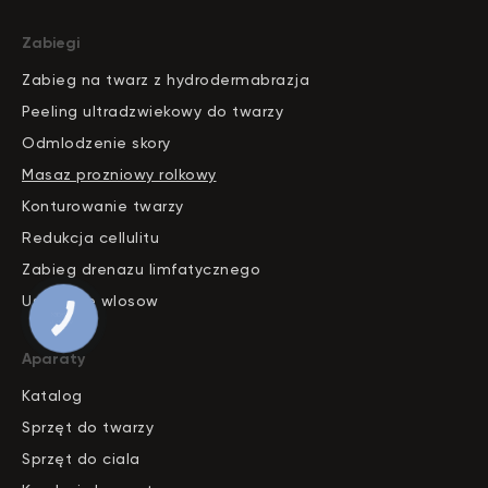
Zabiegi
Zabieg na twarz z hydrodermabrazja
Peeling ultradzwiekowy do twarzy
Odmlodzenie skory
Masaz prozniowy rolkowy
Konturowanie twarzy
Redukcja cellulitu
Zabieg drenazu limfatycznego
Usuwanie wlosow
Aparaty
Katalog
S
pr
zęt do twarzy
Sprzęt do ciala