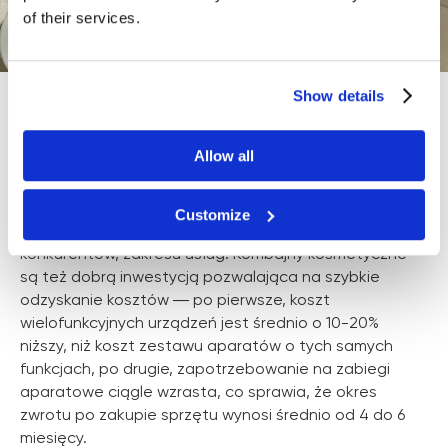
of their services.
Show details
Wyróżnij się i zarabia
Allow all
Kombajny kosmetyczne nie tylko są prestiżowym
sprzętem, który potrafi podnieść status salonu, ale
Customize
też pozwalają na zaoferowanie szerszego, niż u
konkurentów, zakresu usług. Kombajny kosmetyczne
są też dobrą inwestycją pozwalająca na szybkie
odzyskanie kosztów ― po pierwsze, koszt
wielofunkcyjnych urządzeń jest średnio o 10-20%
niższy, niż koszt zestawu aparatów o tych samych
funkcjach, po drugie, zapotrzebowanie na zabiegi
aparatowe ciągle wzrasta, co sprawia, że okres
zwrotu po zakupie sprzętu wynosi średnio od 4 do 6
miesięcy.