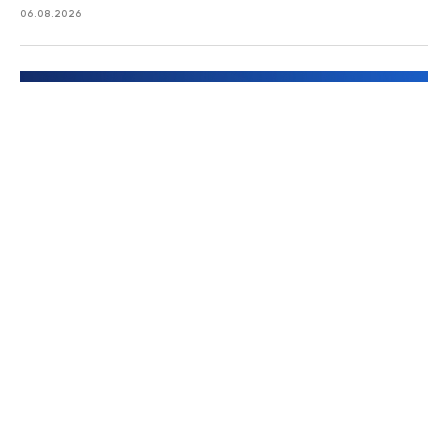
06.08.2026
zemits.de
zemits.biz.tr
Szanowni Państwo informujemy, iż z dniem
© 2026 Zemits. Wszelkie prawa zastrzeżone
01.04.2026 firma Newface Group Sp. z o.o. będzie
wystawiać oraz udostępniać faktury wyłącznie w
formie ustrukturyzowanej za pośrednictwem
systemu KSeF.