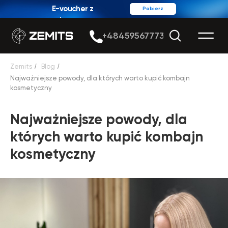
E-voucher z
Pobierz
rabatem
+48459567773
Zemits
/
Blog
/
Najważniejsze powody, dla których warto kupić kombajn
kosmetyczny
Najważniejsze powody, dla
których warto kupić kombajn
kosmetyczny