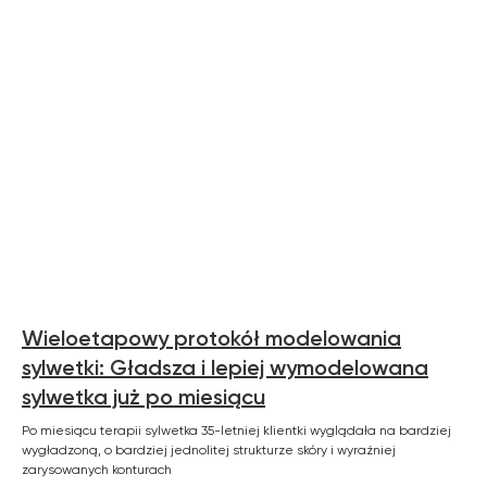
Zemits
Marketplaces
Wieloetapowy protokół modelowania
sylwetki: Gładsza i lepiej wymodelowana
zemits.co.uk
a-esthetic.co.uk
sylwetka już po miesiącu
zemits.eu
advance-esthetic.us
zemits.be
aestetyka.pl
Po miesiącu terapii sylwetka 35-letniej klientki wyglądała na bardziej
zemits.es
wygładzoną, o bardziej jednolitej strukturze skóry i wyraźniej
zemits.it
zarysowanych konturach
zemits.com