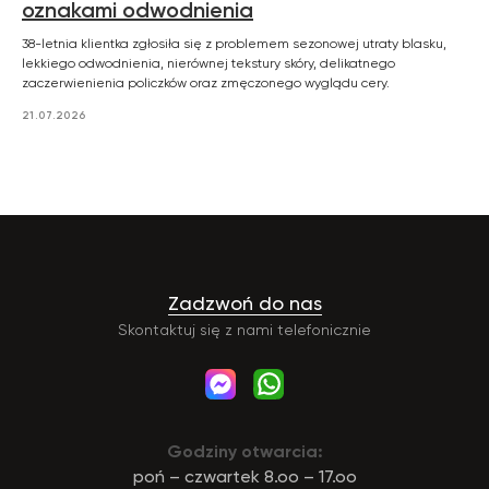
oznakami odwodnienia
38-letnia klientka zgłosiła się z problemem sezonowej utraty blasku,
lekkiego odwodnienia, nierównej tekstury skóry, delikatnego
zaczerwienienia policzków oraz zmęczonego wyglądu cery.
21.07.2026
Zadzwoń do nas
Skontaktuj się z nami telefonicznie
Godziny otwarcia:
poń – czwartek 8.oo – 17.oo