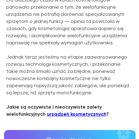
panowało przekonanie o tym, że wielofunkcyjne
urządzenia nie potrafią dorównać specjalizowanym
Dowiedz się o
sprzętom o jednej funkcji ― opinia ta powstała w
czasach, gdy kosmetologia aparatowa dopiero się
OFERTACH PROMOCYJNYCH
rozwijała, i skomplikowane wielofunkcyjne urządzenia
ZEMITS
naprawdę nie spełniały wymagań użytkownika.
WIĘCEJ INFORMACJI
Jednak teraz jesteśmy na etapie zaawansowanego
rozwoju technologii kosmetycznych, i przekonanie
takie można śmiało uznać za błędne, ponieważ
nowoczesne kombajny kosmetyczne nie tylko
zapewniają najwyższą jakość zabiegów, ale poniekąd
są lepsze, niż sprzęty monofunkcyjne.
Jakie są oczywiste i nieoczywiste zalety
wielofunkcyjnych
urządzeń kosmetycznych
?