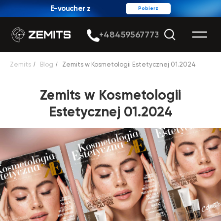
E-voucher z
Pobierz
rabatem
+48459567773
Zemits
/
Blog
/
Zemits w Kosmetologii Estetycznej 01.2024
Zemits w Kosmetologii
Estetycznej 01.2024