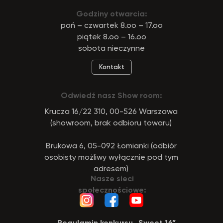
Godziny otwarcia:
poń – czwartek 8.oo – 17.oo
piątek 8.oo – 16.oo
sobota nieczynne
Kontakt
Odwiedź nasz Show room:
Krucza 16/22 310, 00-526 Warszawa
(showroom, brak odbioru towaru)
Brukowa 6, 05-092 Łomianki (odbiór
osobisty możliwy wyłącznie pod tym
adresem)
Nasze sieci
społecznościowe:
Regulamin konkursu „Sweet 16”