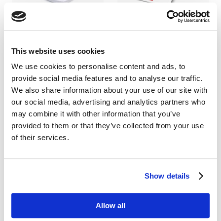
Zemits LipoPremo
Zemits FrioLift
Urządzenie do presoterapii nóg
Urządzenie do kontrastowej
This website uses cookies
terapii odmładzania skóry
2 790
zł
3 135
zł
We use cookies to personalise content and ads, to
7 300
zł
12 200
zł
provide social media features and to analyse our traffic.
We also share information about your use of our site with
our social media, advertising and analytics partners who
may combine it with other information that you’ve
provided to them or that they’ve collected from your use
of their services.
Show details
Zemits CelluSpice Pro
Zemits Leger 2.0
Urządzenie do masażu
Urządzenie do masażu rolkowo-
próżniowego
próżniowego i ujędrniania
Allow all
sylwetki
Urządzenie z showroomu *