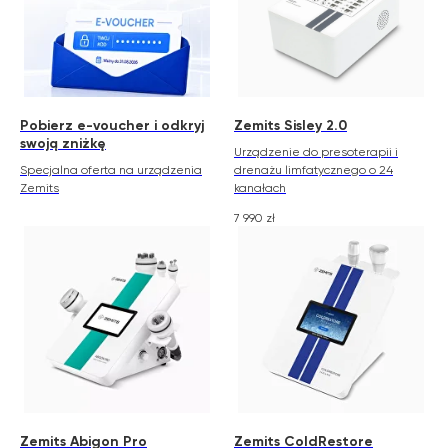
Pobierz e-voucher i odkryj
Zemits Sisley 2.0
swoją zniżkę
Urządzenie do presoterapii i
Specjalna oferta na urządzenia
drenażu limfatycznego o 24
Zemits
kanałach
7 990
zł
Zemits Abigon Pro
Zemits ColdRestore