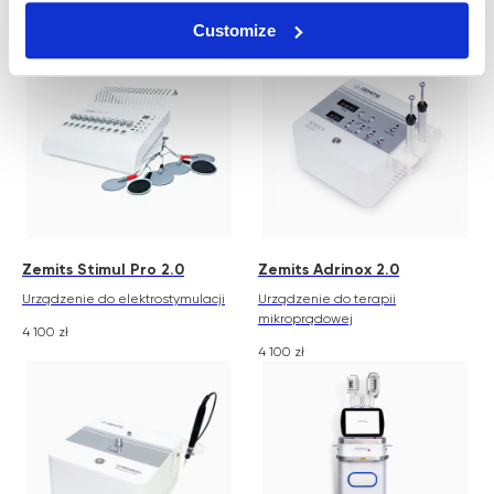
4 100
zł
6 000
zł
10 990
zł
Customize
Zemits Stimul Pro 2.0
Zemits Adrinox 2.0
Urządzenie do elektrostymulacji
Urządzenie do terapii
mikroprądowej
4 100
zł
4 100
zł