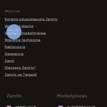
Wsparcie
Katalog usługodawców Zemits
Wsparcie klienta
PRZYCISK
Wsparcie marketingowe
KONTAKTU
Wsparcie techniczne
Reklamacja
Gwarancja
Zwrot
Dlaczego Zemits?
Zemits na Targach