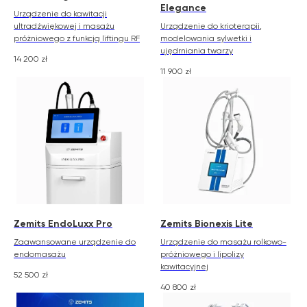
Elegance
Urządzenie do kawitacji
ultradźwiękowej i masażu
Urządzenie do krioterapii,
próżniowego z funkcją liftingu RF
modelowania sylwetki i
ujędrniania twarzy
14 200
zł
11 900
zł
Zemits EndoLuxx Pro
Zemits Bionexis Lite
Zaawansowane urządzenie do
Urządzenie do masażu rolkowo-
endomasażu
próżniowego i lipolizy
kawitacyjnej
52 500
zł
40 800
zł