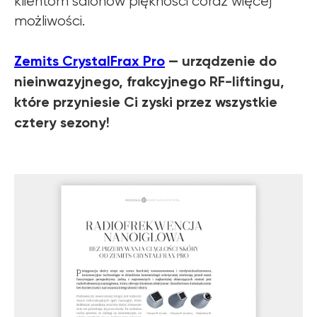
klientom salonów piękności coraz więcej
możliwości.
Zemits CrystalFrax Pro
— urządzenie do
nieinwazyjnego, frakcyjnego RF-liftingu,
które przyniesie Ci zyski przez wszystkie
cztery sezony!