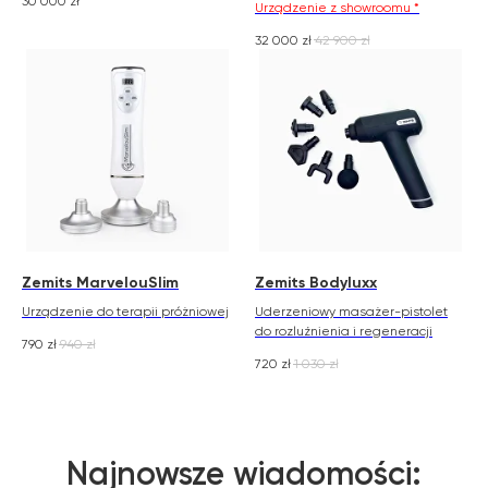
30 000
zł
Urządzenie z showroomu *
32 000
zł
42 900
zł
Zemits MarvelouSlim
Zemits Bodyluxx
Urządzenie do terapii próżniowej
Uderzeniowy masażer-pistolet
do rozluźnienia i regeneracji
790
zł
940
zł
720
zł
1 030
zł
Najnowsze wiadomości: