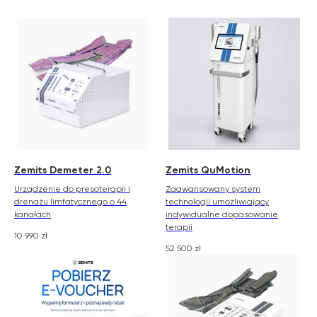
Zemits Demeter 2.0
Zemits QuMotion
Urządzenie do presoterapii i
Zaawansowany system
drenażu limfatycznego o 44
technologii umożliwiający
kanałach
indywidualne dopasowanie
terapii
10 990
zł
52 500
zł