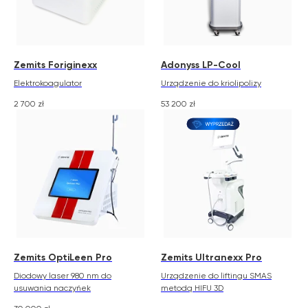
Zemits Foriginexx
Adonyss LP-Cool
Elektrokoagulator
Urządzenie do kriolipolizy
2 700
zł
53 200
zł
Zemits OptiLeen Pro
Zemits Ultranexx Pro
Diodowy laser 980 nm do
Urządzenie do liftingu SMAS
usuwania naczyńek
metodą HIFU 3D