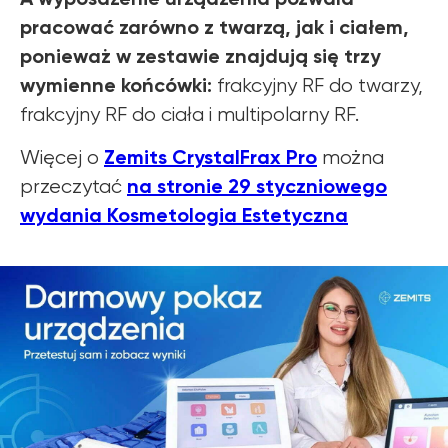
pracować zarówno z twarzą, jak i ciałem,
ponieważ w zestawie znajdują się trzy
wymienne końcówki:
frakcyjny RF do twarzy,
frakcyjny RF do ciała i multipolarny RF.
Zemits CrystalFrax Pro
Więcej o
można
na stronie 29 styczniowego
przeczytać
wydania Kosmetologia Estetyczna