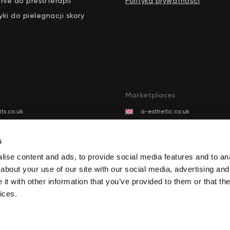
nie do presoterapii
Polityka prywatnosci
ki do pielegnacji skory
Marketplaces
ts.co.uk
a-esthetic.co.uk
ts.eu
advance-esthetic.us
ts.be
aestetyka.pl
s
ts.es
ise content and ads, to provide social media features and to anal
ts.it
about your use of our site with our social media, advertising and
its.com
t with other information that you’ve provided to them or that the
ts.de
ices.
ts.biz.tr