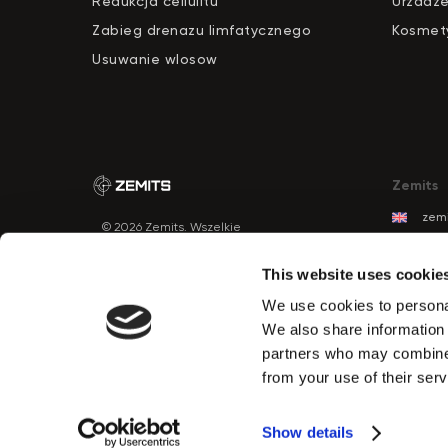
Redukcja cellulitu
Urzadze
Zabieg drenazu limfatycznego
Kosmety
Usuwanie wlosow
Zemits
zemi
© 2026 Zemits. Wszelkie
zemi
prawa zastrzeżone
zemi
This website uses cookie
zemi
We use cookies to personal
zemi
PRZYCISK
We also share information 
KONTAKTU
zem
partners who may combine i
zemi
from your use of their serv
zemi
Show details