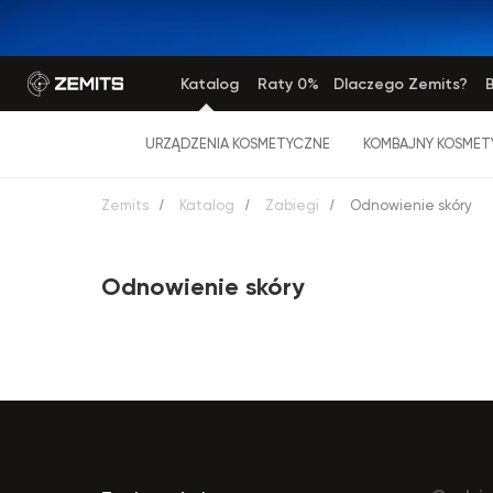
Katalog
Raty 0%
Dlaczego Zemits?
B
URZĄDZENIA KOSMETYCZNE
KOMBAJNY KOSMET
Zemits
/
Katalog
/
Zabiegi
/
Odnowienie skóry
Odnowienie skóry