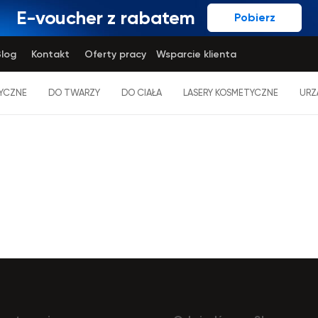
E-voucher z rabatem
Pobierz
log
Kontakt
Oferty pracy
Wsparcie klienta
YCZNE
DO TWARZY
DO CIAŁA
LASERY KOSMETYCZNE
URZ