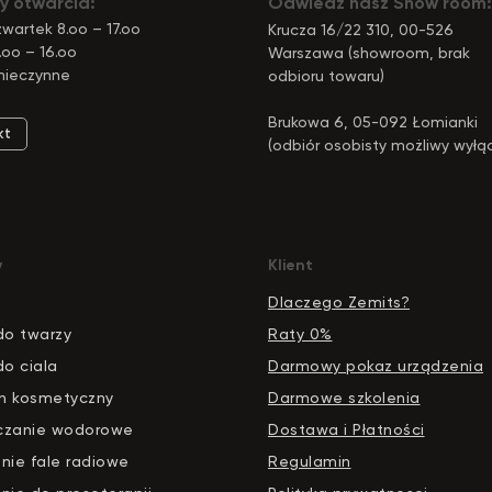
y otwarcia:
Odwiedź nasz Show room:
wartek 8.oo – 17.oo
Krucza 16/22 310, 00-526
.oo – 16.oo
Warszawa (showroom, brak
nieczynne
odbioru towaru)
Brukowa 6, 05-092 Łomianki
kt
(odbiór osobisty możliwy wyłą
pod tym adresem)
y
Klient
Dlaczego Zemits?
do twarzy
Raty 0%
do ciala
Darmowy pokaz urządzenia
n kosmetyczny
Darmowe szkolenia
czanie wodorowe
Dostawa i Płatności
nie fale radiowe
Regulamin