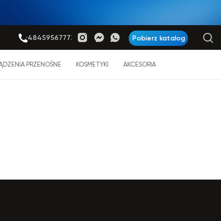
+48459567773
Pobierz katalog
ĄDZENIA PRZENOŚNE
KOSMETYKI
AKCESORIA