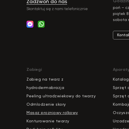
Godzin
Zadzwoń do nas
poń – cz
Skontaktuj się z nami telefonicznie
piątek 8
sobota 
Konta
Zabiegi
Aparat
Zabieg na twarz z
Katalog
hydrodermabrazja
S
pr
zęt 
Peeling ultradzwiekowy do twarzy
Sprzęt 
Odmlodzenie skory
Kombaj
Masaz prozniowy rolkowy
Oczysz
Konturowanie twarzy
Urzadze