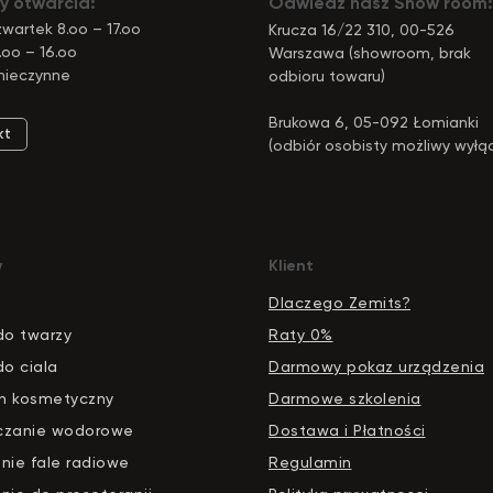
y otwarcia:
Odwiedź nasz Show room:
wartek 8.oo – 17.oo
Krucza 16/22 310, 00-526
.oo – 16.oo
Warszawa (showroom, brak
nieczynne
odbioru towaru)
Brukowa 6, 05-092 Łomianki
kt
(odbiór osobisty możliwy wyłą
pod tym adresem)
y
Klient
Dlaczego Zemits?
do twarzy
Raty 0%
do ciala
Darmowy pokaz urządzenia
n kosmetyczny
Darmowe szkolenia
czanie wodorowe
Dostawa i Płatności
nie fale radiowe
Regulamin