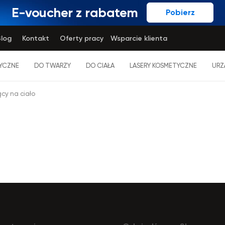
E-voucher z rabatem
Pobierz
log
Kontakt
Oferty pracy
Wsparcie klienta
YCZNE
DO TWARZY
DO CIAŁA
LASERY KOSMETYCZNE
URZ
cy na ciało