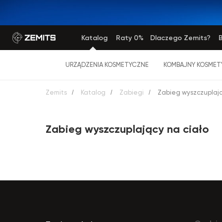
Katalog
Raty 0%
Dlaczego Zemits?
B
URZĄDZENIA KOSMETYCZNE
KOMBAJNY KOSMET
Zemits
/
Katalog
/
Zabiegi
/
Zabieg wyszczuplają
Zabieg wyszczuplający na ciało