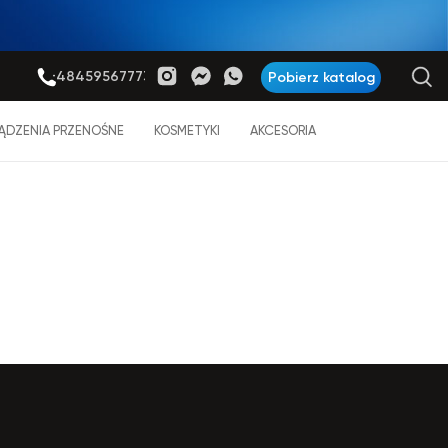
+48459567773
Pobierz katalog
ĄDZENIA PRZENOŚNE
KOSMETYKI
AKCESORIA