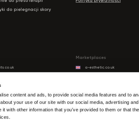
nie do presoterapii
Polityka prywatnosci
ki do pielegnacji skory
Marketplaces
ts.co.uk
a-esthetic.co.uk
ts.eu
advance-esthetic.us
ts.be
aestetyka.pl
s
ts.es
ise content and ads, to provide social media features and to anal
ts.it
about your use of our site with our social media, advertising and
its.com
t with other information that you’ve provided to them or that the
ts.de
ices.
ts.biz.tr