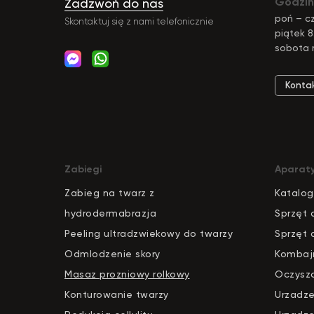
Godzin
Zadzwoń do nas
poń – cz
Skontaktuj się z nami telefonicznie
piątek 8
sobota 
Konta
Zabiegi
Aparat
Zabieg na twarz z
Katalog
hydrodermabrazja
S
pr
zęt 
Peeling ultradzwiekowy do twarzy
Sprzęt 
Odmlodzenie skory
Kombaj
Masaz prozniowy rolkowy
Oczysz
Konturowanie twarzy
Urzadze