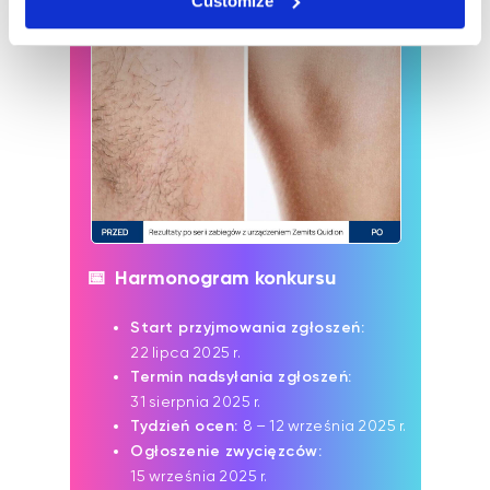
Customize
📅 Harmonogram konkursu
Start przyjmowania zgłoszeń:
22 lipca 2025 r.
Termin nadsyłania zgłoszeń:
31 sierpnia 2025 r.
Tydzień ocen:
8 – 12 września 2025 r.
Ogłoszenie zwycięzców:
15 września 2025 r.