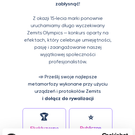
zabłysnąć!
Z okazji 15‑lecia marki ponownie
uruchamiamy długo wyczekiwany
Zemits Olympics — konkurs oparty na
efektach, który celebruje umiejętności,
pasję i zaangażowanie naszej
wyjątkowej społeczności
profesjonalistów.
📣
Prześlij swoje najlepsze
metamorfozy wykonane przy użyciu
urządzeń i protokołów Zemits
i dołącz do rywalizacji
🏆
⭐️
Publiczne
Ekskluzywne
uznanie
nagrody