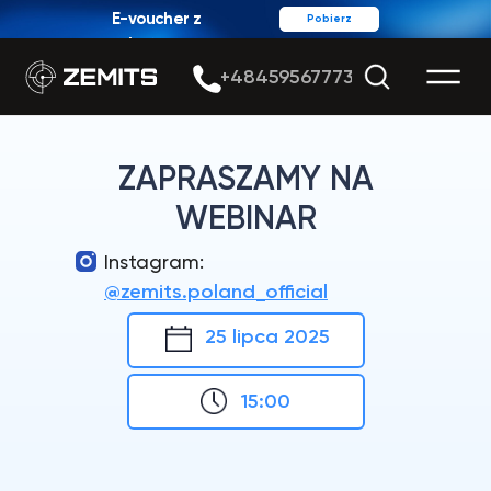
E-voucher z
Pobierz
rabatem
+48459567773
ZAPRASZAMY NA
WEBINAR
Instagram:
@zemits.poland_official
25 lipca 2025
15:00
HydroDiamond –
najszybciej rozwijająca