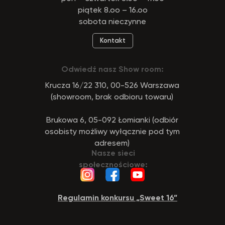
01.04.2026 firma Newface Group Sp. z o.o. będzie
piątek 8.oo – 16.oo
wystawiać oraz udostępniać faktury wyłącznie w
formie ustrukturyzowanej za pośrednictwem
sobota nieczynne
systemu KSeF.
Kontakt
Odwiedź nasz Show room:
Krucza 16/22 310, 00-526 Warszawa
(showroom, brak odbioru towaru)
Brukowa 6, 05-092 Łomianki (odbiór
osobisty możliwy wyłącznie pod tym
adresem)
Nasze sieci
społecznościowe:
Regulamin konkursu „Sweet 16”