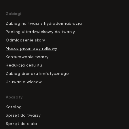
Zabiegi
Zabieg na twarz z hydrodermabrazja
Peeling ultradzwiekowy do twarzy
Odmlodzenie skory
Masaz prozniowy rolkowy
Konturowanie twarzy
Redukcja cellulitu
Zabieg drenazu limfatycznego
Usuwanie wlosow
Aparaty
Katalog
S
pr
zęt do twarzy
Sprzęt do ciala