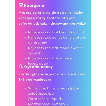
🏆 Kategorie
Możesz zgłosić się do dowolnej liczby
kategorii; każdy finalista otrzyma
cyfrową odznakę i drukowany certyfikat.
Najlepszy rezultat HydroDiamond
Najlepszy zaawansowany protokół
estetyczny
Najlepszy rezultat modelowania
sylwetki
Najlepszy rezultat zabiegu
laserowego
🔍 Kryteria oceny
Każde zgłoszenie jest oceniane w skali
1–5 pod względem:
Widocznej transformacji (jakość
zdjęć przed/po)
Złożoności przypadku
Kreatywności protokołu