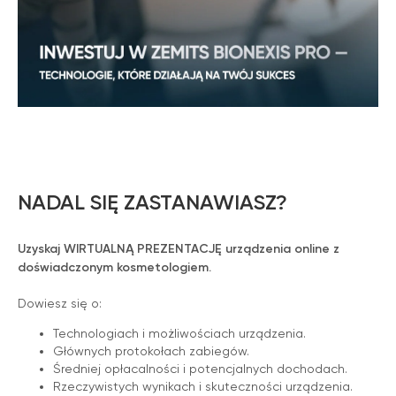
NADAL SIĘ ZASTANAWIASZ?
Uzyskaj WIRTUALNĄ PREZENTACJĘ urządzenia online z
doświadczonym kosmetologiem.
Dowiesz się o:
Technologiach i możliwościach urządzenia.
Głównych protokołach zabiegów.
Zemits
Marketplaces
Średniej opłacalności i potencjalnych dochodach.
zemits.co.uk
a-esthetic.co.uk
Rzeczywistych wynikach i skuteczności urządzenia.