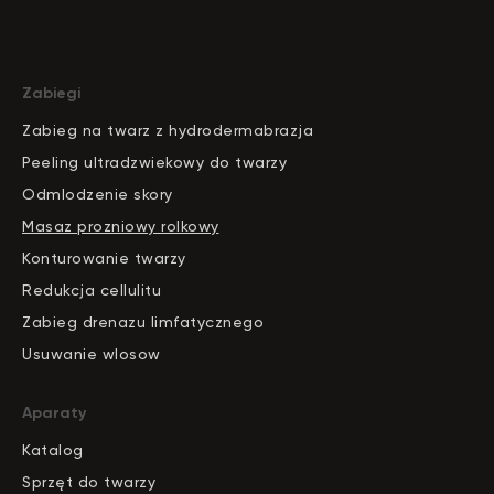
Zabiegi
Zabieg na twarz z hydrodermabrazja
Peeling ultradzwiekowy do twarzy
Odmlodzenie skory
Masaz prozniowy rolkowy
Konturowanie twarzy
Redukcja cellulitu
Zabieg drenazu limfatycznego
Usuwanie wlosow
Aparaty
Katalog
S
pr
zęt do twarzy