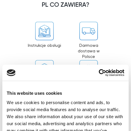
PL CO ZAWIERA?
Instrukcje obsługi
Darmowa
dostawa w
Polsce
24-miesięczna
Ekskluzywne zniżki
gwarancja
dla klientów
This website uses cookies
We use cookies to personalise content and ads, to
provide social media features and to analyse our traffic.
We also share information about your use of our site with
our social media, advertising and analytics partners who
Materiały
Serwis
may combine it with other information that you’ve