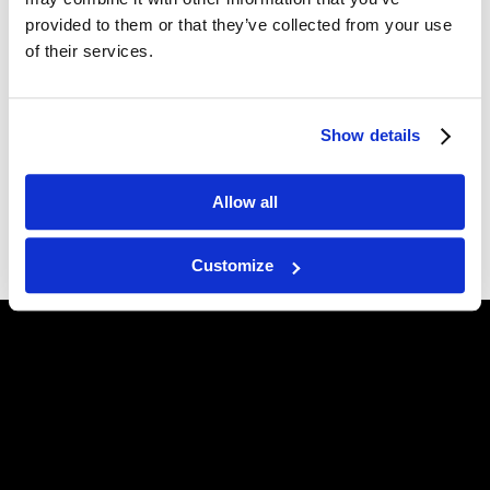
marketingowe
techniczny
Support
provided to them or that they’ve collected from your use
of their services.
Bezterminowe
Show details
wsparcie techniczne
Allow all
ZOBACZ RECENZJĘ WIDEO
Customize
URZĄDZENIA ZEMITS
BIONEXIS PRO