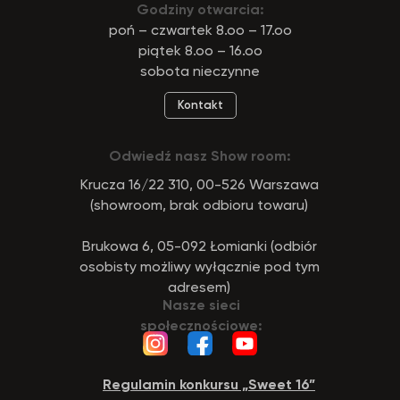
Godziny otwarcia:
poń – czwartek 8.oo – 17.oo
piątek 8.oo – 16.oo
sobota nieczynne
Kontakt
Odwiedź nasz Show room:
Krucza 16/22 310, 00-526 Warszawa
(showroom, brak odbioru towaru)
Brukowa 6, 05-092 Łomianki (odbiór
osobisty możliwy wyłącznie pod tym
adresem)
Nasze sieci
społecznościowe:
Regulamin konkursu „Sweet 16”