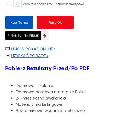
Zemits Bionexis Pro (Zestaw kosmetyków)
Kup Teraz
FINANSUJ NA FIRMĘ
Twoja zniżka jest

UMÓW POKAZ ONLINE ›

UZYSKAĆ PORADĘ ›
ukryta w e-voucherze
Pobierz Rezultaty Przed/Po PDF
Odkryj rabat
Darmowe szkolenia
Darm
owa dostawa na terenie Polski
24-miesięczna gwarancja
Materiały marketingowe
Bezterminowe wsparcie techniczne