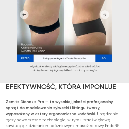
Indywidualne efekty zabiegów mogą się różnić w zależności od
unikalnych cech fizjologicznych klienta oraz liczby zabiegów.
EFEKTYWNOŚĆ, KTÓRA IMPONUJE
Zemits Bionexis Pro — to wysokiej jakości profesjonalny
sprzęt do modelowania sylwetki i liftingu twarzy,
wyposażony w cztery ergonomiczne końcówki.
Urządzenie
łączy nowoczesne technologie, w tym ultradźwiękową
WIĘCEJ INFORMACJI NA
kawitację z działaniem próżniowym, masaż rolkowy EndoRF