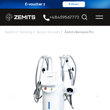
E-voucher z
Pobierz
rabatem
+48459567773
Zemits
/
Katalog
/
Sprzet do ciała
/
Zemits Bionexis Pro