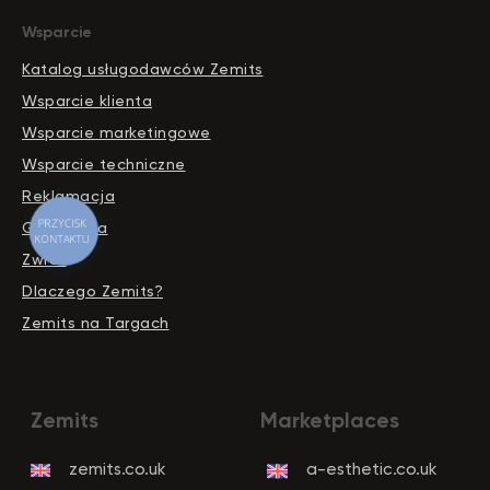
Wsparcie
Katalog usługodawców Zemits
Wsparcie klienta
Wsparcie marketingowe
Wsparcie techniczne
Reklamacja
PRZYCISK
Gwarancja
KONTAKTU
Zwrot
Dlaczego Zemits?
Zemits na Targach