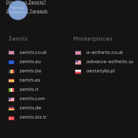
Dlaczego Zemits?
PRZYCISK
Zemits na Targach
KONTAKTU