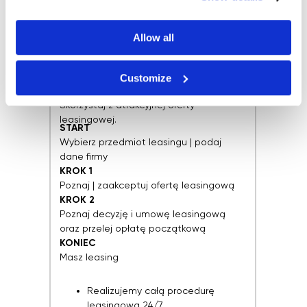
Allow all
Leasing - prowadzisz firmę?
Zacznij leasingować!
Customize
ZAŁATW WSZYSTKO "TU | TERAZ"
Skorzystaj z atrakcyjnej oferty
leasingowej.
START
Wybierz przedmiot leasingu | podaj
dane firmy
KROK 1
Poznaj | zaakceptuj ofertę leasingową
KROK 2
Poznaj decyzję i umowę leasingową
oraz przelej opłatę początkową
KONIEC
Masz leasing
Realizujemy całą procedurę
leasingową 24/7.