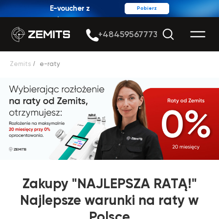
E-voucher z
Pobierz
rabatem
+48459567773
Zemits
/
e-raty
Zakupy "NAJLEPSZA RATĄ!"
Najlepsze warunki na raty w
Polsce