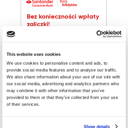
Bez konieczności wpłaty
zaliczki!
Złóż zamówienie dzisiaj, zarabiaj jutro
Pierwszą ratę zapłacisz za miesiąc!
Pozostała kwota płatna: w
miesięcznych, nieoprocentowanych
This website uses cookies
ratach.
Jak kupić w e-sklepie?
We use cookies to personalise content and ads, to
provide social media features and to analyse our traffic.
Wybierz towar i złóż zamówienie
We also share information about your use of our site with
Wybierz sposób zawarcia umowy
our social media, advertising and analytics partners who
kredytowej
Odbierz towar i ciesz się zakupem
may combine it with other information that you’ve
provided to them or that they’ve collected from your use
Złóż wniosek
of their services.
Show details