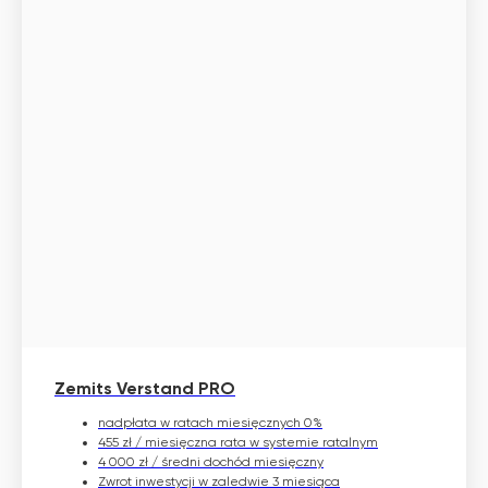
Zemits Verstand PRO
nadpłata w ratach miesięcznych 0%
455 zł / miesięczna rata w systemie ratalnym
4 000 zł / średni dochód miesięczny
Zwrot inwestycji w zaledwie 3 miesiąca