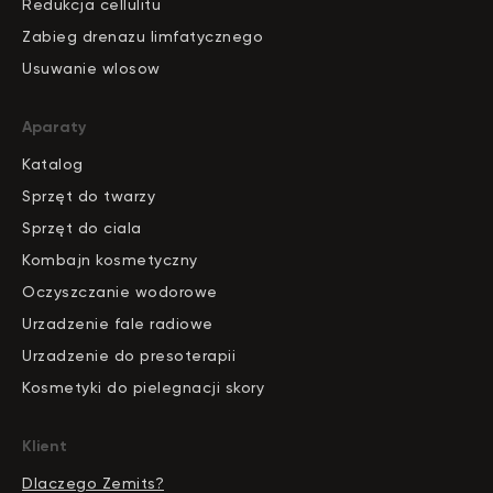
Redukcja cellulitu
Zabieg drenazu limfatycznego
Usuwanie wlosow
Aparaty
Katalog
S
pr
zęt do twarzy
Sprzęt do ciala
Kombajn kosmetyczny
Oczyszczanie wodorowe
Urzadzenie fale radiowe
Urzadzenie do presoterapii
Kosmetyki do pielegnacji skory
Klient
Dlaczego Zemits?