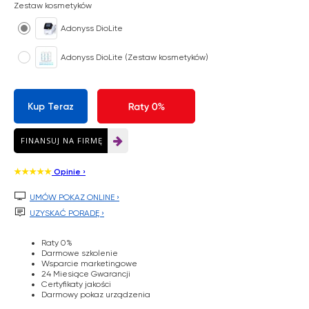
Zestaw kosmetyków
Adonyss DioLite
Adonyss DioLite (Zestaw kosmetyków)
Kup Teraz
FINANSUJ NA FIRMĘ
★★★★★
Opinie ›
Twoja zniżka jest

ukryta w e-voucherze
UMÓW POKAZ ONLINE ›

UZYSKAĆ PORADĘ ›
Raty 0%
Odkryj rabat
Darmowe szkolenie
Wsparcie marketingowe
24 Miesiące Gwarancji
Certyfikaty jakości
Darmowy pokaz urządzenia