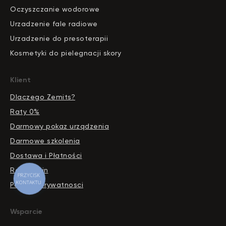
Oczyszczanie wodorowe
Urzadzenie fale radiowe
Urzadzenie do presoterapii
Kosmetyki do pielegnacji skory
Klient
Dlaczego Zemits?
Raty 0%
Darmowy pokaz urządzenia
Darmowe szkolenia
Dostawa i Płatności
Regulamin
PRZYCISK
KONTAKTU
Polityka prywatnosci
Wsparcie