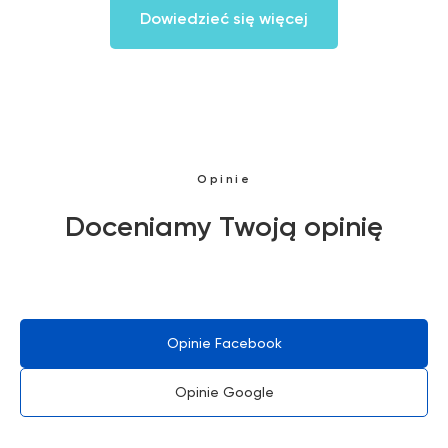
Dowiedzieć się więcej
Szanowni Państwo informujemy, iż z dniem
© 2026 Zemits. Wszelkie prawa zastrzeżone
01.04.2026 firma Newface Group Sp. z o.o. będzie
wystawiać oraz udostępniać faktury wyłącznie w
formie ustrukturyzowanej za pośrednictwem
systemu KSeF.
Opinie
Doceniamy Twoją opinię
Opinie Facebook
Opinie Google