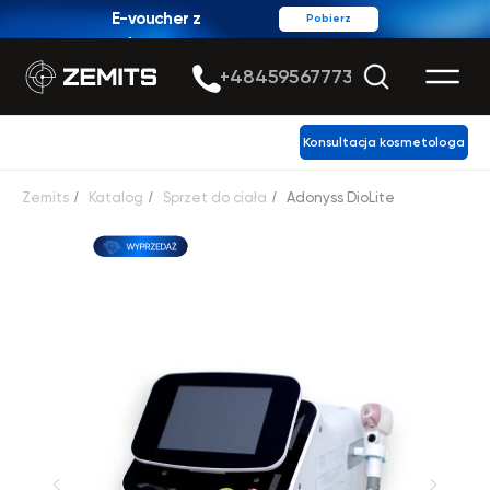
E-voucher z
Pobierz
rabatem
+48459567773
Konsultacja kosmetologa
Zemits
/
Katalog
/
Sprzet do ciała
/
Adonyss DioLite