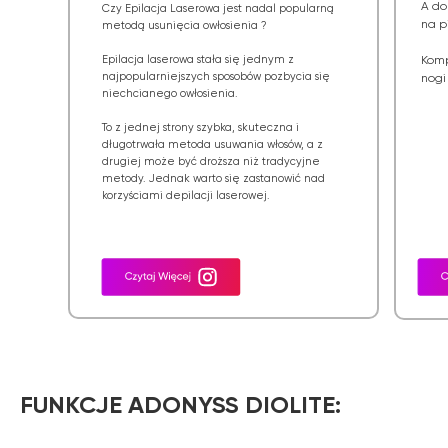
A do
Czy Epilacja Laserowa jest nadal popularną
na p
metodą usunięcia owłosienia ?
Epilacja laserowa stała się jednym z
Komp
najpopularniejszych sposobów pozbycia się
nogi
niechcianego owłosienia.
To z jednej strony szybka, skuteczna i
długotrwała metoda usuwania włosów, a z
drugiej może być droższa niż tradycyjne
metody. Jednak warto się zastanowić nad
korzyściami depilacji laserowej.
FUNKCJE ADONYSS DIOLITE: