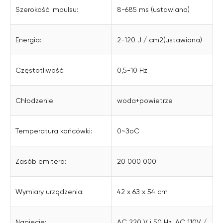
Szerokość impulsu:
8-685 ms (ustawiana)
Energia:
2-120 J / cm2(ustawiana)
Częstotliwość:
0,5-10 Hz
Chłodzenie:
woda+powietrze
Temperatura końcówki:
0~ЗoС
Zasób emitera:
20 000 000
Wymiary urządzenia:
42 x 6З х 54 cm
OPINIE
Napięcie:
АС 220 V i 50 Hz, АС 110V /