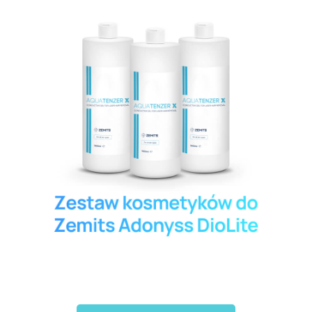
Zemits
Marketplaces
zemits.co.uk
a-esthetic.co.uk
zemits.eu
advance-esthetic.us
zemits.be
aestetyka.pl
zemits.es
zemits.it
zemits.com
zemits.de
zemits.biz.tr