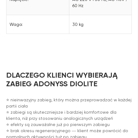
60 Hz
Waga:
30 kg
DLACZEGO KLIENCI WYBIERAJĄ
ZABIEG ADONYSS DIOLITE
⭐️ nieinwazyjny zabieg, który można przeprowadzać w każdej
partii ciała
⭐️ zabiegi są skuteczniejsze i bardziej komfortowe dla
klienta, niż przy stosowaniu analogicznych urządzeń
⭐️ efekty są zauważalne już po pierwszym zabiegu
⭐️ brak okresu regeneracyjnego ― klient może powrócić do
normalnych aktywności tuż po zabiegu