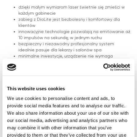
dzięki małym wymiarom laser świetnie się zmieści w
każdym gabinecie
zabieg z DioLite jest bezbolesny i komfortowy dla
klientów
innowacyjne technologie pozwalają na emitowanie aż
10 impulsów na sekundę, w jednym ruchu
bezpieczny i niezawodny profesjonalny system
idealnie pasuje dla lekarzy i salonów spa
minimalne inwestycje, urządzenie nie wymaga
dodatkowych wydatków na materiały jednorazowe do
przeprowadzania zabiegów
wygodne sterowanie i design ułatwiają obsługę
wybór dowolnej funkcji i dopasowania parametrów za
pomocą wygodnego interfejsu i kolorowego ekranu
This website uses cookies
dotykowego
We use cookies to personalise content and ads, to
certyfikat FDA
2 lata gwarancji na urządzenie
provide social media features and to analyse our traffic.
darmowe szkolenia z profesjonalnym kosmetologiem-
We also share information about your use of our site with
elektrologiem
our social media, advertising and analytics partners who
may combine it with other information that you’ve
provided to them or that they’ve collected from your use