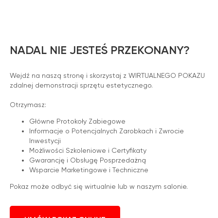
zemits.es
zemits.it
zemits.com
zemits.de
zemits.biz.tr
NADAL NIE JESTEŚ PRZEKONANY?
Wejdź na naszą stronę i skorzystaj z WIRTUALNEGO POKAZU
zdalnej demonstracji sprzętu estetycznego.
Otrzymasz:
Szanowni Państwo informujemy, iż z dniem
© 2026 Zemits. Wszelkie prawa zastrzeżone
01.04.2026 firma Newface Group Sp. z o.o. będzie
Główne Protokoły Zabiegowe
wystawiać oraz udostępniać faktury wyłącznie w
Informacje o Potencjalnych Zarobkach i Zwrocie
formie ustrukturyzowanej za pośrednictwem
systemu KSeF.
Inwestycji
Możliwości Szkoleniowe i Certyfikaty
Gwarancję i Obsługę Posprzedażną
Wsparcie Marketingowe i Techniczne
Pokaz może odbyć się wirtualnie lub w naszym salonie.