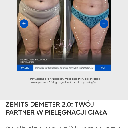
* Indywidualne efekty zabiegów mogą się różnić w zależności od
unikalnych cech fizjologicznych klienta oraz liczby zabiegów.
ZEMITS DEMETER 2.0: TWÓJ
PARTNER W PIELĘGNACJI CIAŁA
Zemits Demeter to innowacyjne 44-kanałowe urządzenie do