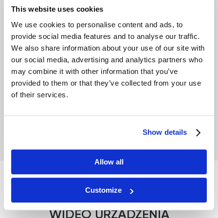
This website uses cookies
Technologia
We use cookies to personalise content and ads, to
provide social media features and to analyse our traffic.
Opłacalność
We also share information about your use of our site with
our social media, advertising and analytics partners who
Finanse
may combine it with other information that you’ve
provided to them or that they’ve collected from your use
Darmowe szkolenia
of their services.
Specyfikacja techniczna
Show details
Allow all
Customize
ZOBACZ RECENZJĘ
WIDEO URZĄDZENIA