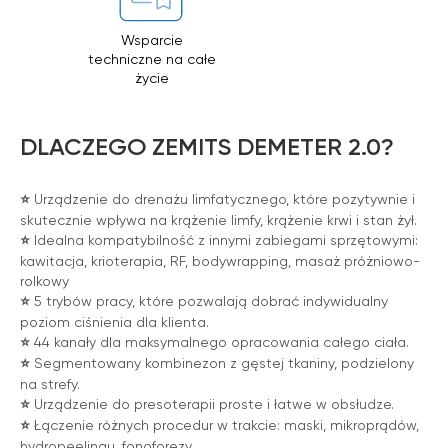
Wsparcie
techniczne na całe
życie
DLACZEGO ZEMITS DEMETER 2.0?
⭐️
Urządzenie do drenażu limfatycznego, które pozytywnie i
skutecznie wpływa na krążenie limfy, krążenie krwi i stan żył.
⭐️
Idealna kompatybilność z innymi zabiegami sprzętowymi:
kawitacja, krioterapia, RF, bodywrapping, masaż próżniowo-
rolkowy
⭐️
5 trybów pracy, które pozwalają dobrać indywidualny
poziom ciśnienia dla klienta.
⭐️
44 kanały dla maksymalnego opracowania całego ciała.
⭐️
Segmentowany kombinezon z gęstej tkaniny, podzielony
na strefy.
⭐️
Urządzenie do presoterapii proste i łatwe w obsłudze.
⭐️
Łączenie różnych procedur w trakcie: maski, mikroprądów,
hydropeelingu, fonoforezy.