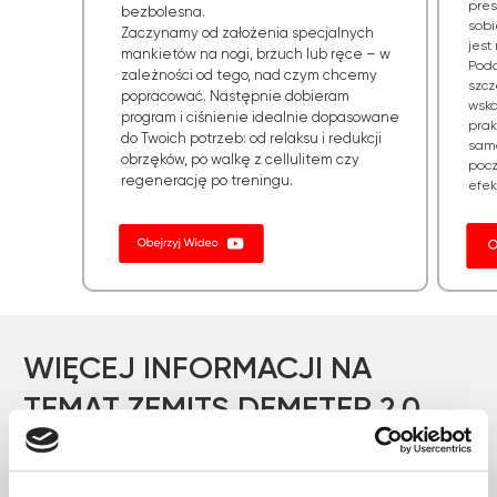
pres
bezbolesna.
sobi
Zaczynamy od założenia specjalnych
jest
mankietów na nogi, brzuch lub ręce – w
Podc
zależności od tego, nad czym chcemy
szcz
popracować. Następnie dobieram
wska
program i ciśnienie idealnie dopasowane
prak
do Twoich potrzeb: od relaksu i redukcji
sama
obrzęków, po walkę z cellulitem czy
pocz
regenerację po treningu.
efek
Rezultaty Przed/Po