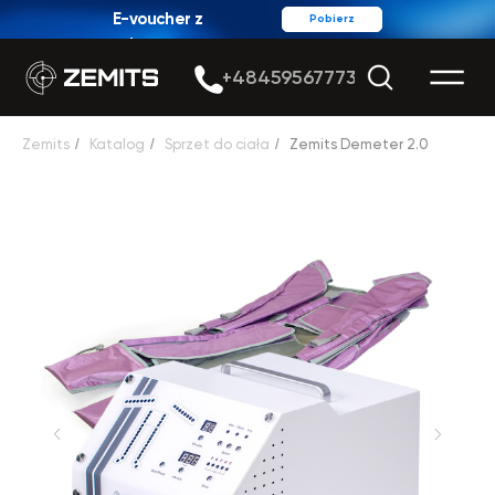
E-voucher z
Pobierz
rabatem
+48459567773
Zemits
/
Katalog
/
Sprzet do ciała
/
Zemits Demeter 2.0