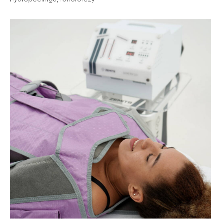
Zemits
Marketplaces
zemits.co.uk
a-esthetic.co.uk
zemits.eu
advance-esthetic.us
zemits.be
aestetyka.pl