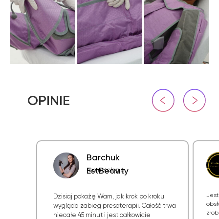
Barchuk
EstBeauty
Kosmetologia
Jest
Dzisiaj pokażę Wam, jak krok po kroku
obsł
wygląda zabieg presoterapii. Całość trwa
zrob
niecałe 45 minut i jest całkowicie