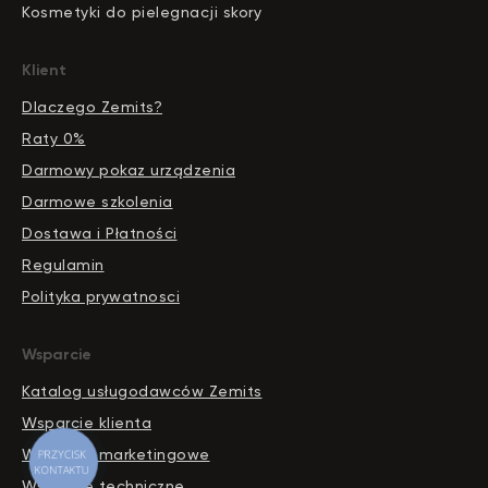
Kosmetyki do pielegnacji skory
Klient
Dlaczego Zemits?
Raty 0%
Darmowy pokaz urządzenia
Darmowe szkolenia
Dostawa i Płatności
Regulamin
Polityka prywatnosci
Wsparcie
Katalog usługodawców Zemits
Wsparcie klienta
Wsparcie marketingowe
PRZYCISK
KONTAKTU
Wsparcie techniczne