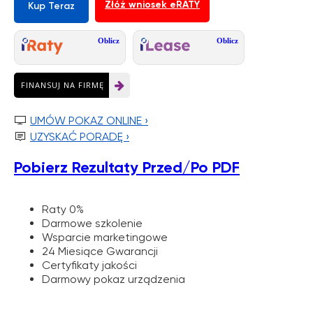
Złóż wniosek eRATY
Kup Teraz
Oblicz
Oblicz
FINANSUJ NA FIRMĘ
Twoja zniżka jest

UMÓW POKAZ ONLINE ›

ukryta w e-voucherze
UZYSKAĆ PORADĘ ›
Pobierz Rezultaty Przed/Po PDF
Odkryj rabat
Raty 0%
Darmowe szkolenie
Wsparcie marketingowe
24 Miesiące Gwarancji
Certyfikaty jakości
Darmowy pokaz urządzenia