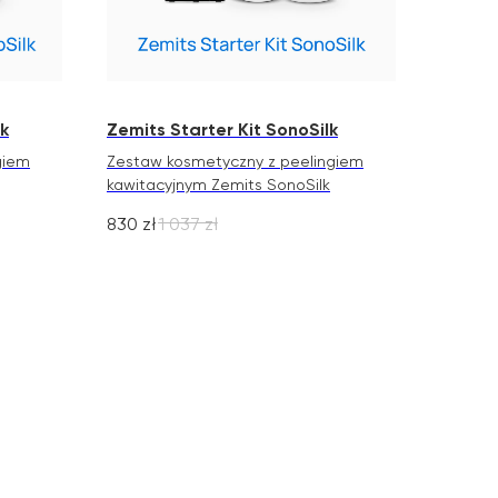
k
Zemits Starter Kit SonoSilk
giem
Zestaw kosmetyczny z peelingiem
kawitacyjnym Zemits SonoSilk
830
zł
1 037
zł