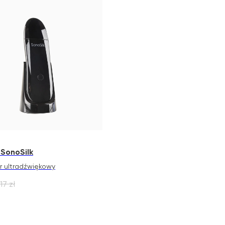
 SonoSilk
r ultradźwiękowy
17
zł