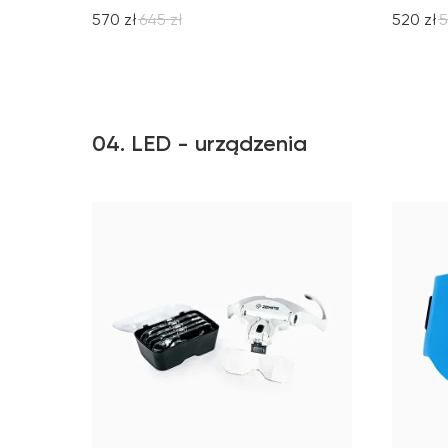
570
zł
645
zł
520
zł
5
04. LED - urządzenia