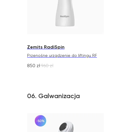
Zemits RadiSpin
Przenośne urządzenie do liftingu RF
850
zł
960
zł
06. Galwanizacja