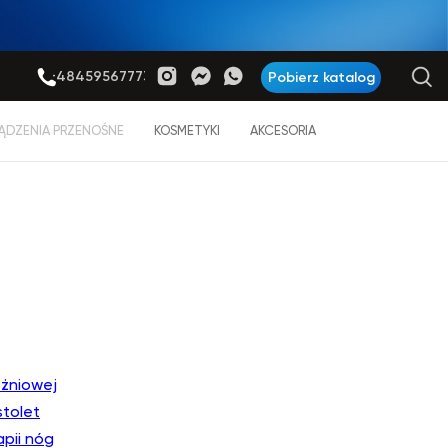
+48459567773
Pobierz katalog
ĄDZENIA PRZENOŚNE
KOSMETYKI
AKCESORIA
óżniowej
tolet
pii nóg