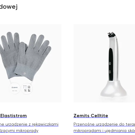
ądowej
 Elastistrom
Zemits Celltite
ne urządzenie z rękawiczkami
Przenośne urządzenie do terap
zącymi mikroprądy
mikroprądami i ujędrniania skó