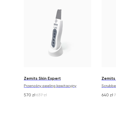
Zemits Skin Expert
Zemits
Przenośny peeling kawitacyjny
Scrubbe
570
zł
637
zł
640
zł
7