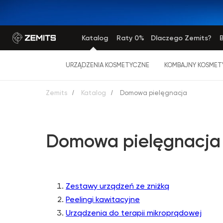
Katalog
Raty 0%
Dlaczego Zemits?
B
URZĄDZENIA KOSMETYCZNE
KOMBAJNY KOSMET
Zemits
/
Katalog
/
Domowa pielęgnacja
Domowa pielęgnacja
Zestawy urządzeń ze zniżką
Peelingi kawitacyjne
Urządzenia do terapii mikroprądowej