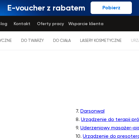
E-voucher z rabatem
Pobierz
log
Kontakt
Oferty pracy
Wsparcie klienta
YCZNE
DO TWARZY
DO CIAŁA
LASERY KOSMETYCZNE
URZ
7.
Darsonwal
8.
Urządzenie do terapii pr
9.
Uderzeniowy masażer-pis
10.
Urządzenie do presotera