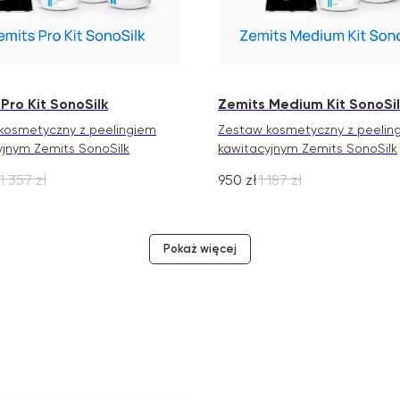
Pro Kit SonoSilk
Zemits Medium Kit SonoSil
kosmetyczny z peelingiem
Zestaw kosmetyczny z peelin
yjnym Zemits SonoSilk
kawitacyjnym Zemits SonoSilk
1 357
zł
950
zł
1 187
zł
Pokaż więcej