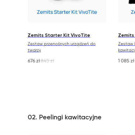
Zemits Starter Kit VivoTite
Zemits 
Zestaw przenośnych urządzeń do
Zestaw 
twarzy
kawitac
676
zł
845
zł
1 085
zł
02. Peelingi kawitacyjne