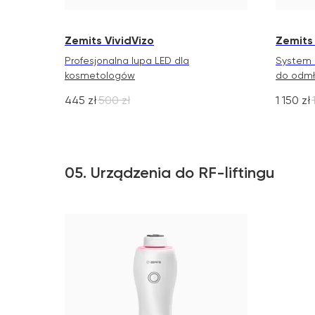
Zemits VividVizo
Zemits 
Profesjonalna lupa LED dla
System 
kosmetologów
do odmł
445
zł
500
zł
1 150
zł
05. Urządzenia do RF-liftingu