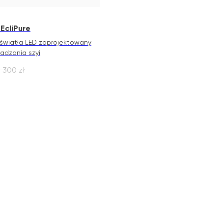
EcliPure
światła LED zaprojektowany
adzania szyi
1 300
zł