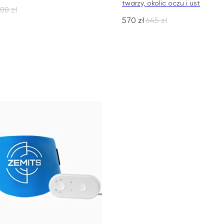
twarzy, okolic oczu i ust
88
zł
570
zł
645
zł