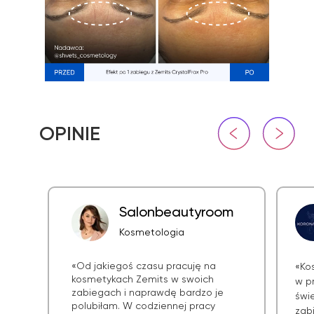
Salonbeautyroom
Kosmetologia
«Od jakiegoś czasu pracuję na
«Ko
kosmetykach Zemits w swoich
w p
zabiegach i naprawdę bardzo je
świe
polubiłam. W codziennej pracy
zab