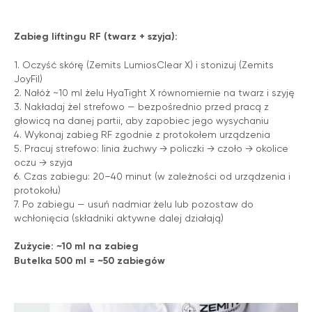
Zabieg liftingu RF (twarz + szyja):
1. Oczyść skórę (Zemits LumiosClear X) i stonizuj (Zemits
JoyFil)
2. Nałóż ~10 ml żelu HyaTight X równomiernie na twarz i szyję
3. Nakładaj żel strefowo — bezpośrednio przed pracą z
głowicą na danej partii, aby zapobiec jego wysychaniu
4. Wykonaj zabieg RF zgodnie z protokołem urządzenia
5. Pracuj strefowo: linia żuchwy → policzki → czoło → okolice
oczu → szyja
6. Czas zabiegu: 20–40 minut (w zależności od urządzenia i
protokołu)
7. Po zabiegu — usuń nadmiar żelu lub pozostaw do
wchłonięcia (składniki aktywne dalej działają)
Zużycie: ~10 ml na zabieg
Butelka 500 ml = ~50 zabiegów