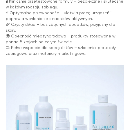
🧪 Klinicznie przetestowane formuły – bezpieczne i skuteczne
w każdym rodzaju zabiegu.
⚡️ Optymalna przewodność – ułatwia pracę urządzeń i
poprawia wchłanianie składników aktywnych.
🌿 Czysty skład – bez zbędnych dodatków, przyjazny dla
skóry.
🌍 Obecność międzynarodowa – produkty stosowane w
ponad 8 krajach na całym świecie.
🤝 Pełne wsparcie dla specjalistów – szkolenia, protokoły
zabiegowe oraz materiały marketingowe.
Zemits
Marketplaces
zemits.co.uk
a-esthetic.co.uk
zemits.eu
advance-esthetic.us
zemits.be
aestetyka.pl
zemits.es
zemits.it
zemits.com