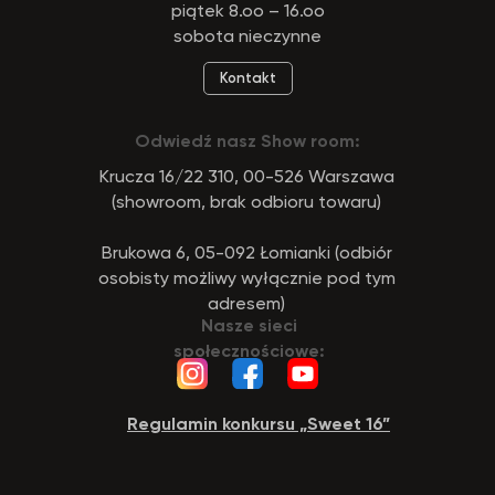
piątek 8.oo – 16.oo
sobota nieczynne
Kontakt
Odwiedź nasz Show room:
Krucza 16/22 310, 00-526 Warszawa
(showroom, brak odbioru towaru)
Brukowa 6, 05-092 Łomianki (odbiór
osobisty możliwy wyłącznie pod tym
adresem)
Nasze sieci
społecznościowe:
Regulamin konkursu „Sweet 16”