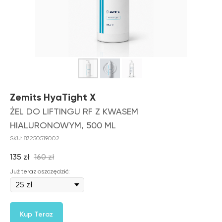
Zemits HyaTight X
ŻEL DO LIFTINGU RF Z KWASEM
HIALURONOWYM, 500 ML
SKU:
87250519002
135
zł
160
zł
Już teraz oszczędzić:
Kup Teraz