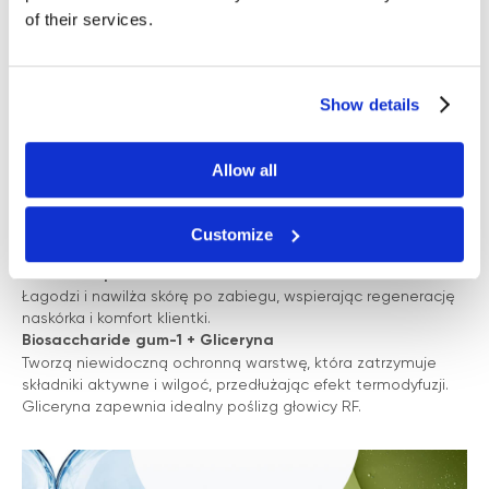
Ekstrakt z korzenia lukrecji
of their services.
Tworzy naturalną tarczę ochronną, ograniczając stres
oksydacyjny wywołany przez ciepło i wspierając komfort
skóry podczas zabiegu.
Ekstrakt z morszczyna
Show details
Naturalny antyoksydant wspierający mikrocyrkulację i
odżywienie skóry. Uzupełnia działanie lukrecji, wzmacniając
ochronę komórek przed stresem termicznym.
Allow all
Niacynamid (witamina B3)
Wspiera metabolizm fibroblastów stymulowanych falą
radiową, pomaga w utrzymaniu zdrowej bariery ochronnej
Customize
skóry i wyrównuje koloryt.
Pantenol (prowitamina B5)
Łagodzi i nawilża skórę po zabiegu, wspierając regenerację
naskórka i komfort klientki.
Biosaccharide gum-1 + Gliceryna
Tworzą niewidoczną ochronną warstwę, która zatrzymuje
składniki aktywne i wilgoć, przedłużając efekt termodyfuzji.
Gliceryna zapewnia idealny poślizg głowicy RF.