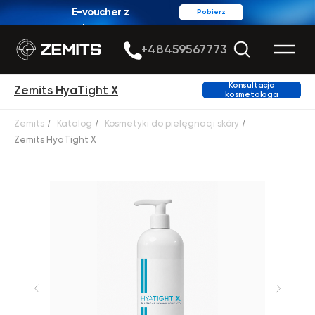
E-voucher z
Pobierz
rabatem
+48459567773
Konsultacja
Zemits HyaTight X
kosmetologa
Zemits
/
Katalog
/
Kosmetyki do pielęgnacji skóry
/
Zemits HyaTight X