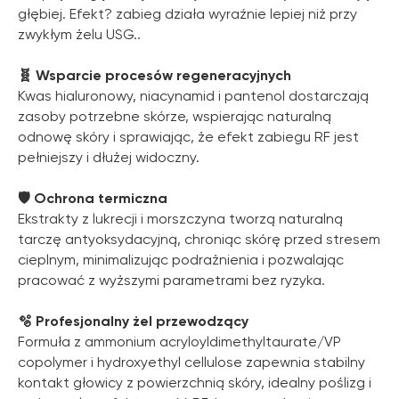
głębiej. Efekt? zabieg działa wyraźnie lepiej niż przy
zwykłym żelu USG..
🧬 Wsparcie procesów regeneracyjnych
Kwas hialuronowy, niacynamid i pantenol dostarczają
zasoby potrzebne skórze, wspierając naturalną
odnowę skóry i sprawiając, że efekt zabiegu RF jest
pełniejszy i dłużej widoczny.
🛡 Ochrona termiczna
Ekstrakty z lukrecji i morszczyna tworzą naturalną
tarczę antyoksydacyjną, chroniąc skórę przed stresem
cieplnym, minimalizując podrażnienia i pozwalając
pracować z wyższymi parametrami bez ryzyka.
🫧 Profesjonalny żel przewodzący
Formuła z ammonium acryloyldimethyltaurate/VP
copolymer i hydroxyethyl cellulose zapewnia stabilny
kontakt głowicy z powierzchnią skóry, idealny poślizg i