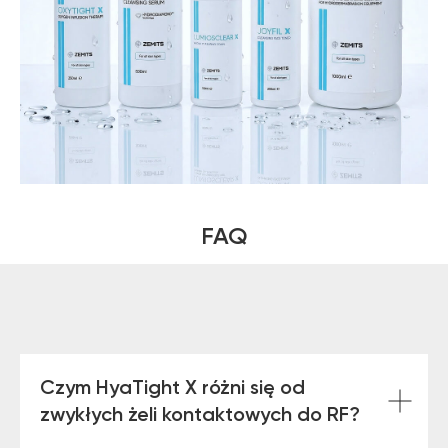
zemits.de
zemits.biz.tr
Szanowni Państwo informujemy, iż z dniem
© 2026 Zemits. Wszelkie prawa zastrzeżone
01.04.2026 firma Newface Group Sp. z o.o. będzie
wystawiać oraz udostępniać faktury wyłącznie w
formie ustrukturyzowanej za pośrednictwem
FAQ
systemu KSeF.
Czym HyaTight X różni się od
zwykłych żeli kontaktowych do RF?