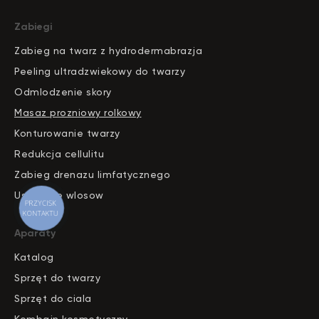
Zabiegi
Zabieg na twarz z hydrodermabrazja
Peeling ultradzwiekowy do twarzy
Odmlodzenie skory
Masaz prozniowy rolkowy
Konturowanie twarzy
Redukcja cellulitu
Zabieg drenazu limfatycznego
Usuwanie wlosow
PRZYCISK
KONTAKTU
Aparaty
Katalog
S
pr
zęt do twarzy
Sprzęt do ciala