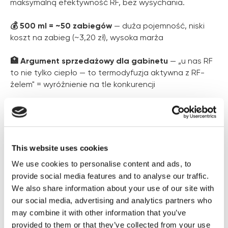
maksymalną efektywność RF, bez wysychania.
💰 500 ml = ~50 zabiegów
— duża pojemność, niski
koszt na zabieg (~3,20 zł), wysoka marża
🏥 Argument sprzedażowy dla gabinetu
— „u nas RF
to nie tylko ciepło — to termodyfuzja aktywna z RF-
żelem" = wyróżnienie na tle konkurencji
SEKRETY SKUTECZNOŚCI: SKŁADNIKI
This website uses cookies
AKTYWNE
We use cookies to personalise content and ads, to
provide social media features and to analyse our traffic.
Kwas hialuronowy
We also share information about your use of our site with
Dzięki ciepłu głowicy RF wnika głębiej w skórę, zapewniając
our social media, advertising and analytics partners who
intensywne nawilżenie i dostarczając fibroblastom zasoby
do regeneracji. Przyciąga i zatrzymuje do 1000x swojej masy
may combine it with other information that you’ve
w wodzie.
provided to them or that they’ve collected from your use