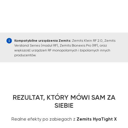
Kompatybilne urządzenia Zemits:
Zemits Klein RF 2.0, Zemits
Verstand Series (moduł RF), Zemits Bionexis Pro (RF), oraz
większość urządzeń RF monopolarnych i bipolarnych innych
producentów.
REZULTAT, KTÓRY MÓWI SAM ZA
SIEBIE
Realne efekty po zabiegach z
Zemits HyaTight X