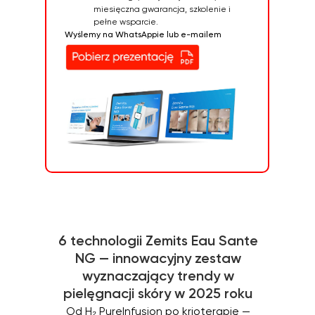
miesięczna gwarancja, szkolenie i
pełne wsparcie.
Wyślemy na WhatsAppie lub e-mailem
6 technologii Zemits Eau Sante
NG — innowacyjny zestaw
wyznaczający trendy w
pielęgnacji skóry w 2025 roku
Od H₂ PureInfusion po krioterapię —