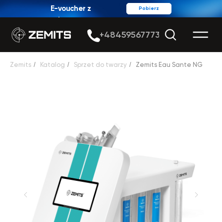
E-voucher z
Pobierz
rabatem
+48459567773
Zemits
/
Katalog
/
Sprzet do twarzy
/
Zemits Eau Sante NG