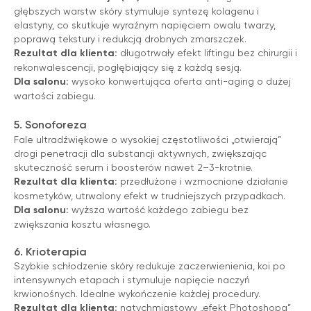
głębszych warstw skóry stymuluje syntezę kolagenu i
elastyny, co skutkuje wyraźnym napięciem owalu twarzy,
poprawą tekstury i redukcją drobnych zmarszczek.
Rezultat dla klienta:
długotrwały efekt liftingu bez chirurgii i
rekonwalescencji, pogłębiający się z każdą sesją.
Dla salonu:
wysoko konwertująca oferta anti-aging o dużej
wartości zabiegu.
5. Sonoforeza
Fale ultradźwiękowe o wysokiej częstotliwości „otwierają”
drogi penetracji dla substancji aktywnych, zwiększając
skuteczność serum i boosterów nawet 2–3-krotnie.
Rezultat dla klienta:
przedłużone i wzmocnione działanie
kosmetyków, utrwalony efekt w trudniejszych przypadkach.
Dla salonu:
wyższa wartość każdego zabiegu bez
zwiększania kosztu własnego.
6. Krioterapia
Szybkie schłodzenie skóry redukuje zaczerwienienia, koi po
intensywnych etapach i stymuluje napięcie naczyń
krwionośnych. Idealne wykończenie każdej procedury.
Rezultat dla klienta:
natychmiastowy „efekt Photoshopa”