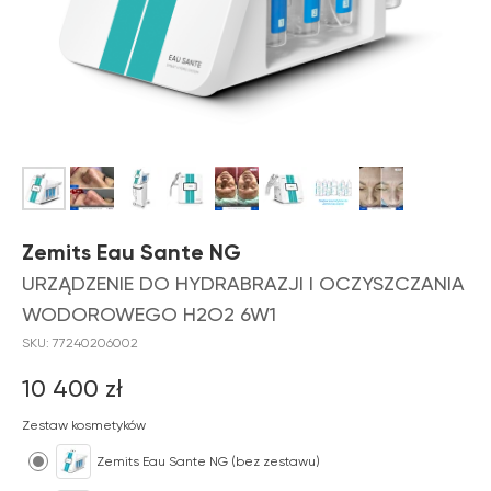
Zemits Eau Sante NG
URZĄDZENIE DO HYDRABRAZJI I OCZYSZCZANIA
WODOROWEGO H2O2 6W1
SKU:
77240206002
10 400
zł
Zestaw kosmetyków
Zemits Eau Sante NG (bez zestawu)