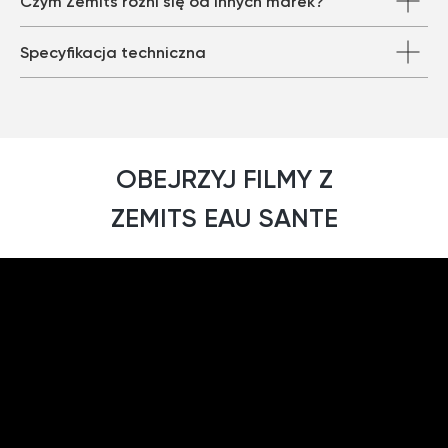
Czym Zemits różni się od innych marek?
Zemits
Marketplaces
Specyfikacja techniczna
zemits.co.uk
a-esthetic.co.uk
zemits.eu
advance-esthetic.us
zemits.be
aestetyka.pl
zemits.es
zemits.it
OBEJRZYJ FILMY Z
zemits.com
zemits.de
ZEMITS EAU SANTE
zemits.biz.tr
Szanowni Państwo informujemy, iż z dniem
© 2026 Zemits. Wszelkie prawa zastrzeżone
01.04.2026 firma Newface Group Sp. z o.o. będzie
wystawiać oraz udostępniać faktury wyłącznie w
formie ustrukturyzowanej za pośrednictwem
systemu KSeF.