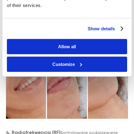
of their services.
Show details
Allow all
Customize
FAQ — ODPOWIEDZI NA
NAJWAŻNIEJSZE PYTANIA
PRZED WDROŻENIEM H₂
PUREINFUSEON
4. Radiofrekwencja (RF)
Kontrolowane podgrzewanie