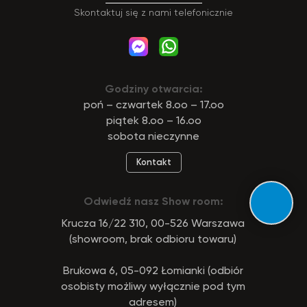
Skontaktuj się z nami telefonicznie
Godziny otwarcia:
poń – czwartek 8.oo – 17.oo
piątek 8.oo – 16.oo
sobota nieczynne
Kontakt
Odwiedź nasz Show room:
Krucza 16/22 310, 00-526 Warszawa
(showroom, brak odbioru towaru)
Brukowa 6, 05-092 Łomianki (odbiór
osobisty możliwy wyłącznie pod tym
adresem)