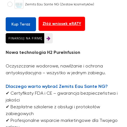
Zemits Eau Sante NG (Zestaw kosmetyków)
Złóż wniosek eRATY
Kup Teraz
FINANSUJ NA FIRMĘ
Nowa technologia H2 PureInfusion
Oczyszczanie wodorowe, nawilżanie i ochrona
antyoksydacyjna – wszystko w jednym zabiegu.
Twoja zniżka jest
Dlaczego warto wybrać Zemits Eau Sante NG?
ukryta w e-voucherze
✔ Certyfikaty FDA i CE – gwarancja bezpieczeństwa i
jakości
✔ Bezpłatne szkolenie z obsługi i protokołów
Odkryj rabat
zabiegowych
✔ Profesjonalne wsparcie marketingowe dla Twojego