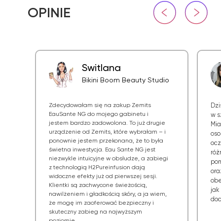
Switlana
Bikini Boom Beauty Studio
Zdecydowałam się na zakup Zemits
Dzi
EauSante NG do mojego gabinetu i
w s
jestem bardzo zadowolona. To już drugie
Mia
urządzenie od Zemits, które wybrałam – i
oso
ponownie jestem przekonana, że to była
ocz
świetna inwestycja. Eau Sante NG jest
róż
niezwykle intuicyjne w obsłudze, a zabiegi
pom
z technologią H2Pureinfusion dają
ora
widoczne efekty już od pierwszej sesji.
obe
Klientki są zachwycone świeżością,
jak
nawilżeniem i gładkością skóry, a ja wiem,
doc
że mogę im zaoferować bezpieczny i
skuteczny zabieg na najwyższym
poziomie.