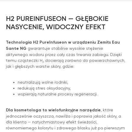
1. Generowanie aktywnego wodoru
Woda trafia do modułu hydrolizy,
H2 PUREINFUSEON — GŁĘBOKIE
gdzie dzięki procesowi elektrolizy
NASYCENIE, WIDOCZNY EFEKT
zostaje rozdzielona i
wzbogacona w cząsteczki H₂
Technologia H2 PureInfuseon w urządzeniu Zemits Eau
Sante NG
gwarantuje stabilnie wysokie stężenie
aktywnego wodoru przez cały czas trwania zabiegu. Dzięki
temu cząsteczki H₂ docierają zarówno do powierzchownych,
jak i głębszych warstw skóry, gdzie:
2. Podawanie H₂ na skórę pod ciśnieniem
neutralizują wolne rodniki,
Aktywny wodór jest precyzyjnie
redukują stres oksydacyjny,
podawany na skórę specjalną
wspierają naturalne procesy regeneracji.
głowicą, przenikając w kontrolowany
sposób do warstw powierzchownej i
Dla kosmetologa to wielofunkcyjne narzędzie
, które
środkowej naskórka.
jednocześnie oczyszcza, nawilża i poprawia jakość skóry, a
dla klienta — natychmiastowy efekt świeżości,
równomiernego kolorytu i zdrowego blasku już po pierwszym