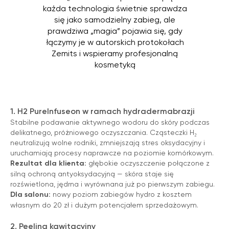
każda technologia świetnie sprawdza
się jako samodzielny zabieg, ale
prawdziwa „magia” pojawia się, gdy
łączymy je w autorskich protokołach
Zemits i wspieramy profesjonalną
kosmetyką
1. H2 PureInfuseon w ramach hydradermabrazji
Stabilne podawanie aktywnego wodoru do skóry podczas
delikatnego, próżniowego oczyszczania. Cząsteczki H₂
neutralizują wolne rodniki, zmniejszają stres oksydacyjny i
uruchamiają procesy naprawcze na poziomie komórkowym.
Rezultat dla klienta:
głębokie oczyszczenie połączone z
silną ochroną antyoksydacyjną — skóra staje się
rozświetlona, jędrna i wyrównana już po pierwszym zabiegu.
Dla salonu:
nowy poziom zabiegów hydro z kosztem
własnym do 20 zł i dużym potencjałem sprzedażowym.
2. Peeling kawitacyjny