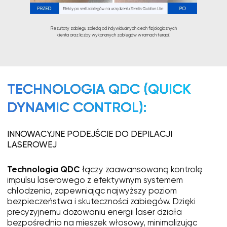
Rezultaty zabiegu zależą od indywidualnych cech fizjologicznych
klienta oraz liczby wykonanych zabiegów w ramach terapii.