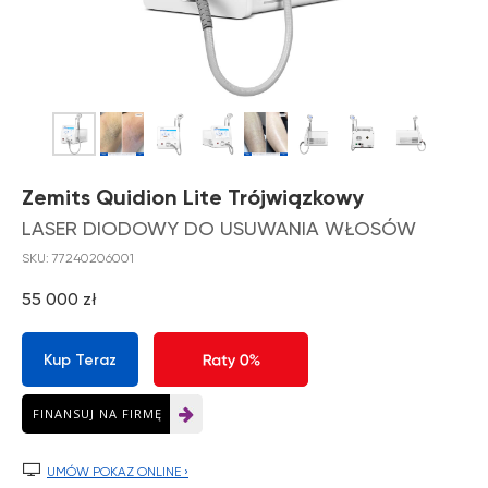
Zemits Quidion Lite Trójwiązkowy
LASER DIODOWY DO USUWANIA WŁOSÓW
SKU:
77240206001
55 000
zł
Kup Teraz
FINANSUJ NA FIRMĘ

UMÓW POKAZ ONLINE ›