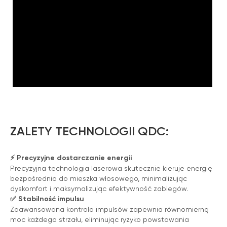
ZALETY TECHNOLOGII QDC:
⚡
Precyzyjne dostarczanie energii
Precyzyjna technologia laserowa skutecznie kieruje energię
bezpośrednio do mieszka włosowego, minimalizując
dyskomfort i maksymalizując efektywność zabiegów.
✅
Stabilność impulsu
Zaawansowana kontrola impulsów zapewnia równomierną
moc każdego strzału, eliminując ryzyko powstawania