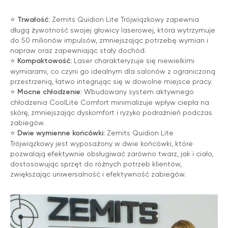
zemits.de
zemits.biz.tr
⭐
Trwałość:
Zemits Quidion Lite Trójwiązkowy zapewnia
długą żywotność swojej głowicy laserowej, która wytrzymuje
do 50 milionów impulsów, zmniejszając potrzebę wymian i
napraw oraz zapewniając stały dochód.
⭐
Kompaktowość:
Laser charakteryzuje się niewielkimi
wymiarami, co czyni go idealnym dla salonów z ograniczoną
Szanowni Państwo informujemy, iż z dniem
przestrzenią, łatwo integrując się w dowolne miejsce pracy.
© 2026 Zemits. Wszelkie prawa zastrzeżone
01.04.2026 firma Newface Group Sp. z o.o. będzie
⭐
Mocne chłodzenie:
Wbudowany system aktywnego
wystawiać oraz udostępniać faktury wyłącznie w
chłodzenia CoolLite Comfort minimalizuje wpływ ciepła na
formie ustrukturyzowanej za pośrednictwem
systemu KSeF.
skórę, zmniejszając dyskomfort i ryzyko podrażnień podczas
zabiegów.
⭐
Dwie wymienne końcówki:
Zemits Quidion Lite
Trójwiązkowy jest wyposażony w dwie końcówki, które
pozwalają efektywnie obsługiwać zarówno twarz, jak i ciało,
dostosowując sprzęt do różnych potrzeb klientów,
zwiększając uniwersalność i efektywność zabiegów.