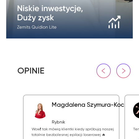
Magdalena Szymura-Koczews
Rybnik
Wow❗️ tak mówią klientki kiedy spróbują naszej
Te
totalnie bezbolesnej epilacji laserowej 🔥