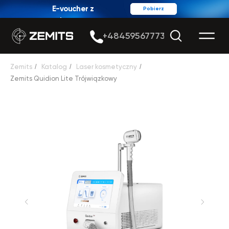
E-voucher z
Pobierz
rabatem
+48459567773
Zemits
/
Katalog
/
Laser kosmetyczny
/
Zemits Quidion Lite Trójwiązkowy