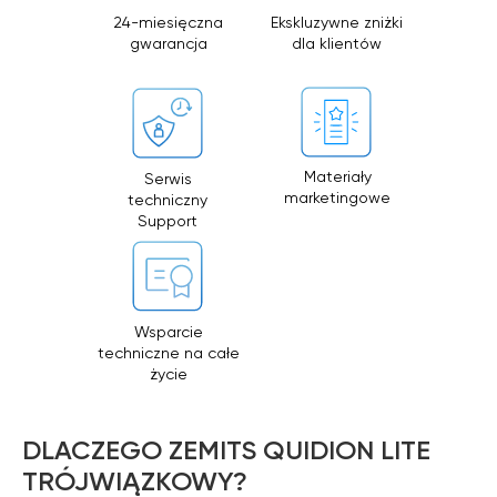
24-miesięczna
Ekskluzywne zniżki
gwarancja
dla klientów
Materiały
Serwis
marketingowe
techniczny
Support
Zemits
Marketplaces
Wsparcie
techniczne na całe
zemits.co.uk
a-esthetic.co.uk
życie
zemits.eu
advance-esthetic.us
zemits.be
aestetyka.pl
zemits.es
DLACZEGO ZEMITS QUIDION LITE
zemits.it
TRÓJWIĄZKOWY?
zemits.com