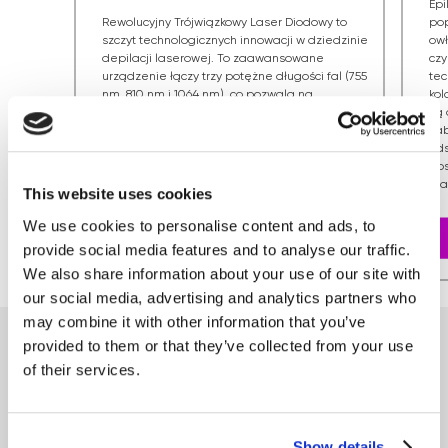
Epi
Rewolucyjny Trójwiązkowy Laser Diodowy to
po
szczyt technologicznych innowacji w dziedzinie
owł
depilacji laserowej. To zaawansowane
czy
urządzenie łączy trzy potężne długości fal (755
tec
nm, 810 nm i 1064 nm), co pozwala na
kol
przeprowadzanie zabiegów usuwania włosów
są
z niesamowitą precyzją i skutecznością na
zab
każdym typie skóry.
ods
dos
mar
This website uses cookies
We use cookies to personalise content and ads, to
provide social media features and to analyse our traffic.
We also share information about your use of our site with
our social media, advertising and analytics partners who
may combine it with other information that you’ve
provided to them or that they’ve collected from your use
of their services.
Wyniki Przed/Po
Show details