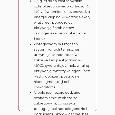
Drugi etap to zastosowanie
czterobiegunowego kartridża RF,
który równomiernie rozprowadza
energię cieplną w warstwie skóry
właściwej, pobudzając
aktywację fibroblastów,
angiogenezę oraz dotlenienie
tkanek.
Zintegrowany w urządzeniu
system kontroli termicznej
utrzymuje temperaturę w
zakresie terapeutycznym (41–
45°C), gwarantując maksymalną
aktywację syntezy kolagenu bez
ryzyka oparzeń, pozapalnej
hiperpigmentacji ani
dyskomfortu.
Ciepło jest rozprowadzane
równomiernie w obszarze
zabiegowym, co sprzyja
postępującej neokolagenezie i
pogrubieniu skóry właściwej bez