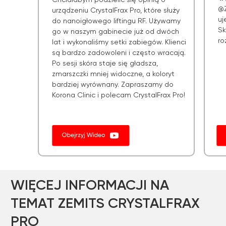
@Z
urządzeniu CrystalFrax Pro, które służy
uj
do nanoigłowego liftingu RF. Używamy
Sk
go w naszym gabinecie już od dwóch
ro
lat i wykonaliśmy setki zabiegów. Klienci
są bardzo zadowoleni i często wracają.
Po sesji skóra staje się gładsza,
zmarszczki mniej widoczne, a koloryt
bardziej wyrównany. Zapraszamy do
Korona Clinic i polecam CrystalFrax Pro!