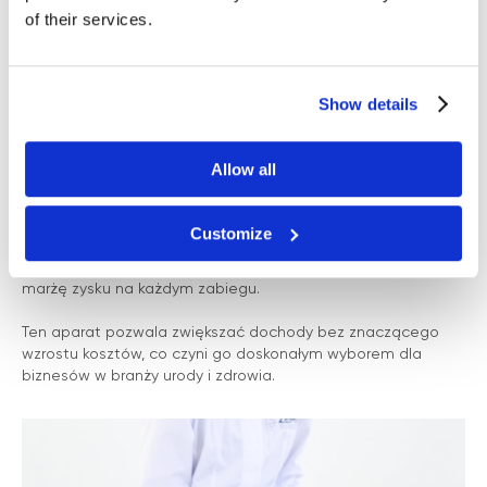
INWESTUJ MNIEJ, ZARABIAJ WIĘCEJ
of their services.
OPINIE
Aparat CrystalFrax Pro wyróżnia się nie tylko wysoką
skutecznością, ale także niskimi kosztami eksploatacji, co
Show details
czyni go idealnym wyborem dla gabinetów kosmetycznych,
które pragną zmaksymalizować swoje inwestycje.
Allow all
Oszczędność na materiałach eksploatacyjnych
Jedną z kluczowych zalet jest to, że do zabiegów potrzebny
jest jedynie specjalny żel. Brak drogich materiałów
Customize
eksploatacyjnych, takich jak jednorazowe wkłady czy
specjalistyczne igły, zmniejsza ogólne koszty kliniki i zwiększa
marżę zysku na każdym zabiegu.
Ten aparat pozwala zwiększać dochody bez znaczącego
wzrostu kosztów, co czyni go doskonałym wyborem dla
biznesów w branży urody i zdrowia.