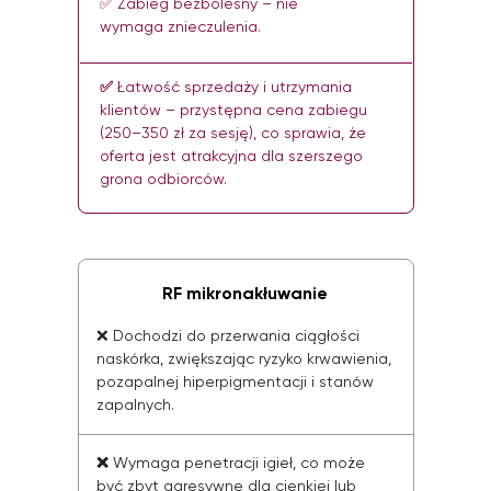
✅ Zabieg bezbolesny – nie
wymaga znieczulenia.
✅
Łatwość sprzedaży i utrzymania
klientów – przystępna cena zabiegu
(250–350 zł za sesję), co sprawia, że
oferta jest atrakcyjna dla szerszego
grona odbiorców.
RF mikronakłuwanie
❌ Dochodzi do przerwania ciągłości
naskórka, zwiększając ryzyko krwawienia,
pozapalnej hiperpigmentacji i stanów
zapalnych.
❌
Wymaga penetracji igieł, co może
być zbyt agresywne dla cienkiej lub