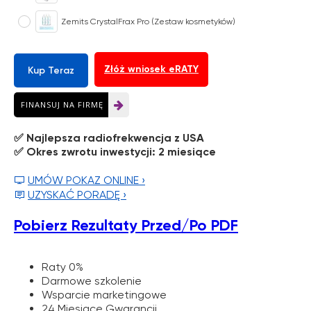
Zemits CrystalFrax Pro (Zestaw kosmetyków)
Złóż wniosek eRATY
Kup Teraz
FINANSUJ NA FIRMĘ
✅ Najlepsza radiofrekwencja z USA
✅ Okres zwrotu inwestycji: 2 miesiące
UMÓW POKAZ ONLINE ›

Twoja zniżka jest
UZYSKAĆ PORADĘ ›

ukryta w e-voucherze
Pobierz Rezultaty Przed/Po PDF
Odkryj rabat
Raty 0%
Darmowe szkolenie
Wsparcie marketingowe
24 Miesiące Gwarancji