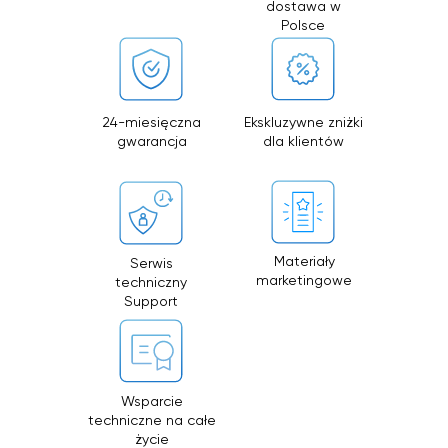
© 2026 Zemits. Wszelkie prawa zastrzeżone
dostawa w
01.04.2026 firma Newface Group Sp. z o.o. będzie
wystawiać oraz udostępniać faktury wyłącznie w
Polsce
formie ustrukturyzowanej za pośrednictwem
systemu KSeF.
24-miesięczna
Ekskluzywne zniżki
gwarancja
dla klientów
Materiały
Serwis
marketingowe
techniczny
Support
Wsparcie
techniczne na całe
życie