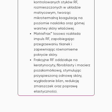
kontrolowanych styków RF,
rozmieszczonych w układzie
matrycowym, tworząc
mikrotermalną koagulację na
poziomie naskórka oraz górnej
warstwy skóry właściwej.
MatrixFrax™ losowo rozkłada
impuls RF, zapobiegając
przegrzewaniu tkanek i
zapewniając równomierne
pokrycie skóry.
Frakcyjne RF oddziałuje na
keratynocyty, fibroblasty i macierz
pozakomórkową, stymulując
przyspieszoną odnowę skóry,
wygładzanie blizn, redukcję
zmarszczek oraz poprawę
elastyczności.