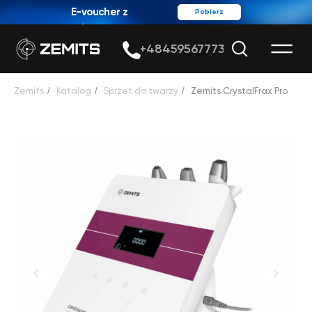
E-voucher z
Pobierz
rabatem
+48459567773
Zemits
/
Katalog
/
Sprzet do twarzy
/
Zemits CrystalFrax Pro