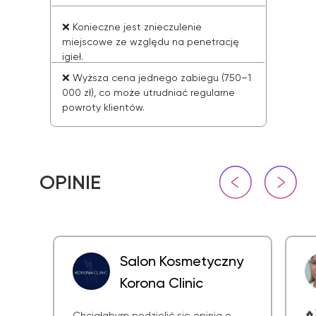
❌
Konieczne jest znieczulenie
miejscowe ze względu na penetrację
igieł.
❌ Wyższa cena jednego zabiegu (750–1
000 zł), co może utrudniać regularne
powroty klientów.
Salon Kosmetyczny
Korona Clinic
🔥
Chciałabym podzielić się opinią o