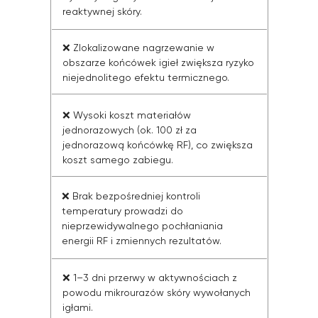
reaktywnej skóry.
❌
Zlokalizowane nagrzewanie w
obszarze końcówek igieł zwiększa ryzyko
niejednolitego efektu termicznego.
❌
Wysoki koszt materiałów
jednorazowych (ok. 100 zł za
jednorazową końcówkę RF), co zwiększa
koszt samego zabiegu.
❌
Brak bezpośredniej kontroli
temperatury prowadzi do
nieprzewidywalnego pochłaniania
energii RF i zmiennych rezultatów.
❌
1–3 dni przerwy w aktywnościach z
powodu mikrourazów skóry wywołanych
igłami.