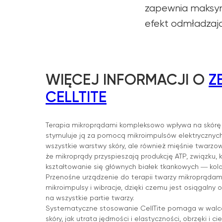
zapewnia maksym
efekt odmładzają
WIĘCEJ INFORMACJI O
Z
CELLTITE
Terapia mikroprądami kompleksowo wpływa na skórę t
stymuluje ją za pomocą mikroimpulsów elektrycznych, 
wszystkie warstwy skóry, ale również mięśnie twarz
że mikroprądy przyspieszają produkcję ATP, związku,
kształtowanie się głównych białek tkankowych ― kola
Przenośne urządzenie do terapii twarzy mikroprądami
mikroimpulsy i wibracje, dzięki czemu jest osiągalny
na wszystkie partie twarzy.
Systematyczne stosowanie CellTite pomaga w walce
skóry, jak utrata jędrności i elastyczności, obrzęki i 