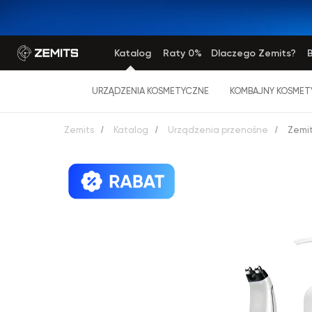
Katalog
Raty 0%
Dlaczego Zemits?
B
URZĄDZENIA KOSMETYCZNE
KOMBAJNY KOSMET
Zemits
/
Katalog
/
Urządzenia przenośne
/
Zemit