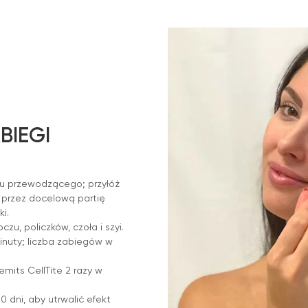
BIEGI
lu przewodzącego; przyłóż
j przez docelową partię
i.
zu, policzków, czoła i szyi.
inuty; liczba zabiegów w
mits CellTite 2 razy w
 dni, aby utrwalić efekt