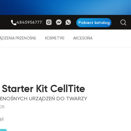
+48459567773
Pobierz katalog
ĄDZENIA PRZENOŚNE
KOSMETYKI
AKCESORIA
Starter Kit CellTite
ZENOŚNYCH URZĄDZEŃ DO TWARZY
008
zł