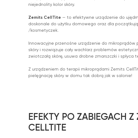
niejednolity kolor skóry.
Zemits CellTite
— to efektywne urządzenie do ujędrni
doskonale do użytku domowego oraz dla początkuj
/kosmetyczek.
Innowacyjne przenośne urządzenie do mikroprądów 
skóry i rozwiązuje cały wachlarz problemów estetyczny
zwiotczałą skórę, usuwa drobne zmarszczki i spłyca t
Z urządzeniem do terapii mikroprądami Zemits CellTi
pielęgnację skóry w domu tak dobrą jak w salonie!
EFEKTY PO ZABIEGACH Z 
CELLTITE