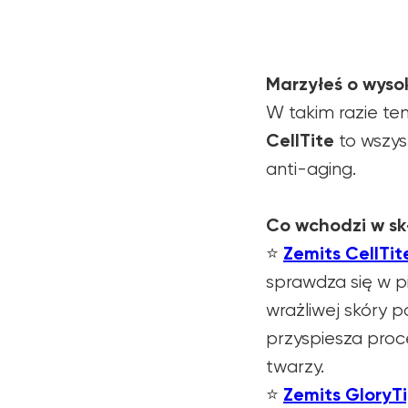
Marzyłeś o wysok
W takim razie te
CellTite
to wszys
anti-aging.
Co wchodzi w s
Zemits CellTit
⭐️
sprawdza się w pi
wrażliwej skóry 
przyspiesza proc
twarzy.
Zemits GloryT
⭐️