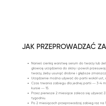
JAK PRZEPROWADZAĆ ZA
Nanieś cienką warstwę serum do twarzy lub że
głowicę urządzenia do skóry i powoli przesuwa
twarzy, żeby usunąć drobne i głębsze zmarszczk
Urządzenie można używać do partii wokół ust, oc
Czas trwania zabiegu dla jednej partii ― 3-4 m
kursie ― 15.
Przez pierwsze 2 miesiące zaleca się używać Ze
tygodniu.
Po 2 miesiącach przeprowadzaj zabieg raz na 10