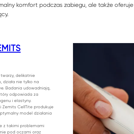
alny komfort podczas zabiegu, ale także oferuj
cy.
EMITS
warzy, delikatnie
działa nie tylko na
owe. Badania udowadniają,
 który odpowiada za
genu i elastyny.
 Zemits CellTite produkuje
 optymalny model działania
 z takimi problemami
cienie pod oczami oraz