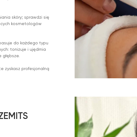
ania skóry; sprawdzi się
ących kosmetologów
pasuje do każdego typu
ch: tonizuje i ujędrnia
e głębsze.
te zyskasz profesjonalną
ZEMITS