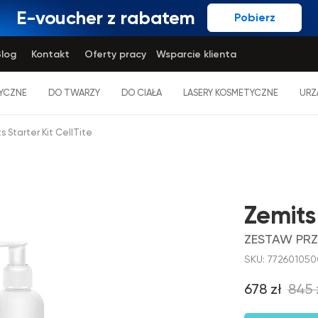
E-voucher z rabatem
Pobierz
log
Kontakt
Oferty pracy
Wsparcie klienta
YCZNE
DO TWARZY
DO CIAŁA
LASERY KOSMETYCZNE
URZ
s Starter Kit CellTite
Zemits 
ZESTAW PR
SKU:
77260105
678
zł
845