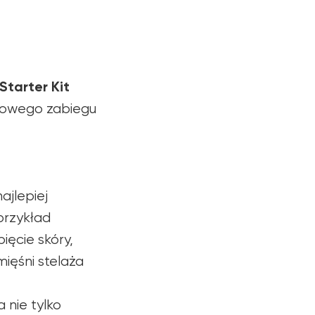
Starter Kit
powego zabiegu
ajlepiej
przykład
ięcie skóry,
ięśni stelaża
 nie tylko