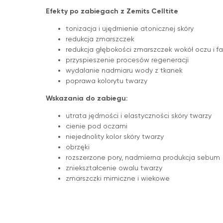
Efekty po zabiegach z Zemits Celltite
tonizacja i ujędrnienie atonicznej skóry
redukcja zmarszczek
redukcja głębokości zmarszczek wokół oczu i
przyspieszenie procesów regeneracji
wydalanie nadmiaru wody z tkanek
poprawa kolorytu twarzy
Wskazania do zabiegu:
utrata jędrności i elastyczności skóry twarzy
cienie pod oczami
niejednolity kolor skóry twarzy
obrzęki
rozszerzone pory, nadmierna produkcja sebum
zniekształcenie owalu twarzy
zmarszczki mimiczne i wiekowe