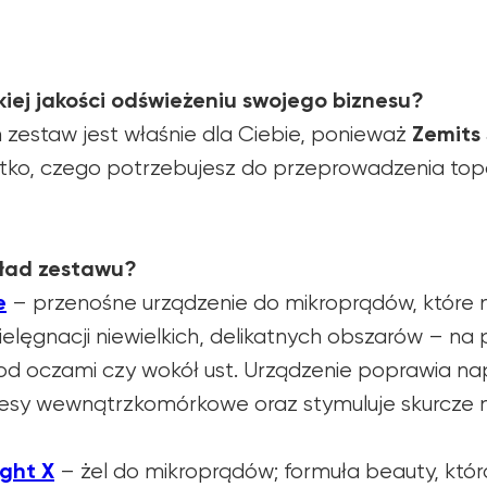
iej jakości odświeżeniu swojego biznesu?
Zemits 
n zestaw jest właśnie dla Ciebie, ponieważ
tko, czego potrzebujesz do przeprowadzenia to
kład zestawu?
e
– przenośne urządzenie do mikroprądów, które n
elęgnacji niewielkich, delikatnych obszarów – na 
pod oczami czy wokół ust. Urządzenie poprawia nap
esy wewnątrzkomórkowe oraz stymuluje skurcze m
ight X
– żel do mikroprądów; formuła beauty, która