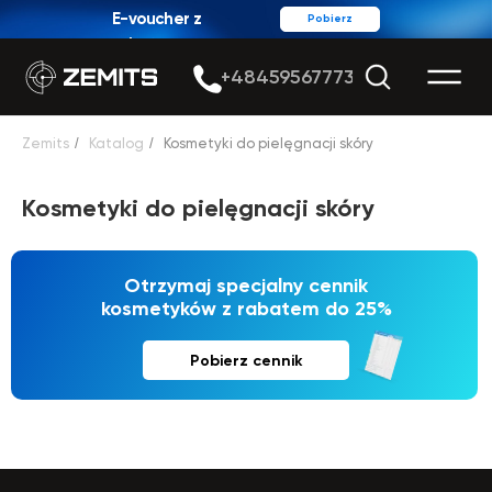
E-voucher z
Pobierz
rabatem
+48459567773
Zemits
/
Katalog
/
Kosmetyki do pielęgnacji skóry
Kosmetyki do pielęgnacji skóry
Otrzymaj specjalny cennik
kosmetyków z rabatem do 25%
Pobierz cennik