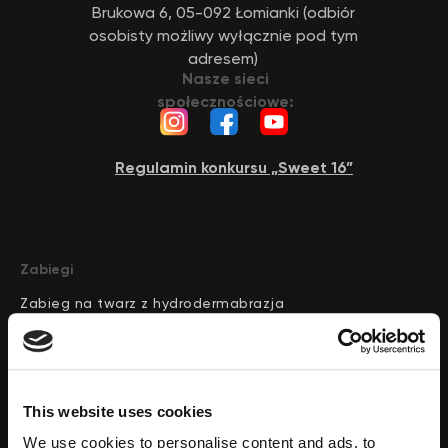
Brukowa 6, 05-092 Łomianki (odbiór
osobisty możliwy wyłącznie pod tym
adresem)
Nasze sieci
społecznościowe:
Regulamin konkursu „Sweet 16”
Zabiegi
Zabieg na twarz z hydrodermabrazja
Peeling ultradzwiekowy do twarzy
Odmlodzenie skory
Masaz prozniowy rolkowy
This website uses cookies
Konturowanie twarzy
We use cookies to personalise content and ads, to