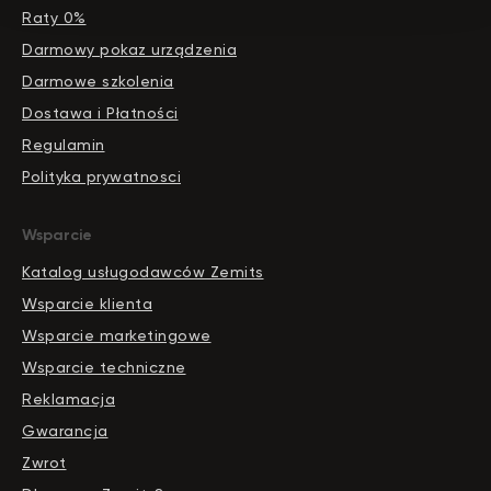
zemits.it
Raty 0%
zemits.com
Darmowy pokaz urządzenia
zemits.de
Darmowe szkolenia
zemits.biz.tr
Dostawa i Płatności
Regulamin
Polityka prywatnosci
Szanowni Państwo informujemy, iż z dniem
Wsparcie
© 2026 Zemits. Wszelkie prawa zastrzeżone
01.04.2026 firma Newface Group Sp. z o.o. będzie
wystawiać oraz udostępniać faktury wyłącznie w
Katalog usługodawców Zemits
formie ustrukturyzowanej za pośrednictwem
systemu KSeF.
Wsparcie klienta
Wsparcie marketingowe
Wsparcie techniczne
Reklamacja
Gwarancja
Zwrot