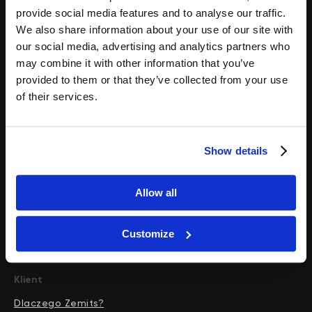
Redukcja cellulitu
provide social media features and to analyse our traffic.
Zabieg drenazu limfatycznego
We also share information about your use of our site with
Usuwanie wlosow
our social media, advertising and analytics partners who
may combine it with other information that you’ve
Aparaty
provided to them or that they’ve collected from your use
of their services.
Katalog
S
pr
zęt do twarzy
Sprzęt do ciala
Show details
Kombajn kosmetyczny
Oczyszczanie wodorowe
Allow all
Urzadzenie fale radiowe
Urzadzenie do presoterapii
Customize
Zemits
Marketplaces
Kosmetyki do pielegnacji skory
zemits.co.uk
a-esthetic.co.uk
zemits.eu
advance-esthetic.us
Klient
zemits.be
aestetyka.pl
Dlaczego Zemits?
zemits.es