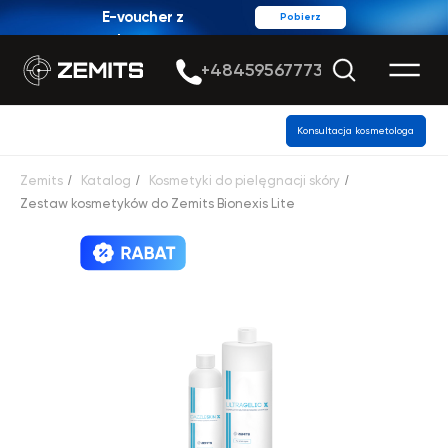
E-voucher z
Pobierz
rabatem
+48459567773
Konsultacja kosmetologa
Zemits
/
Katalog
/
Kosmetyki do pielęgnacji skóry
/
Zestaw kosmetyków do Zemits Bionexis Lite