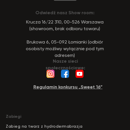
zemits.co.uk
a-esthetic.co.uk
Odwiedź nasz Show room:
zemits.eu
advance-esthetic.us
zemits.be
aestetyka.pl
Krucza 16/22 310, 00-526 Warszawa
zemits.es
(showroom, brak odbioru towaru)
zemits.it
zemits.com
Brukowa 6, 05-092 Łomianki (odbiór
zemits.de
osobisty możliwy wyłącznie pod tym
zemits.biz.tr
adresem)
Nasze sieci
społecznościowe:
Regulamin konkursu „Sweet 16”
Szanowni Państwo informujemy, iż z dniem
© 2026 Zemits. Wszelkie prawa zastrzeżone
01.04.2026 firma Newface Group Sp. z o.o. będzie
wystawiać oraz udostępniać faktury wyłącznie w
formie ustrukturyzowanej za pośrednictwem
systemu KSeF.
Zabiegi
Zabieg na twarz z hydrodermabrazja