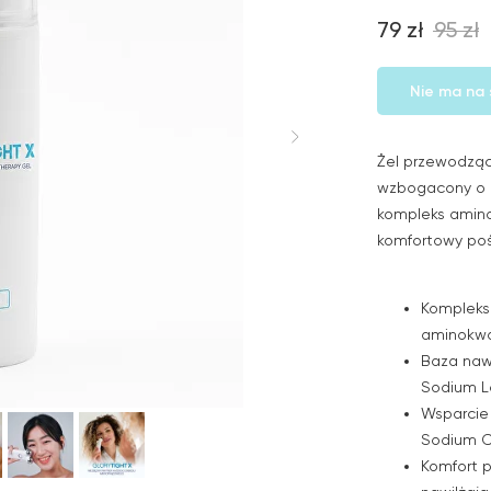
79
zł
95
zł
Nie ma na 
Żel przewodząc
wzbogacony o n
kompleks amino
komfortowy poś
Kompleks 
aminokw
Baza nawi
Sodium L
Wsparcie 
Sodium C
Komfort p