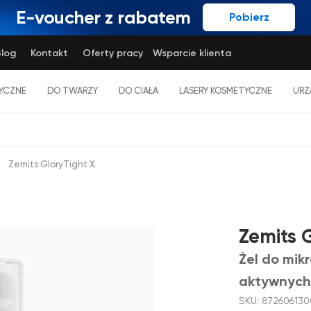
E-voucher z rabatem
Pobierz
log
Kontakt
Oferty pracy
Wsparcie klienta
YCZNE
DO TWARZY
DO CIAŁA
LASERY KOSMETYCZNE
URZ
Zemits GloryTight X
Zemits 
Żel do mik
aktywnych
SKU: 872606130