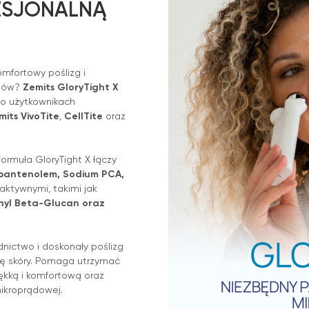
ESJONALNĄ
omfortowy poślizg i
gów?
Zemits GloryTight X
 o użytkownikach
its VivoTite
,
CellTite
oraz
ormuła GloryTight X łączy
, pantenolem, Sodium PCA,
aktywnymi, takimi jak
hyl Beta-Glucan oraz
nictwo i doskonały poślizg
ję skóry. Pomaga utrzymać
ękką i komfortową oraz
mikroprądowej.