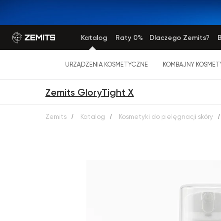
Katalog
Raty 0%
Dlaczego Zemits?
B
URZĄDZENIA KOSMETYCZNE
KOMBAJNY KOSMET
Zemits GloryTight X
Zemits
/
Katalog
/
Kosmetyki do pielęgnacji skóry
/