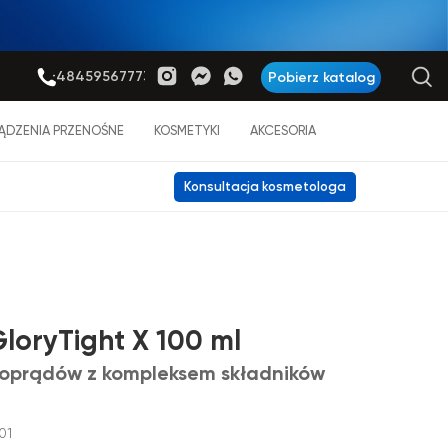
+48459567773
Pobierz katalog
ĄDZENIA PRZENOŚNE
KOSMETYKI
AKCESORIA
Konsultacja kosmetologa
GloryTight X 100 ml
roprądów z kompleksem składników
01