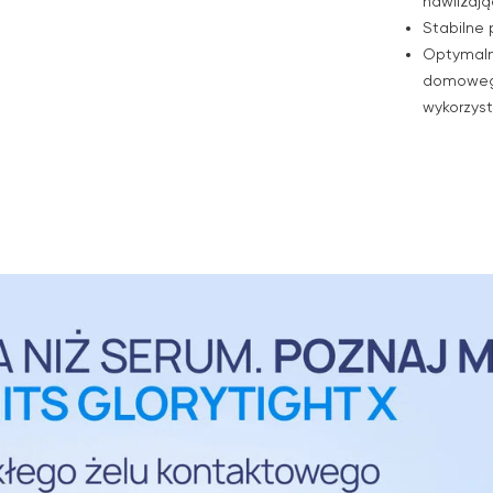
nawilżaj
Stabilne 
Optymaln
domowego 
wykorzys