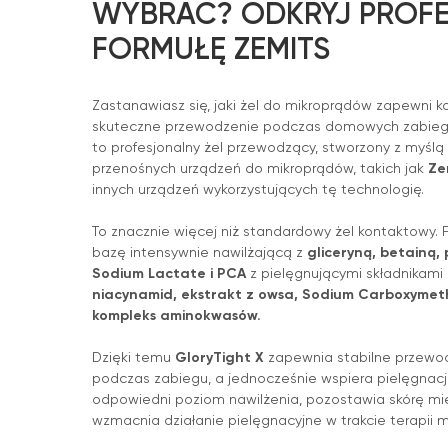
WYBRAĆ? ODKRYJ PROF
FORMUŁĘ ZEMITS
Zastanawiasz się, jaki żel do mikroprądów zapewni k
skuteczne przewodzenie podczas domowych zabie
to profesjonalny żel przewodzący, stworzony z myślą
przenośnych urządzeń do mikroprądów, takich jak
Zem
innych urządzeń wykorzystujących tę technologię.
To znacznie więcej niż standardowy żel kontaktowy. F
bazę intensywnie nawilżającą z
gliceryną, betainą
Sodium Lactate i PCA
z pielęgnującymi składnikami 
niacynamid, ekstrakt z owsa, Sodium Carboxymet
kompleks aminokwasów.
Dzięki temu
GloryTight X
zapewnia stabilne przewod
podczas zabiegu, a jednocześnie wspiera pielęgnac
odpowiedni poziom nawilżenia, pozostawia skórę mi
wzmacnia działanie pielęgnacyjne w trakcie terapii 