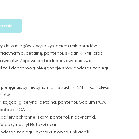
stanie
y do zabiegów z wykorzystaniem mikroprądów,
iacynamid, betainę, pantenol, składniki NMF oraz
kwasów. Zapewnia stabilne przewodnictwo,
lizg i dodatkową pielęgnację skóry podczas zabiegu.
pielęgnujący: niacynamid + składniki NMF + kompleks
asów
lżająca: gliceryna, betaina, pantenol, Sodium PCA,
actate, PCA
bariery ochronnej skóry: pantenol, niacynamid,
arboxymethyl Beta-Glucan
odczas zabiegu: ekstrakt z owsa + składniki