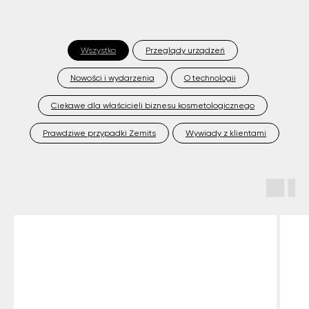
Wszystko
Przeglądy urządzeń
Nowości i wydarzenia
O technologii
Ciekawe dla właścicieli biznesu kosmetologicznego
Prawdziwe przypadki Zemits
Wywiady z klientami