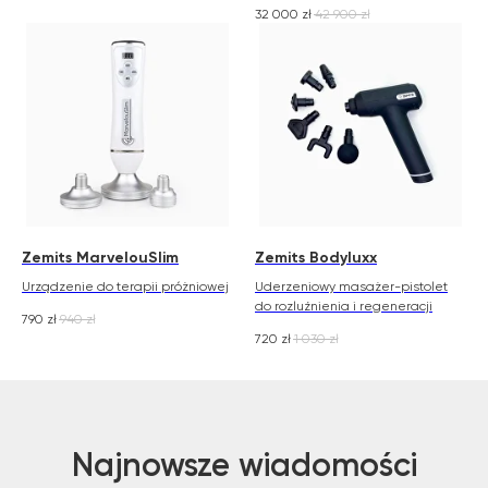
32 000
zł
42 900
zł
Zemits MarvelouSlim
Zemits Bodyluxx
Urządzenie do terapii próżniowej
Uderzeniowy masażer-pistolet
do rozluźnienia i regeneracji
790
zł
940
zł
720
zł
1 030
zł
Najnowsze wiadomości