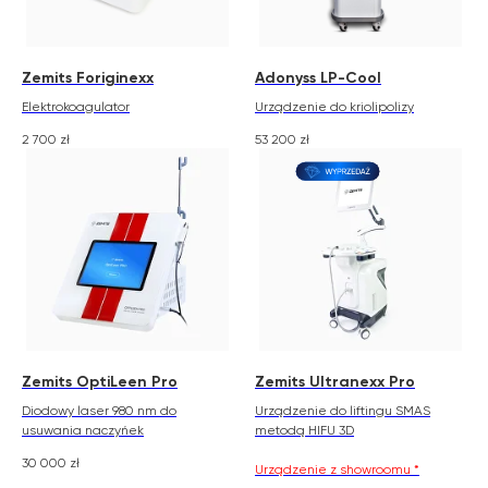
Zemits Foriginexx
Adonyss LP-Cool
Elektrokoagulator
Urządzenie do kriolipolizy
Szanowni Państwo informujemy, iż z dniem
© 2026 Zemits. Wszelkie prawa zastrzeżone
01.04.2026 firma Newface Group Sp. z o.o. będzie
2 700
zł
53 200
zł
wystawiać oraz udostępniać faktury wyłącznie w
formie ustrukturyzowanej za pośrednictwem
systemu KSeF.
Zemits OptiLeen Pro
Zemits Ultranexx Pro
Diodowy laser 980 nm do
Urządzenie do liftingu SMAS
usuwania naczyńek
metodą HIFU 3D
30 000
zł
Urządzenie z showroomu *