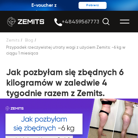
E-voucher z
Pobierz
rabatem
+48459567773
Zemits
/
Blog
/
Przypadek rzeczywistej utraty wagi z użyciem Zemits: -6 kg w
ciągu 1 miesiąca
Jak pozbyłam się zbędnych 6
kilogramów w zaledwie 4
tygodnie razem z Zemits.