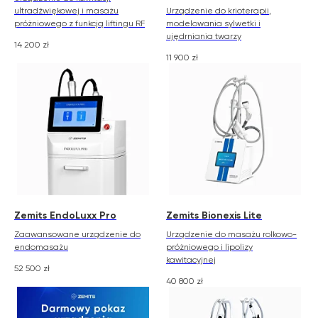
ultradźwiękowej i masażu
Urządzenie do krioterapii,
próżniowego z funkcją liftingu RF
modelowania sylwetki i
ujędrniania twarzy
14 200
zł
11 900
zł
Zemits EndoLuxx Pro
Zemits Bionexis Lite
Zaawansowane urządzenie do
Urządzenie do masażu rolkowo-
endomasażu
próżniowego i lipolizy
kawitacyjnej
52 500
zł
40 800
zł