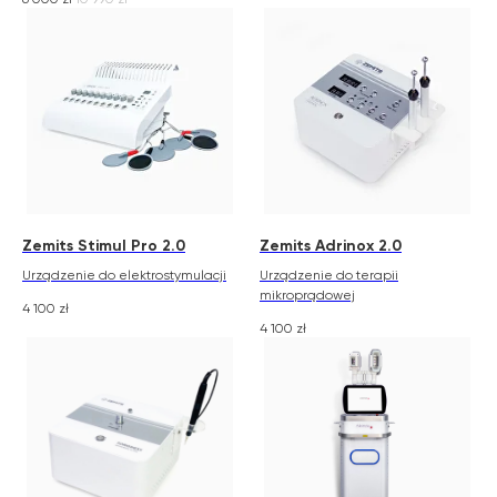
Zemits Stimul Pro 2.0
Zemits Adrinox 2.0
Zemits
Marketplaces
Urządzenie do elektrostymulacji
Urządzenie do terapii
zemits.co.uk
a-esthetic.co.uk
mikroprądowej
4 100
zł
zemits.eu
advance-esthetic.us
4 100
zł
zemits.be
aestetyka.pl
zemits.es
zemits.it
zemits.com
zemits.de
zemits.biz.tr