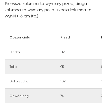
Pierwsza kolumna to wymiary przed, druga
kolumna to wymiary po, a trzecia kolumna to
wyniki (-6 cm itp.)
Obszar ciała
Przed
Po
Biodra
119
115
Talia
95
89
Dół brzucha
109
100
Obwód nóg
74
71