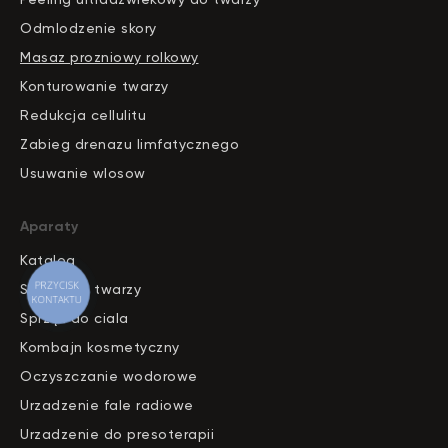
Odmlodzenie skory
Masaz prozniowy rolkowy
Konturowanie twarzy
Redukcja cellulitu
Zabieg drenazu limfatycznego
Usuwanie wlosow
Aparaty
Katalog
S
pr
zęt do twarzy
Sprzęt do ciala
Kombajn kosmetyczny
Oczyszczanie wodorowe
Urzadzenie fale radiowe
Urzadzenie do presoterapii