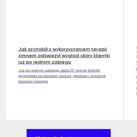
Jak protokół z wykorzystaniem terapii
zimnem odświeżył wygląd skóry klientki
już po jednym zabiegu
Już po jednym zabiegu skóra 57-letniej klientki
wyglądała na bardziej świeżą, gładszą i wyraźnie
bardziej napiętą