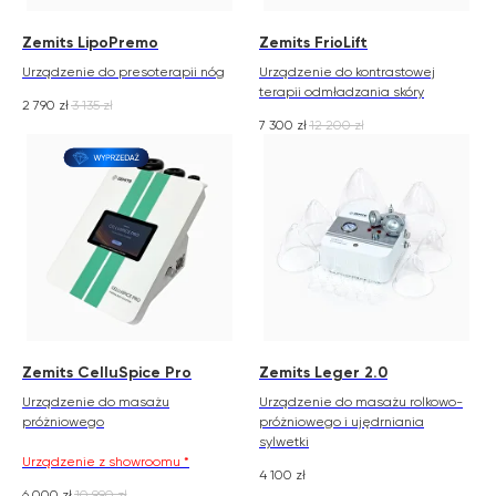
Zemits LipoPremo
Zemits FrioLift
Urządzenie do presoterapii nóg
Urządzenie do kontrastowej
terapii odmładzania skóry
2 790
zł
3 135
zł
7 300
zł
12 200
zł
Zemits CelluSpice Pro
Zemits Leger 2.0
Urządzenie do masażu
Urządzenie do masażu rolkowo-
próżniowego
próżniowego i ujędrniania
sylwetki
Urządzenie z showroomu *
4 100
zł
6 000
zł
10 990
zł