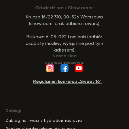
Odwiedź nasz Show room:
Krucza 16/22 310, 00-526 Warszawa
(showroom, brak odbioru towaru)
Brukowa 6, 05-092 Łomianki (odbiór
osobisty możliwy wyłącznie pod tym
adresem)
Nasze sieci
społecznościowe:
Regulamin konkursu „Sweet 16”
Zabiegi
Zabieg na twarz z hydrodermabrazja
Peeling ultradzwiekowy do twarzy