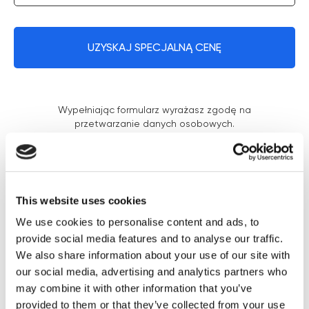
UZYSKAJ SPECJALNĄ CENĘ
Wypełniając formularz wyrażasz zgodę na
przetwarzanie danych osobowych.
Otrzymaj Specjalny Cennik na
This website uses cookies
trendowy sprzęt Zemits
We use cookies to personalise content and ads, to
provide social media features and to analyse our traffic.
Chcesz dowiedzieć się więcej o
We also share information about your use of our site with
urządzeniach? Wypełnij formularz, a my z
our social media, advertising and analytics partners who
przyjemnością udzielimy Ci konsultacji na
may combine it with other information that you’ve
Specjalny
wszystkie pytania i prześlemy
provided to them or that they’ve collected from your use