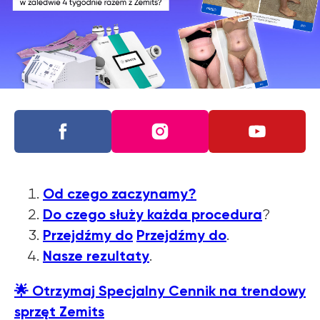
Od czego zaczynamy?
Do czego służy każda procedura
?
Przejdźmy do
Przejdźmy do
.
Dowiedz się o
Nasze
rezultaty
.
OFERTACH PROMOCYJNYCH
ZEMITS
🌟
Otrzymaj Specjalny Cennik na trendowy
WIĘCEJ INFORMACJI
sprzęt Zemits