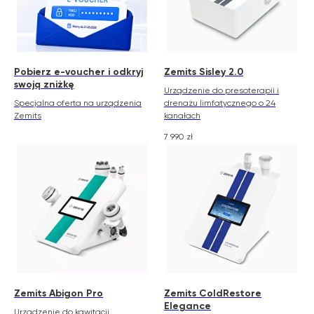
Pobierz e-voucher i odkryj
Zemits Sisley 2.0
swoją zniżkę
Urządzenie do presoterapii i
Specjalna oferta na urządzenia
drenażu limfatycznego o 24
Zemits
kanałach
7 990
zł
Zemits Abigon Pro
Zemits ColdRestore
Elegance
Urządzenie do kawitacji