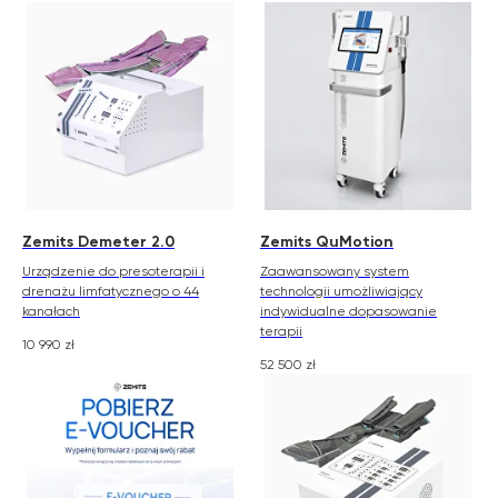
Zemits Demeter 2.0
Zemits QuMotion
Urządzenie do presoterapii i
Zaawansowany system
drenażu limfatycznego o 44
technologii umożliwiający
kanałach
indywidualne dopasowanie
terapii
10 990
zł
52 500
zł